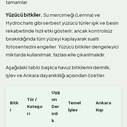
tamamlar.
Yüzücü bitkiler.
Su mercimeği (Lemna) ve
Hydrocharis gibi serbest yüzücü türler ışık ve besin
rekabetinde hızlı etki gösterir; ancak kontrolsüz
bırakıldığında tüm yüzeyi kaplayarak sualtı
fotosentezini engeller. Yüzücü bitkiler dengeleyici
miktarda kullanılmalı; fazlası elle çıkarılmalıdır.
Aşağıdaki tablo başlıca havuz bitkilerini derinlik,
işlev ve Ankara dayanıklılığı açısından özetler.
Uyg
Tür /
un
Bitk
Temel
Ankara
Katego
Der
i
İşlev
Kışı
ri
inli
k