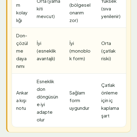
Orta (yama
Yüksek
m
(bölgesel
kiti
(sıva
kolay
onarım
mevcut)
yenilenir)
lığı
zor)
Don-
çözül
İyi
İyi
Orta
me
(esneklik
(monoblo
(çatlak
daya
avantajlı)
k form)
riski)
nımı
Esneklik
Çatlak
don
Ankar
Sağlam
önleme
döngüsün
a kışı
form
için iç
e iyi
notu
uygundur
kaplama
adapte
şart
olur