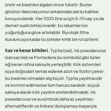
üretir ve besinleri algdan önce tüketir. Bunlar
görünür dekorasyonun arkasındaki asıl su kalitesi
koruyucularıdır. Her 1000 litre su için 5-10 sap ya da
demet sualtı bitkisi önerilir; bu rakamlar koi
yoğunluğuna göre artırılabilir. Biyolojik filtre
kuruluncaya kadar bu bitkiler kritik bir rol üstlenir.
Saz ve kenar bitkileri.
Typha (saz), Iris pseudacorus
(sarı saz irisi) ve Pontederia (su sümbülü) gibi türler
sığ kenar rafına saksıyla yerleştirilir. Kök sistemleri
suya doğrudan temas ederek azot ve fosfor çeker;
bu besinler olmadan alg büyür. Typha yayılmacıdır
ve kontrol edilmezse tüm havuzu sarabilir; büyük
saksıya alarak kök yayılımı sınırlandırılmalıdır. Iris
pseudacorus ve su sümbülü daha az yayılmacı
alternatiflerdir ve Ankara'da kışlamayı başarıyla