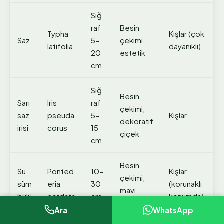
Sığ
raf
Besin
Typha
Kışlar (çok
Saz
5-
çekimi,
latifolia
dayanıklı)
20
estetik
cm
Sığ
Besin
Sarı
Iris
raf
çekimi,
saz
pseuda
5-
Kışlar
dekoratif
irisi
corus
15
çiçek
cm
Besin
Su
Ponted
10-
Kışlar
çekimi,
süm
eria
30
(korunaklı
mavi
bülü
cordata
cm
konumda)
çiçek
Ara
WhatsApp