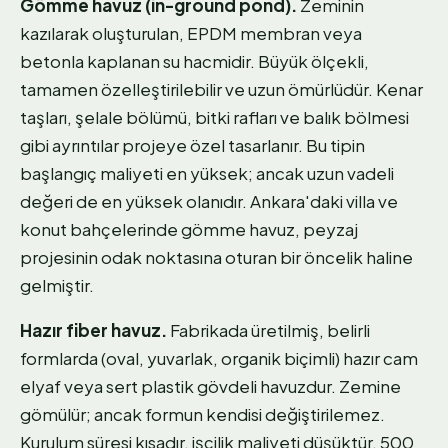
Gömme havuz (in-ground pond).
Zeminin
kazılarak oluşturulan, EPDM membran veya
betonla kaplanan su hacmidir. Büyük ölçekli,
tamamen özelleştirilebilir ve uzun ömürlüdür. Kenar
taşları, şelale bölümü, bitki rafları ve balık bölmesi
gibi ayrıntılar projeye özel tasarlanır. Bu tipin
başlangıç maliyeti en yüksek; ancak uzun vadeli
değeri de en yüksek olanıdır. Ankara'daki villa ve
konut bahçelerinde gömme havuz, peyzaj
projesinin odak noktasına oturan bir öncelik haline
gelmiştir.
Hazır fiber havuz.
Fabrikada üretilmiş, belirli
formlarda (oval, yuvarlak, organik biçimli) hazır cam
elyaf veya sert plastik gövdeli havuzdur. Zemine
gömülür; ancak formun kendisi değiştirilemez.
Kurulum süresi kısadır, işçilik maliyeti düşüktür. 500