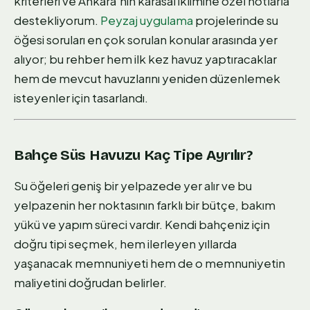
kriterleri ve Ankara'nın karasal iklimine özel notlarla
destekliyorum.
Peyzaj uygulama
projelerinde su
öğesi soruları en çok sorulan konular arasında yer
alıyor; bu rehber hem ilk kez havuz yaptıracaklar
hem de mevcut havuzlarını yeniden düzenlemek
isteyenler için tasarlandı.
Bahçe Süs Havuzu Kaç Tipe Ayrılır?
Su öğeleri geniş bir yelpazede yer alır ve bu
yelpazenin her noktasının farklı bir bütçe, bakım
yükü ve yapım süreci vardır. Kendi bahçeniz için
doğru tipi seçmek, hem ilerleyen yıllarda
yaşanacak memnuniyeti hem de o memnuniyetin
maliyetini doğrudan belirler.