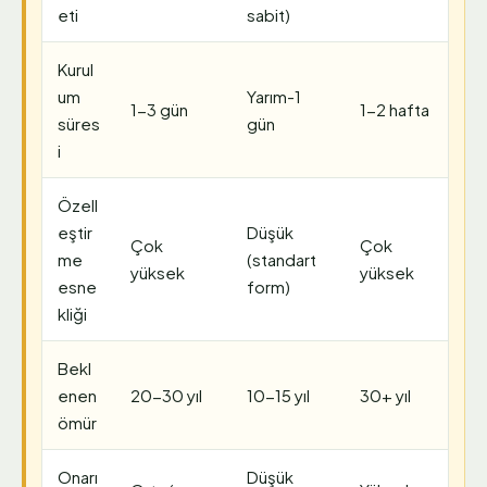
eti
sabit)
Kurul
um
Yarım-1
1-3 gün
1-2 hafta
süres
gün
i
Özell
eştir
Düşük
Çok
Çok
me
(standart
yüksek
yüksek
esne
form)
kliği
Bekl
enen
20-30 yıl
10-15 yıl
30+ yıl
ömür
Onarı
Düşük