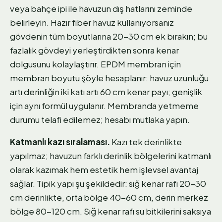
veya bahçe ipi ile havuzun dış hatlarını zeminde
belirleyin. Hazır fiber havuz kullanıyorsanız
gövdenin tüm boyutlarına 20-30 cm ek bırakın; bu
fazlalık gövdeyi yerleştirdikten sonra kenar
dolgusunu kolaylaştırır. EPDM membran için
membran boyutu şöyle hesaplanır: havuz uzunluğu
artı derinliğin iki katı artı 60 cm kenar payı; genişlik
için aynı formül uygulanır. Membranda yetmeme
durumu telafi edilemez; hesabı mutlaka yapın.
Katmanlı kazı sıralaması.
Kazı tek derinlikte
yapılmaz; havuzun farklı derinlik bölgelerini katmanlı
olarak kazımak hem estetik hem işlevsel avantaj
sağlar. Tipik yapı şu şekildedir: sığ kenar rafı 20-30
cm derinlikte, orta bölge 40-60 cm, derin merkez
bölge 80-120 cm. Sığ kenar rafı su bitkilerini saksıya