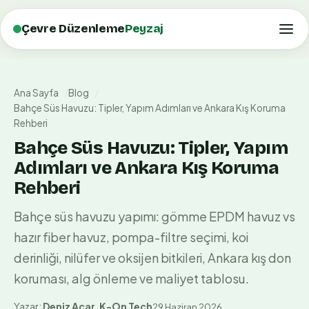
Çevre Düzenleme
Peyzaj
Ana Sayfa
Blog
Bahçe Süs Havuzu: Tipler, Yapım Adımları ve Ankara Kış Koruma
Rehberi
Bahçe Süs Havuzu: Tipler, Yapım
Adımları ve Ankara Kış Koruma
Rehberi
Bahçe süs havuzu yapımı: gömme EPDM havuz vs
hazır fiber havuz, pompa-filtre seçimi, koi
derinliği, nilüfer ve oksijen bitkileri, Ankara kış don
koruması, alg önleme ve maliyet tablosu.
Yazar:
Deniz Acar
,
K-On Tech
29 Haziran 2026