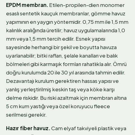
EPDM membran.
Etilen-propilen-dien monomer
esaslı sentetik kauçuk membranlar, gömme havuz
yapımının en yaygın yöntemidir. 0,75 mm ile 1,5 mm
kalınlık aralığında üretilir; havuz uygulamalarında 1,0
mm veya 1,5 mm tercih edilir. Esnek yapısı
sayesinde herhangi bir şekil ve boyutta havuza
uyarlanabilir; bitki rafları, şelale kanalları ve balık
bölmeleri gibi karmaşık formları rahatlıkla alır. Ömrü
doğru kurulumda 20 ile 30 yıl arasında tahmin edilir.
Dezavantajı kurulum gerektiren hassas yapısı ve
yanlış yerleştirilmiş keskin taş veya köke karşı
delme riskidir. Bu riski azaltmak için membran altına
5 cm kum yastığı veya özel koruyucu fleece
serilmesi gerekir.
Hazır fiber havuz.
Cam elyaf takviyeli plastik veya