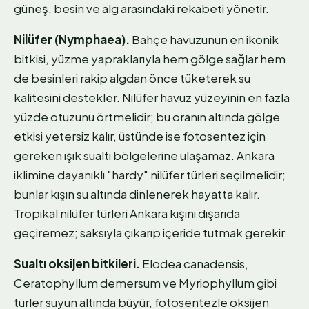
güneş, besin ve alg arasındaki rekabeti yönetir.
Nilüfer (Nymphaea).
Bahçe havuzunun en ikonik
bitkisi, yüzme yapraklarıyla hem gölge sağlar hem
de besinleri rakip algdan önce tüketerek su
kalitesini destekler. Nilüfer havuz yüzeyinin en fazla
yüzde otuzunu örtmelidir; bu oranın altında gölge
etkisi yetersiz kalır, üstünde ise fotosentez için
gereken ışık sualtı bölgelerine ulaşamaz. Ankara
iklimine dayanıklı "hardy" nilüfer türleri seçilmelidir;
bunlar kışın su altında dinlenerek hayatta kalır.
Tropikal nilüfer türleri Ankara kışını dışarıda
geçiremez; saksıyla çıkarıp içeride tutmak gerekir.
Sualtı oksijen bitkileri.
Elodea canadensis,
Ceratophyllum demersum ve Myriophyllum gibi
türler suyun altında büyür, fotosentezle oksijen