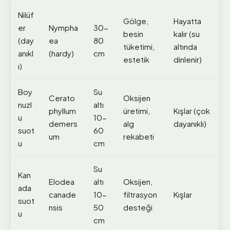
Nilüf
Gölge,
Hayatta
er
Nympha
30-
besin
kalır (su
(day
ea
80
tüketimi,
altında
anıkl
(hardy)
cm
estetik
dinlenir)
ı)
Boy
Su
Cerato
Oksijen
nuzl
altı
phyllum
üretimi,
Kışlar (çok
u
10-
demers
alg
dayanıklı)
suot
60
um
rekabeti
u
cm
Su
Kan
Elodea
altı
Oksijen,
ada
canade
10-
filtrasyon
Kışlar
suot
nsis
50
desteği
u
cm