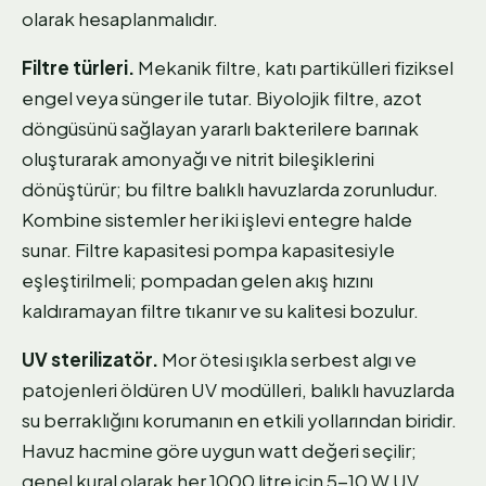
olarak hesaplanmalıdır.
Filtre türleri.
Mekanik filtre, katı partikülleri fiziksel
engel veya sünger ile tutar. Biyolojik filtre, azot
döngüsünü sağlayan yararlı bakterilere barınak
oluşturarak amonyağı ve nitrit bileşiklerini
dönüştürür; bu filtre balıklı havuzlarda zorunludur.
Kombine sistemler her iki işlevi entegre halde
sunar. Filtre kapasitesi pompa kapasitesiyle
eşleştirilmeli; pompadan gelen akış hızını
kaldıramayan filtre tıkanır ve su kalitesi bozulur.
UV sterilizatör.
Mor ötesi ışıkla serbest algı ve
patojenleri öldüren UV modülleri, balıklı havuzlarda
su berraklığını korumanın en etkili yollarından biridir.
Havuz hacmine göre uygun watt değeri seçilir;
genel kural olarak her 1000 litre için 5-10 W UV