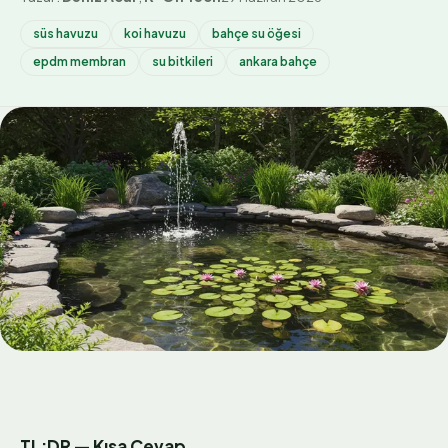
süs havuzu
koi havuzu
bahçe su öğesi
epdm membran
su bitkileri
ankara bahçe
TL;DR — Kısa Cevap