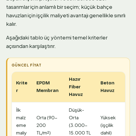
tasarımlar için anlamlı bir seçim; küçük bahçe
havuzları için işçilik maliyeti avantajı genellikle sınırlı
kalır.
Aşağıdaki tablo üç yöntemi temel kriterler
açısından karşılaştırır.
Hazır
Krite
EPDM
Beton
Fiber
r
Membran
Havuz
Havuz
İlk
Düşük-
malz
Orta (90-
Orta
Yüksek
eme
200
(3.000-
(işçilik
maliy
TL/m²)
15.000 TL
dahil)