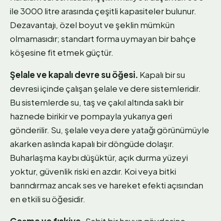
ile 3000 litre arasında çeşitli kapasiteler bulunur.
Dezavantajı, özel boyut ve şeklin mümkün
olmamasıdır; standart forma uymayan bir bahçe
köşesine fit etmek güçtür.
Şelale ve kapalı devre su öğesi.
Kapalı bir su
devresi içinde çalışan şelale ve dere sistemleridir.
Bu sistemlerde su, taş ve çakıl altında saklı bir
haznede birikir ve pompayla yukarıya geri
gönderilir. Su, şelale veya dere yatağı görünümüyle
akarken aslında kapalı bir döngüde dolaşır.
Buharlaşma kaybı düşüktür, açık durma yüzeyi
yoktur, güvenlik riski en azdır. Koi veya bitki
barındırmaz ancak ses ve hareket efekti açısından
en etkili su öğesidir.
Çeşme ve fıskiye.
Sabit bir havuz gövdesine