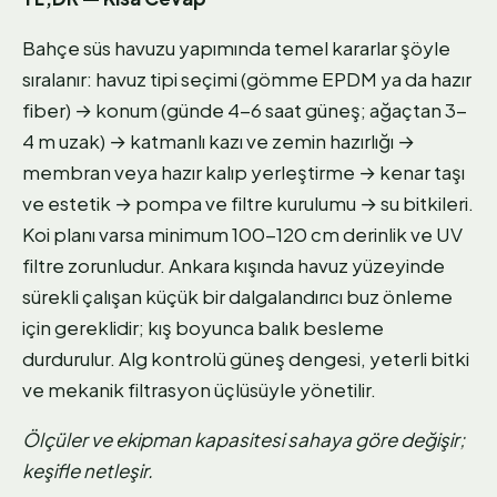
Bahçe süs havuzu yapımında temel kararlar şöyle
sıralanır: havuz tipi seçimi (gömme EPDM ya da hazır
fiber) → konum (günde 4-6 saat güneş; ağaçtan 3-
4 m uzak) → katmanlı kazı ve zemin hazırlığı →
membran veya hazır kalıp yerleştirme → kenar taşı
ve estetik → pompa ve filtre kurulumu → su bitkileri.
Koi planı varsa minimum 100-120 cm derinlik ve UV
filtre zorunludur. Ankara kışında havuz yüzeyinde
sürekli çalışan küçük bir dalgalandırıcı buz önleme
için gereklidir; kış boyunca balık besleme
durdurulur. Alg kontrolü güneş dengesi, yeterli bitki
ve mekanik filtrasyon üçlüsüyle yönetilir.
Ölçüler ve ekipman kapasitesi sahaya göre değişir;
keşifle netleşir.