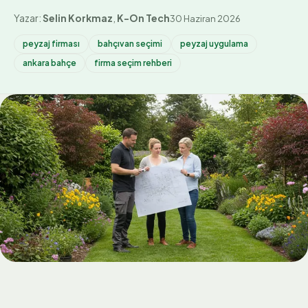
Yazar:
Selin Korkmaz
,
K-On Tech
30 Haziran 2026
peyzaj firması
bahçıvan seçimi
peyzaj uygulama
ankara bahçe
firma seçim rehberi