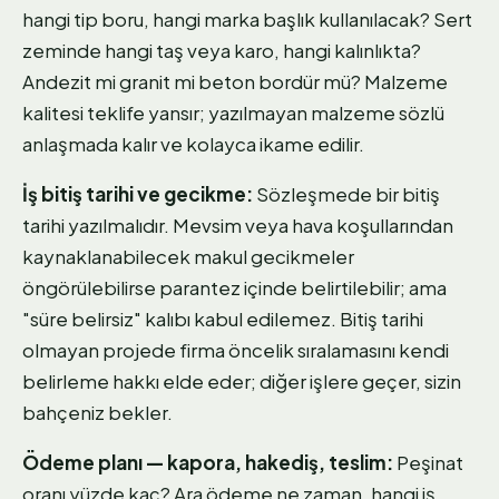
hangi tip boru, hangi marka başlık kullanılacak? Sert
zeminde hangi taş veya karo, hangi kalınlıkta?
Andezit mi granit mi beton bordür mü? Malzeme
kalitesi teklife yansır; yazılmayan malzeme sözlü
anlaşmada kalır ve kolayca ikame edilir.
İş bitiş tarihi ve gecikme:
Sözleşmede bir bitiş
tarihi yazılmalıdır. Mevsim veya hava koşullarından
kaynaklanabilecek makul gecikmeler
öngörülebilirse parantez içinde belirtilebilir; ama
"süre belirsiz" kalıbı kabul edilemez. Bitiş tarihi
olmayan projede firma öncelik sıralamasını kendi
belirleme hakkı elde eder; diğer işlere geçer, sizin
bahçeniz bekler.
Ödeme planı — kapora, hakediş, teslim:
Peşinat
oranı yüzde kaç? Ara ödeme ne zaman, hangi iş