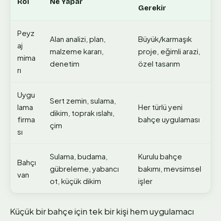
Rol
Ne Yapar
Gerekir
Peyz
Alan analizi, plan,
Büyük/karmaşık
aj
malzeme kararı,
proje, eğimli arazi,
mima
denetim
özel tasarım
rı
Uygu
Sert zemin, sulama,
lama
Her türlü yeni
dikim, toprak ıslahı,
firma
bahçe uygulaması
çim
sı
Sulama, budama,
Kurulu bahçe
Bahçı
gübreleme, yabancı
bakımı, mevsimsel
van
ot, küçük dikim
işler
Küçük bir bahçe için tek bir kişi hem uygulamacı