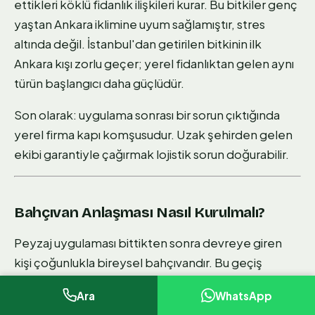
ettikleri köklü fidanlık ilişkileri kurar. Bu bitkiler genç
yaştan Ankara iklimine uyum sağlamıştır, stres
altında değil. İstanbul'dan getirilen bitkinin ilk
Ankara kışı zorlu geçer; yerel fidanlıktan gelen aynı
türün başlangıcı daha güçlüdür.
Son olarak: uygulama sonrası bir sorun çıktığında
yerel firma kapı komşusudur. Uzak şehirden gelen
ekibi garantiyle çağırmak lojistik sorun doğurabilir.
Bahçıvan Anlaşması Nasıl Kurulmalı?
Peyzaj uygulaması bittikten sonra devreye giren
kişi çoğunlukla bireysel bahçıvandır. Bu geçiş
noktasında da düzgün bir anlaşma yapmak
Ara
WhatsApp
bahçenizin uzun vadeli sağlığını doğrudan etkiler.