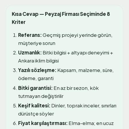
Kısa Cevap — Peyzaj Firması Seçiminde 8
Kriter
Referans:
Geçmiş projeyi yerinde görün,
müşteriye sorun
Uzmanlık:
Bitki bilgisi + altyapı deneyimi +
Ankara iklim bilgisi
Yazılı sözleşme:
Kapsam, malzeme, süre,
ödeme, garanti
Bitki garantisi:
En az bir sezon, kök
tutmayan değiştirilir
Keşif kalitesi:
Dinler, toprak inceler, sınırları
dürüstçe söyler
Fiyat karşılaştırması:
Elma-elma; en ucuz