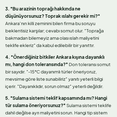
3. "Bu arazinin toprağı hakkında ne
düşünüyorsunuz? Toprak ıslahı gerekir mi?"
Ankara'nın killi zeminini bilen firma bu soruyu
beklentisiz karşılar; cevabı somut olur. "Toprağa
bakmadan bilemeyiz ama olası ıslah maliyetini
teklife ekleriz" da kabul edilebilir bir yanıttır.
4. "Önerdiğiniz bitkiler Ankara kışına dayanıklı
mı, hangi don toleransında?"
Don toleransı somut
bir sayıdır. "-15°C dayanımlı türler öneriyoruz,
mevsime göre liste sunabiliriz" yanıtı yeterli bilgi
içerir. "Dayanıklıdır, sorun olmaz" yeterli değildir.
5. "Sulama sistemi teklif kapsamında mı? Hangi
tür sulama öneriyorsunuz?"
Sulama sistemi teklife
dahil değilse ayrı maliyetini sorun. Hangi tip sistem