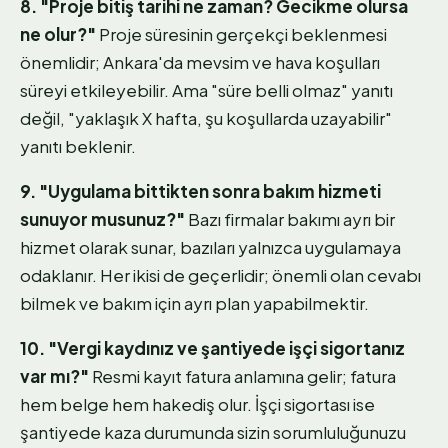
8. "Proje bitiş tarihi ne zaman? Gecikme olursa
ne olur?"
Proje süresinin gerçekçi beklenmesi
önemlidir; Ankara'da mevsim ve hava koşulları
süreyi etkileyebilir. Ama "süre belli olmaz" yanıtı
değil, "yaklaşık X hafta, şu koşullarda uzayabilir"
yanıtı beklenir.
9. "Uygulama bittikten sonra bakım hizmeti
sunuyor musunuz?"
Bazı firmalar bakımı ayrı bir
hizmet olarak sunar, bazıları yalnızca uygulamaya
odaklanır. Her ikisi de geçerlidir; önemli olan cevabı
bilmek ve bakım için ayrı plan yapabilmektir.
10. "Vergi kaydınız ve şantiyede işçi sigortanız
var mı?"
Resmi kayıt fatura anlamına gelir; fatura
hem belge hem hakediş olur. İşçi sigortası ise
şantiyede kaza durumunda sizin sorumluluğunuzu