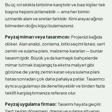
Bu üç rol sıklıkla birbirine karıştırılır ve bazı kişiler tek
başına hepsini üstlenebilir — ama her birinin
uzmanlık alanı ve sınırları farklıdır. Kimi arayacağınızı
bilmeden doğru kişiyi bulamazsınız.
Peyzaj mimarı veya tasarımcısı:
Projenizi kağıda
döker. Alan analizi, zonlama, bitki seçimi listesi, sert
zemin ve sulama planı, malzeme kararları — bunlar
tasarım işidir. Büyük ya da karmaşık bahçelerde
mimar tutmak başlangıçta ekstra maliyet gibi
görünse de yanlış zemin kararı veya sulama planı
hatası sonradan çok daha pahalıya patlar. Tasarımcı
ayrıca uygulamayı da denetleyebilir ve birden fazla
teklifi karşılaştırmanıza referans olur.
Peyzaj uygulama firması:
Tasarımı hayata geçirir.
Sert zemin döşemesi, drenaj ve sulama altyapısı,