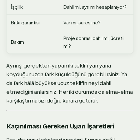
İşçilik
Dahil mi, ayrı mı hesaplanıyor?
Bitki garantisi
Var mı, süresi ne?
Proje sonrası dahil mi, ücretli
Bakım
mi?
Aynı işi gerçekten yapan iki teklifi yan yana
koyduğunuzda fark küçüldüğünü görebilirsiniz. Ya
da fark hâlâ büyükse ucuz teklifin neyi dahil
etmediğini anlarsınız. Her iki durumda da elma-elma
karşılaştırma sizi doğru karara götürür.
Kaçınılması Gereken Uyarı İşaretleri
Bazı davranış kalıpları deneyimli firmayı değil,