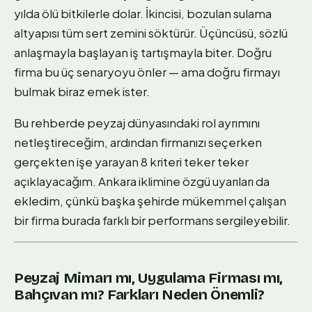
yılda ölü bitkilerle dolar. İkincisi, bozulan sulama
altyapısı tüm sert zemini söktürür. Üçüncüsü, sözlü
anlaşmayla başlayan iş tartışmayla biter. Doğru
firma bu üç senaryoyu önler — ama doğru firmayı
bulmak biraz emek ister.
Bu rehberde peyzaj dünyasındaki rol ayrımını
netleştireceğim, ardından firmanızı seçerken
gerçekten işe yarayan 8 kriteri teker teker
açıklayacağım. Ankara iklimine özgü uyarıları da
ekledim, çünkü başka şehirde mükemmel çalışan
bir firma burada farklı bir performans sergileyebilir.
Peyzaj Mimarı mı, Uygulama Firması mı,
Bahçıvan mı? Farkları Neden Önemli?