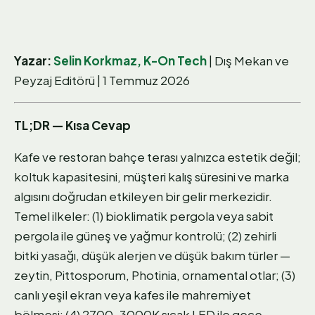
Yazar:
Selin Korkmaz, K-On Tech
| Dış Mekan ve
Peyzaj Editörü | 1 Temmuz 2026
TL;DR — Kısa Cevap
Kafe ve restoran bahçe terası yalnızca estetik değil;
koltuk kapasitesini, müşteri kalış süresini ve marka
algısını doğrudan etkileyen bir gelir merkezidir.
Temel ilkeler: (1) bioklimatik pergola veya sabit
pergola ile güneş ve yağmur kontrolü; (2) zehirli
bitki yasağı, düşük alerjen ve düşük bakım türler —
zeytin, Pittosporum, Photinia, ornamental otlar; (3)
canlı yeşil ekran veya kafes ile mahremiyet
bölmesi; (4) 2700–3000K sıcak LED ile gece