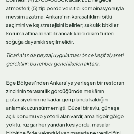
atmosferi; (5) zip perde ve ısıtıcı kombinasyonuyla
mevsim uzatma. Ankara'nın karasal iklimi bitki
seçimini ve kış stratejisini belirler; saksılık bitkiler
koruma altına alınabilir ancak kalıcı dikim türleri
soğuğa dayanıklı seçilmelidir.
Ticari alanda peyzaj uygulaması önce keşif ziyareti
gerektirir; bu rehber genel ilkeleri aktarır.
Ege Bölgesi'nden Ankara'ya yerleşen bir restoran
zincirinin terasını ilk gördüğümde mekânın
potansiyelinin ne kadar geri planda kaldığını
anlamak uzun sürmemişti. Güzel bir avlu, güneşe
açık konumu ve yeterli alan vardı; ama hiçbir gölge
yoktu, rüzgar her yandan kesiyordu, masalar
birbirine öyle yakındı ki yan masada ne yenildiğini