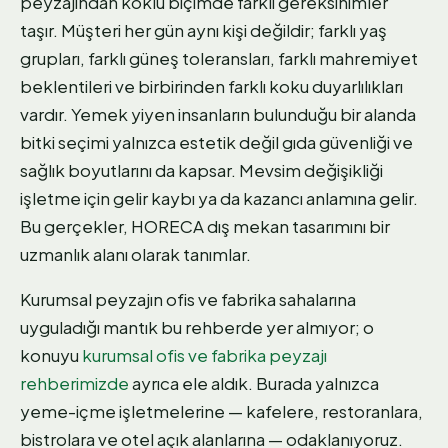
peyzajından köklü biçimde farklı gereksinimler
taşır. Müşteri her gün aynı kişi değildir; farklı yaş
grupları, farklı güneş toleransları, farklı mahremiyet
beklentileri ve birbirinden farklı koku duyarlılıkları
vardır. Yemek yiyen insanların bulunduğu bir alanda
bitki seçimi yalnızca estetik değil gıda güvenliği ve
sağlık boyutlarını da kapsar. Mevsim değişikliği
işletme için gelir kaybı ya da kazancı anlamına gelir.
Bu gerçekler, HORECA dış mekan tasarımını bir
uzmanlık alanı olarak tanımlar.
Kurumsal peyzajın ofis ve fabrika sahalarına
uyguladığı mantık bu rehberde yer almıyor; o
konuyu
kurumsal ofis ve fabrika peyzajı
rehberimizde
ayrıca ele aldık. Burada yalnızca
yeme-içme işletmelerine — kafelere, restoranlara,
bistrolara ve otel açık alanlarına — odaklanıyoruz.