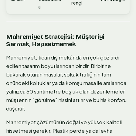
rengi
a
Mahremiyet Stratejisi: Müşteriyi
Sarmak, Hapsetmemek
Mahremiyet, ticari dış mekânda en çok göz ardı
edilen tasarım boyutlarından biridir. Birbirine
bakarak oturan masalar, sokak trafiğinin tam
önündeki koltuklar ya da komşu masa ile aralarında
yalnızca 60 santimetre boşluk olan düzenlemeler
müşterinin "görülme" hissini artırır ve bu his konforu
düşürür.
Mahremiyet çözümünün doğal ve yüksek kaliteli
hissetmesi gerekir. Plastik perde ya da levha