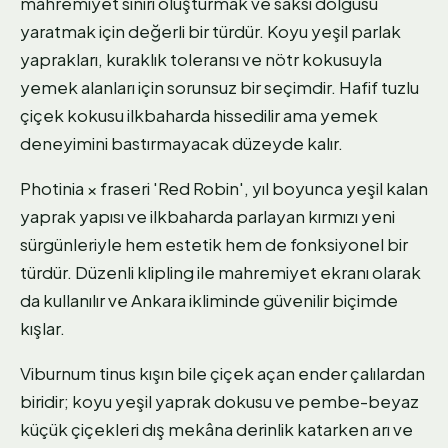
mahremiyet sınırı oluşturmak ve saksı dolgusu
yaratmak için değerli bir türdür. Koyu yeşil parlak
yaprakları, kuraklık toleransı ve nötr kokusuyla
yemek alanları için sorunsuz bir seçimdir. Hafif tuzlu
çiçek kokusu ilkbaharda hissedilir ama yemek
deneyimini bastırmayacak düzeyde kalır.
Photinia × fraseri 'Red Robin', yıl boyunca yeşil kalan
yaprak yapısı ve ilkbaharda parlayan kırmızı yeni
sürgünleriyle hem estetik hem de fonksiyonel bir
türdür. Düzenli klipling ile mahremiyet ekranı olarak
da kullanılır ve Ankara ikliminde güvenilir biçimde
kışlar.
Viburnum tinus kışın bile çiçek açan ender çalılardan
biridir; koyu yeşil yaprak dokusu ve pembe-beyaz
küçük çiçekleri dış mekâna derinlik katarken arı ve