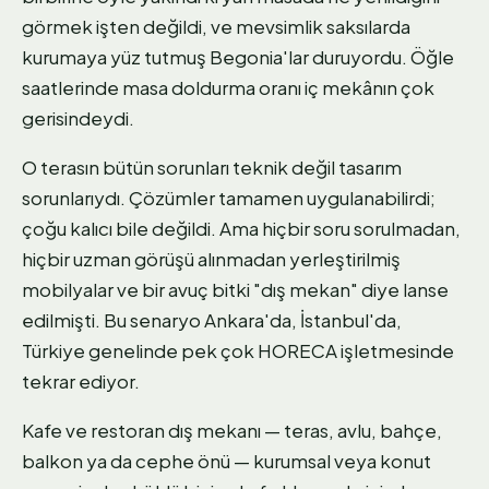
görmek işten değildi, ve mevsimlik saksılarda
kurumaya yüz tutmuş Begonia'lar duruyordu. Öğle
saatlerinde masa doldurma oranı iç mekânın çok
gerisindeydi.
O terasın bütün sorunları teknik değil tasarım
sorunlarıydı. Çözümler tamamen uygulanabilirdi;
çoğu kalıcı bile değildi. Ama hiçbir soru sorulmadan,
hiçbir uzman görüşü alınmadan yerleştirilmiş
mobilyalar ve bir avuç bitki "dış mekan" diye lanse
edilmişti. Bu senaryo Ankara'da, İstanbul'da,
Türkiye genelinde pek çok HORECA işletmesinde
tekrar ediyor.
Kafe ve restoran dış mekanı — teras, avlu, bahçe,
balkon ya da cephe önü — kurumsal veya konut