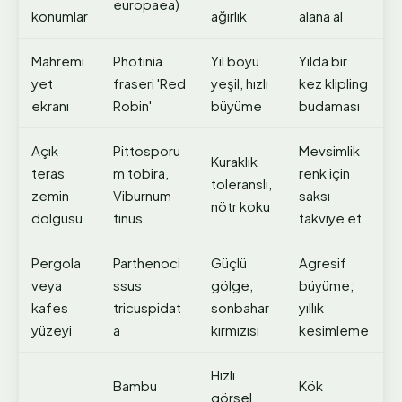
europaea)
konumlar
ağırlık
alana al
Mahremi
Photinia
Yıl boyu
Yılda bir
yet
fraseri 'Red
yeşil, hızlı
kez klipling
ekranı
Robin'
büyüme
budaması
Açık
Pittosporu
Mevsimlik
Kuraklık
teras
m tobira,
renk için
toleranslı,
zemin
Viburnum
saksı
nötr koku
dolgusu
tinus
takviye et
Pergola
Parthenoci
Güçlü
Agresif
veya
ssus
gölge,
büyüme;
kafes
tricuspidat
sonbahar
yıllık
yüzeyi
a
kırmızısı
kesimleme
Hızlı
Bambu
Kök
görsel