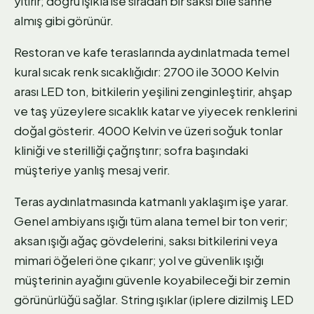
yitirir; doğru ışıkla ise sıradan bir saksı bile sahne
almış gibi görünür.
Restoran ve kafe teraslarında aydınlatmada temel
kural sıcak renk sıcaklığıdır: 2700 ile 3000 Kelvin
arası LED ton, bitkilerin yeşilini zenginleştirir, ahşap
ve taş yüzeylere sıcaklık katar ve yiyecek renklerini
doğal gösterir. 4000 Kelvin ve üzeri soğuk tonlar
kliniği ve sterilliği çağrıştırır; sofra başındaki
müşteriye yanlış mesaj verir.
Teras aydınlatmasında katmanlı yaklaşım işe yarar.
Genel ambiyans ışığı tüm alana temel bir ton verir;
aksan ışığı ağaç gövdelerini, saksı bitkilerini veya
mimari öğeleri öne çıkarır; yol ve güvenlik ışığı
müşterinin ayağını güvenle koyabileceği bir zemin
görünürlüğü sağlar. String ışıklar (iplere dizilmiş LED