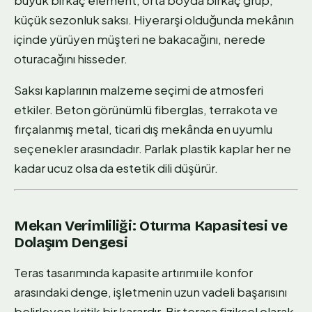
büyük birkaç element, orta boyda birkaç grup,
küçük sezonluk saksı. Hiyerarşi olduğunda mekânın
içinde yürüyen müşteri ne bakacağını, nerede
oturacağını hisseder.
Saksı kaplarının malzeme seçimi de atmosferi
etkiler. Beton görünümlü fiberglas, terrakota ve
fırçalanmış metal, ticari dış mekânda en uyumlu
seçenekler arasındadır. Parlak plastik kaplar her ne
kadar ucuz olsa da estetik dili düşürür.
Mekan Verimliliği: Oturma Kapasitesi ve
Dolaşım Dengesi
Teras tasarımında kapasite artırımı ile konfor
arasındaki denge, işletmenin uzun vadeli başarısını
belirleyen kritik bir karardır. Bir terasa fiziksel olarak