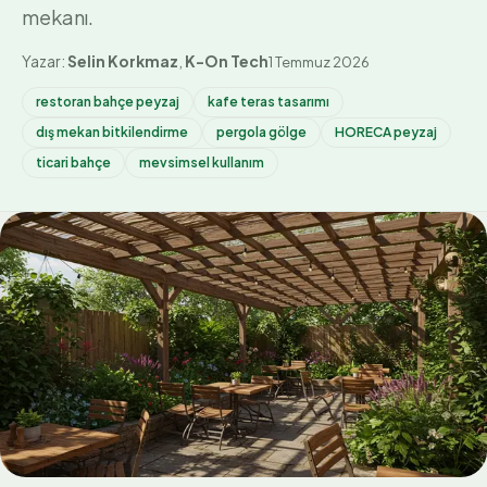
mekanı.
Yazar:
Selin Korkmaz
,
K-On Tech
1 Temmuz 2026
restoran bahçe peyzaj
kafe teras tasarımı
dış mekan bitkilendirme
pergola gölge
HORECA peyzaj
ticari bahçe
mevsimsel kullanım