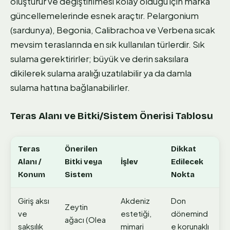
oluşturur ve değiştirilmesi kolay olduğu için marka
güncellemelerinde esnek araçtır. Pelargonium
(sardunya), Begonia, Calibrachoa ve Verbena sıcak
mevsim teraslarında en sık kullanılan türlerdir. Sık
sulama gerektirirler; büyük ve derin saksılara
dikilerek sulama aralığı uzatılabilir ya da damla
sulama hattına bağlanabilirler.
Teras Alanı ve Bitki/Sistem Önerisi Tablosu
Teras
Önerilen
Dikkat
Alanı /
Bitki veya
İşlev
Edilecek
Konum
Sistem
Nokta
Giriş aksı
Akdeniz
Don
Zeytin
ve
estetiği,
dönemind
ağacı (Olea
saksılık
mimari
e korunaklı