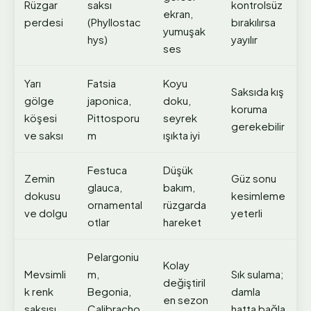
Rüzgar
saksı
kontrolsüz
ekran,
perdesi
(Phyllostac
bırakılırsa
yumuşak
hys)
yayılır
ses
Yarı
Fatsia
Koyu
Saksıda kış
gölge
japonica,
doku,
koruma
köşesi
Pittosporu
seyrek
gerekebilir
ve saksı
m
ışıkta iyi
Festuca
Düşük
Zemin
Güz sonu
glauca,
bakım,
dokusu
kesimleme
ornamental
rüzgarda
ve dolgu
yeterli
otlar
hareket
Pelargoniu
Kolay
Mevsimli
m,
Sık sulama;
değiştiril
k renk
Begonia,
damla
en sezon
saksısı
Calibracho
hatta bağla