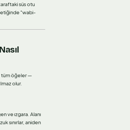
taraftaki süs otu
tetiğinde "wabi-
Nasıl
r tüm öğeler —
lmaz olur.
en ve ızgara. Alanı
uk sınırlar, aniden