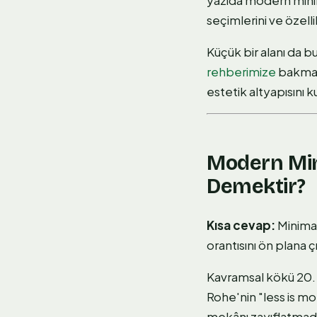
seçimlerini ve özelli
Küçük bir alanı da 
rehberimize
bakmanı
estetik altyapısını k
Modern Min
Demektir?
Kısa cevap:
Minimal
orantısını ön plana ç
Kavramsal kökü 20. 
Rohe'nin "less is mo
mekânı zayıflatmadı