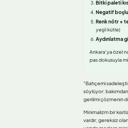
Bitki paleti kıs
Negatif boşluk
Renk nötr + t
yeşil kütle)
Aydınlatma gi
Ankara'ya özel no
pas dokusuyla mi
"Bahçemi sadeleştir
söylüyor: bakımdan 
gerilimi çözmenin d
Minimalizm bir kısıt
vardır; gereksiz olan
yazıda modern minima