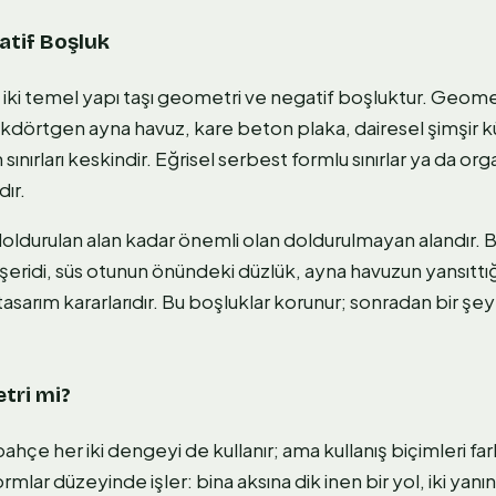
atif Boşluk
 iki temel yapı taşı geometri ve negatif boşluktur. Geome
kdörtgen ayna havuz, kare beton plaka, dairesel şimşir kür
n sınırları keskindir. Eğrisel serbest formlu sınırlar ya da or
dır.
doldurulan alan kadar önemli olan doldurulmayan alandır. 
 şeridi, süs otunun önündeki düzlük, ayna havuzun yansıtt
 tasarım kararlarıdır. Bu boşluklar korunur; sonradan bir şey
tri mi?
hçe her iki dengeyi de kullanır; ama kullanış biçimleri farkl
lar düzeyinde işler: bina aksına dik inen bir yol, iki yanın