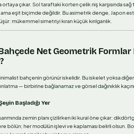
ortaya çıkar. Sol taraftaki korten çelik niş karşısında sağ 
ta ama eşit biçimde değildir. Bu asimetrik denge, Japon es
üşür: mükemmel simetriyi kıran küçük kırılganlık.
 Bahçede Net Geometrik Formlar 
?
imalist bahçenin görünür iskelidir. Bu iskelet yoksa diğe
ınlatma — birbirine bağlanamaz ve görsel dağınıklık kaçını
Şeyin Başladığı Yer
arımında zemin planı çizilirken iki kural öne çıkar: dikdörtg
 bölün; her modülün işlevi ve kaplaması belirli olsun. Boz