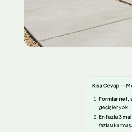
Kısa Cevap — Mo
Formlar net, s
geçişler yok
En fazla 3 ma
fazlası karmaşa