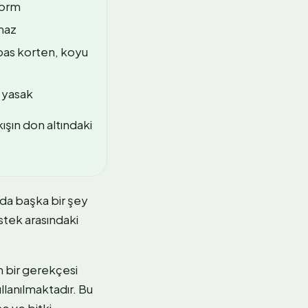
 form
maz
pas korten, koyu
 yasak
ışın don altındaki
da başka bir şey
stek arasındaki
ın bir gerekçesi
ullanılmaktadır. Bu
e ve bitki