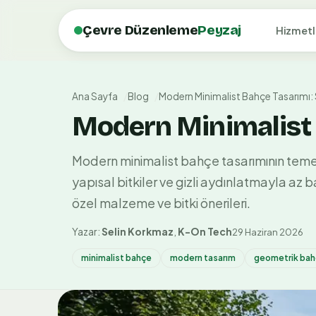
Çevre Düzenleme
Peyzaj
Hizmetl
Ana Sayfa
Blog
Modern Minimalist Bahçe Tasarımı: S
Modern Minimalist B
Modern minimalist bahçe tasarımının temel i
yapısal bitkiler ve gizli aydınlatmayla az 
özel malzeme ve bitki önerileri.
Yazar:
Selin Korkmaz
,
K-On Tech
29 Haziran 2026
minimalist bahçe
modern tasarım
geometrik ba