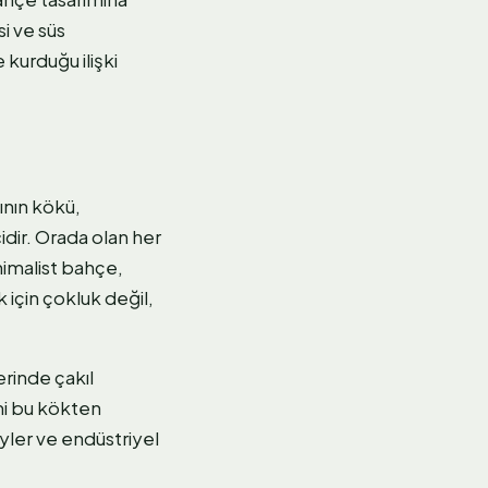
i ve süs
 kurduğu ilişki
gının kökü,
idir. Orada olan her
nimalist bahçe,
 için çokluk değil,
rinde çakıl
zmi bu kökten
eyler ve endüstriyel