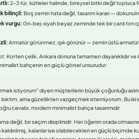
ıtlı:
2-3 tür, kütleler halinde; bireysel bitki değil topluca
 bilinçli:
Boş zemin hata değil, tasarım kararı — dokunul
ek vurgu:
Gri-bej-siyah beyaz zeminde tek bir canlı ton (
zli:
Armatür görünmez; ışık görünür — zemin üstü armatür
t: Korten çelik, Ankara donuna tamamen dayanıklıdır ve k
nimalist bahçenin en güçlü görsel unsurudur.
mek istiyorum" diyen müşterilerin büyük çoğunluğu aslın
bıktım, ama güzellikten vazgeçmek istemiyorum. Bu iki i
oğru cevabı, modern minimalist bahçe tasarımıdır.
lama değil, bir seçim disiplinidir. Her öğenin orada olmasın
 kaldırılmış, kalanlar ise olabilecekleri en güçlü biçimde k
list bahçenin felsefi zeminini, tasarım ilkelerini, malzem