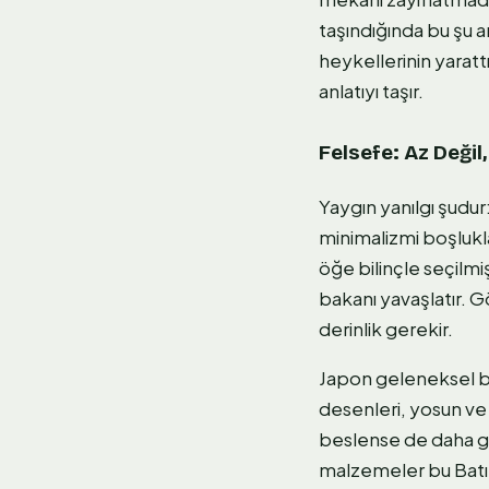
taşındığında bu şu a
heykellerinin yarattı
anlatıyı taşır.
Felsefe: Az Değil,
Yaygın yanılgı şudur:
minimalizmi boşlukla
öğe bilinçle seçilmi
bakanı yavaşlatır. G
derinlik gerekir.
Japon geleneksel ba
desenleri, yosun ve 
beslense de daha geo
malzemeler bu Batı