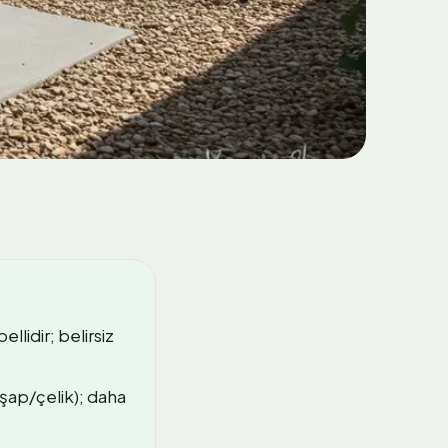
llidir; belirsiz
şap/çelik); daha