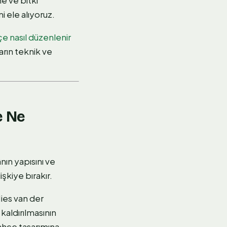
i ele alıyoruz.
e nasıl düzenlenir
rarın teknik ve
e Ne
ın yapısını ve
şkiye bırakır.
ies van der
kaldırılmasının
ahçe tasarımına