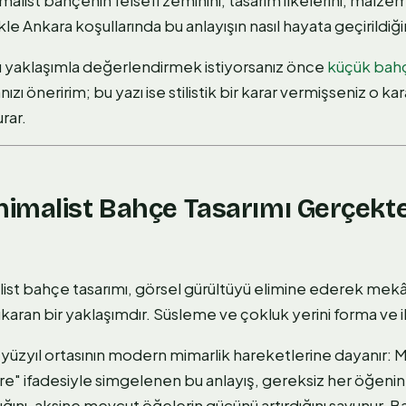
kle Ankara koşullarında bu anlayışın nasıl hayata geçirildiğin
bu yaklaşımla değerlendirmek istiyorsanız önce
küçük bahç
zı öneririm; bu yazı ise stilistik bir karar vermişseniz o ka
urar.
imalist Bahçe Tasarımı Gerçekt
ist bahçe tasarımı, görsel gürültüyü elimine ederek mekân
ıkaran bir yaklaşımdır. Süsleme ve çokluk yerini forma ve ili
yüzyıl ortasının modern mimarlik hareketlerine dayanır: M
re" ifadesiyle simgelenen bu anlayış, gereksiz her öğenin 
ğını, aksine mevcut öğelerin gücünü artırdığını savunur. B