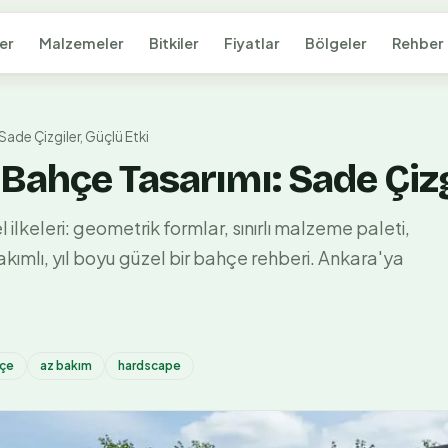
er
Malzemeler
Bitkiler
Fiyatlar
Bölgeler
Rehber
ade Çizgiler, Güçlü Etki
ahçe Tasarımı: Sade Çizgi
lkeleri: geometrik formlar, sınırlı malzeme paleti,
bakımlı, yıl boyu güzel bir bahçe rehberi. Ankara'ya
hçe
az bakım
hardscape