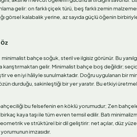
nlama gelir: on farklı çiçek türü, beş farklı zemin malzemes
ğı görsel kalabalık yerine, az sayıda güçlü öğenin birbiriyle
 Öz
 minimalist bahçe soğuk, steril ve ilgisiz görünür. Bu yanıl
 karıştırmaktan gelir. Minimalist bahçe boş değildir; seçic
ştir ve en iyi hâliyle sunulmaktadır. Doğru uygulanan bir mi
özün durduğu, sakinleştiği bir yer yaratır. Bu etkiyi üretmek
hçeciliği bu felsefenin en köklü yorumudur; Zen bahçele
birkaç kaya taşı ile tüm evren temsil edilir. Batı minimali
metrik ve strüktürel bir dil geliştirir: net açılar, düz yüz
 yorumunun imzasıdır.