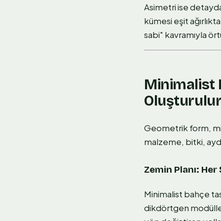
Asimetri ise detayda 
kümesi eşit ağırlık
sabi" kavramıyla ört
Minimalist
Oluşturulur
Geometrik form, min
malzeme, bitki, ayd
Zemin Planı: Her 
Minimalist bahçe tas
dikdörtgen modüllere