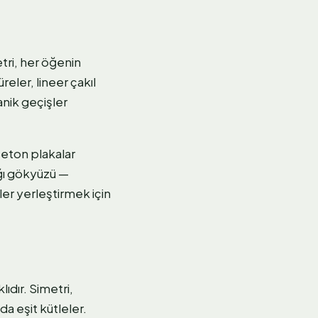
tri, her öğenin
eler, lineer çakıl
ganik geçişler
Beton plakalar
ığı gökyüzü —
ler yerleştirmek için
ıdır. Simetri,
da eşit kütleler.