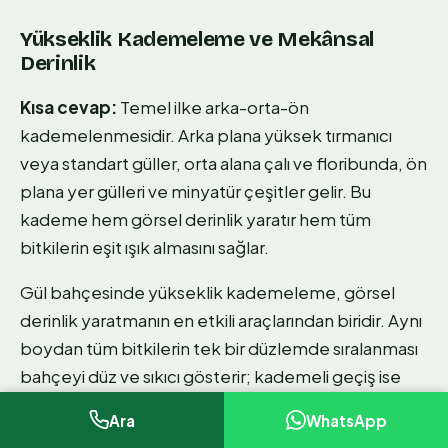
Yükseklik Kademeleme ve Mekânsal
Derinlik
Kısa cevap:
Temel ilke arka-orta-ön
kademelenmesidir. Arka plana yüksek tırmanıcı
veya standart güller, orta alana çalı ve floribunda, ön
plana yer gülleri ve minyatür çeşitler gelir. Bu
kademe hem görsel derinlik yaratır hem tüm
bitkilerin eşit ışık almasını sağlar.
Gül bahçesinde yükseklik kademeleme, görsel
derinlik yaratmanın en etkili araçlarından biridir. Aynı
boydan tüm bitkilerin tek bir düzlemde sıralanması
bahçeyi düz ve sıkıcı gösterir; kademeli geçiş ise
bahçeye üç boyutlu bir kalite katar ve her açıdan
Ara
WhatsApp
farklı bir görünüm sunar.