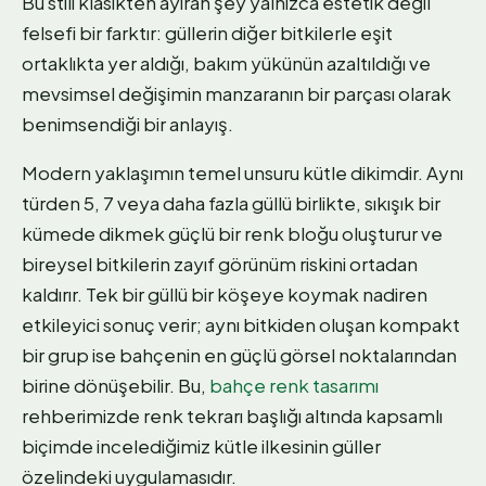
Bu stili klasikten ayıran şey yalnızca estetik değil
felsefi bir farktır: güllerin diğer bitkilerle eşit
ortaklıkta yer aldığı, bakım yükünün azaltıldığı ve
mevsimsel değişimin manzaranın bir parçası olarak
benimsendiği bir anlayış.
Modern yaklaşımın temel unsuru kütle dikimdir. Aynı
türden 5, 7 veya daha fazla güllü birlikte, sıkışık bir
kümede dikmek güçlü bir renk bloğu oluşturur ve
bireysel bitkilerin zayıf görünüm riskini ortadan
kaldırır. Tek bir güllü bir köşeye koymak nadiren
etkileyici sonuç verir; aynı bitkiden oluşan kompakt
bir grup ise bahçenin en güçlü görsel noktalarından
birine dönüşebilir. Bu,
bahçe renk tasarımı
rehberimizde renk tekrarı başlığı altında kapsamlı
biçimde incelediğimiz kütle ilkesinin güller
özelindeki uygulamasıdır.