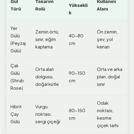
Gül
Tasarım
Kullanım
Yüksekli
Türü
Rolü
Alanı
k
Yer
Zemin örtü,
Ön zemin,
Gülü
40-80
sınır, eğim
şev, yol
(Peyzaj
cm
kaplama
kenarı
Gülü)
Çalı
Orta alan
Orta ve arka
Gülü
90-150
dolgusu,
plan, doğal
(Shrub
cm
doğal kütle
sınır
Rose)
Odak
Hibrit
Vurgu
80-150
noktası,
Çay
noktası,
cm
kesme
Gülü
sergi çiçeği
çiçek tarhı