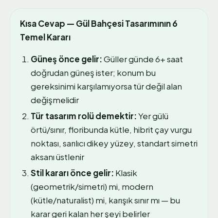
Kısa Cevap — Gül Bahçesi Tasarımının 6
Temel Kararı
Güneş önce gelir:
Güller günde 6+ saat
doğrudan güneş ister; konum bu
gereksinimi karşılamıyorsa tür değil alan
değişmelidir
Tür tasarım rolü demektir:
Yer gülü
örtü/sınır, floribunda kütle, hibrit çay vurgu
noktası, sarılıcı dikey yüzey, standart simetri
aksanı üstlenir
Stil kararı önce gelir:
Klasik
(geometrik/simetri) mi, modern
(kütle/naturalist) mi, karışık sınır mı — bu
karar geri kalan her şeyi belirler