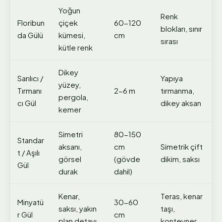
Yoğun
Renk
Floribun
çiçek
60-120
blokları, sınır
da Gülü
kümesi,
cm
sırası
kütle renk
Dikey
Sarılıcı /
Yapıya
yüzey,
Tırmanı
2-6 m
tırmanma,
pergola,
cı Gül
dikey aksan
kemer
Simetri
80-150
Standar
aksanı,
cm
Simetrik çift
t / Aşılı
görsel
(gövde
dikim, saksı
Gül
durak
dahil)
Kenar,
Teras, kenar
Minyatü
30-60
saksı, yakın
taşı,
r Gül
cm
plan detayı
konteyner