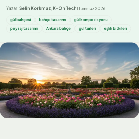
Yazar:
Selin Korkmaz
,
K-On Tech
1 Temmuz 2026
gül bahçesi
bahçe tasarımı
gül kompozisyonu
peyzaj tasarımı
Ankara bahçe
gül türleri
eşlik bitkileri