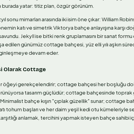
burada yatar: titiz plan, özgür görünüm.
zyıl sonu mimarları arasında iki isim öne çıkar: William Rob
önemin katı ve simetrik Viktorya bahçe anlayışına karşı d
avundu. Jekyll ise bitki renk gruplamasını bir sanat formu o
nşa edilen günümüz cottage bahçesi, yüz elli yılı aşkın süred
ginleşmeye devam eder.
si Olarak Cottage
r öğeyi gerekçelendirir; cottage bahçesi her boşluğu dol
ünüyorsa tasarım güçlüdür; cottage bahçesinde toprak
nimalist bahçe kışın "çıplak güzellik" sunar; cottage bah
atı tohum başları ve her daim yeşil kedi otu kümeleriyle s
rşıtlığı anlamak, tercihini yapmak isteyen bahçe sahibi içi