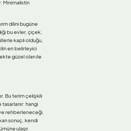
. Minimalistin
arım dilini bugüne
ığı bu evler, çiçek,
llerle kaplı olduğu,
lin en belirleyici
nekte güzel olan ile
 Bu terim çelişkili
tasarlanır: hangi
reye rehberleneceği,
çıkan sonuç, kendi
ümüne ulaşır.