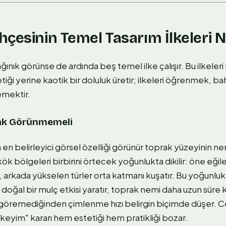
çesinin Temel Tasarım İlkeleri N
nık görünse de ardında beş temel ilke çalışır. Bu ilkeler
tiği yerine kaotik bir doluluk üretir; ilkeleri öğrenmek, b
emektir.
prak Görünmemeli
n belirleyici görsel özelliği görünür toprak yüzeyinin ne
 kök bölgeleri birbirini örtecek yoğunlukta dikilir: öne eğil
 arkada yükselen türler orta katmanı kuşatır. Bu yoğunl
im doğal bir mulç etkisi yaratır, toprak nemi daha uzun süre
 göremediğinden çimlenme hızı belirgin biçimde düşer. 
 dikeyim" kararı hem estetiği hem pratikliği bozar.