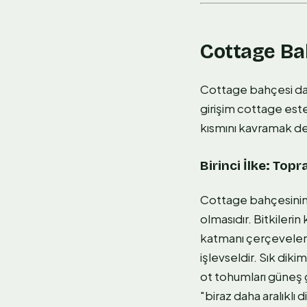
Cottage Bah
Cottage bahçesi dağı
girişim cottage este
kısmını kavramak d
Birinci İlke: To
Cottage bahçesinin e
olmasıdır. Bitkilerin
katmanı çerçeveler,
işlevseldir. Sık dik
ot tohumları güneş
"biraz daha aralıklı