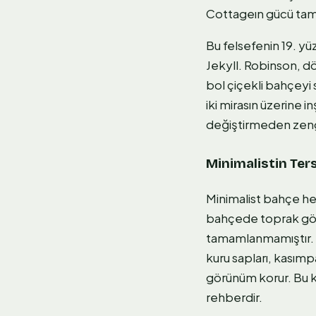
Cottageın gücü tam 
Bu felsefenin 19. yü
Jekyll. Robinson, d
bol çiçekli bahçeyi s
iki mirasın üzerine i
değiştirmeden zen
Minimalistin Ter
Minimalist bahçe he
bahçede toprak gör
tamamlanmamıştır. Mi
kuru sapları, kasımp
görünüm korur. Bu ka
rehberdir.