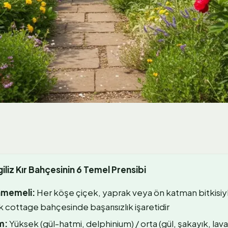
iliz Kır Bahçesinin 6 Temel Prensibi
nmemeli:
Her köşe çiçek, yaprak veya ön katman bitkisiyl
 cottage bahçesinde başarısızlık işaretidir
m:
Yüksek (gül-hatmi, delphinium) / orta (gül, şakayık, lava