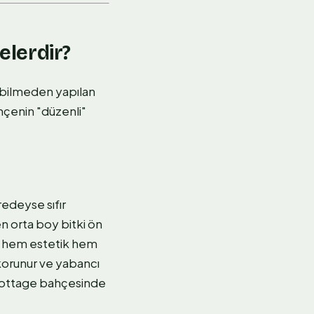
elerdir?
i bilmeden yapılan
ahçenin "düzenli"
redeyse sıfır
en orta boy bitki ön
uk hem estetik hem
 korunur ve yabancı
Cottage bahçesinde