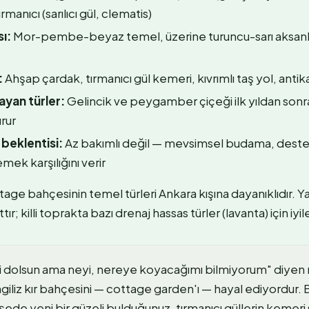
rmanıcı (sarılıcı gül, clematis)
ı:
Mor-pembe-beyaz temel, üzerine turuncu-sarı aksanla
:
Ahşap çardak, tırmanıcı gül kemeri, kıvrımlı taş yol, antik
yan türler:
Gelincik ve peygamber çiçeği ilk yıldan sonr
rur
beklentisi:
Az bakımlı değil — mevsimsel budama, dest
emek karşılığını verir
age bahçesinin temel türleri Ankara kışına dayanıklıdır. Yaz
ır; killi toprakta bazı drenaj hassas türler (lavanta) için iyi
i dolsun ama neyi, nereye koyacağımı bilmiyorum" diyen 
giliz kır bahçesini — cottage garden'ı — hayal ediyordur. 
şede yeni bir güzeli bulduğunuz, tırmanıcı güllerin kemeri 