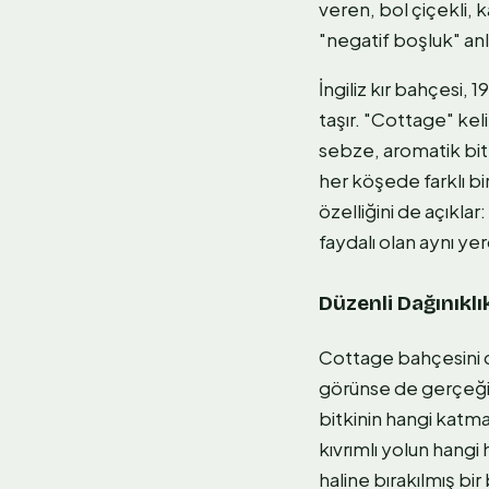
veren, bol çiçekli, k
"negatif boşluk" anl
İngiliz kır bahçesi, 
taşır. "Cottage" keli
sebze, aromatik bitk
her köşede farklı bir 
özelliğini de açıkla
faydalı olan aynı yer
Düzenli Dağınıklık
Cottage bahçesini do
görünse de gerçeği 
bitkinin hangi katma
kıvrımlı yolun hangi
haline bırakılmış b