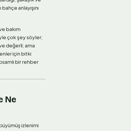
ı bahçe anlayışını
i ve bakım
kiyle çok şey söyler;
 ve değerli; ama
nler için bitki
psamlı bir rehber
te Ne
 büyümüş izlenimi