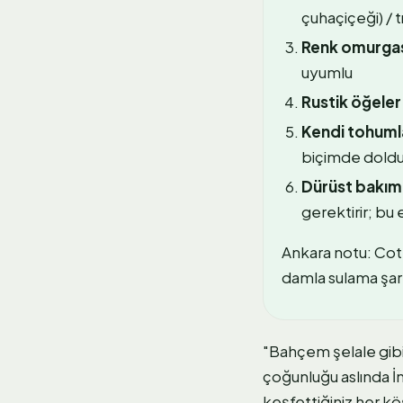
çuhaçiçeği) / tı
Renk omurgas
uyumlu
Rustik öğeler
Kendi tohumla
biçimde doldu
Dürüst bakım 
gerektirir; bu 
Ankara notu: Cott
damla sulama şartt
"Bahçem şelale gib
çoğunluğu aslında İn
keşfettiğiniz her kö