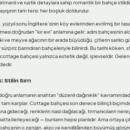
atmanlı ve rustik detaylara sahip romantik bir bahçe stilidir
ayışının tam tersi: her boşluk doldurulur.
19. yüzyıl sonu İngiltere'sinin köy evlerinden evrilmiş bir tas
mesi doğrudan "kır evi" anlamına gelir; adını bahçesinin ald
i ve meyve ağacının bir arada büyüdüğü, çitlerin sarılıcı gü
sürpriz barındıran bahçeleriyle bilinirdi. Bu tarihi köken, sti
r: cottage bahçesi yalnızca estetik değil, işlevseldir. Gele
dedir.
: Stilin Sırrı
ğru anlamanın anahtarı "düzenli dağınıklık" kavramındadır.
tam karşılar. Cottage bahçesi son derece bilinçli biçimde 
na gideceği, renklerin nasıl dağılacağı, tırmanıcıların ne
 hatta ilerleyeceği — bunların hepsi planlıdır. Ama ortaya 
ir bahçenin o zengin, akıcı ve kendiliğinden büyümüş görün