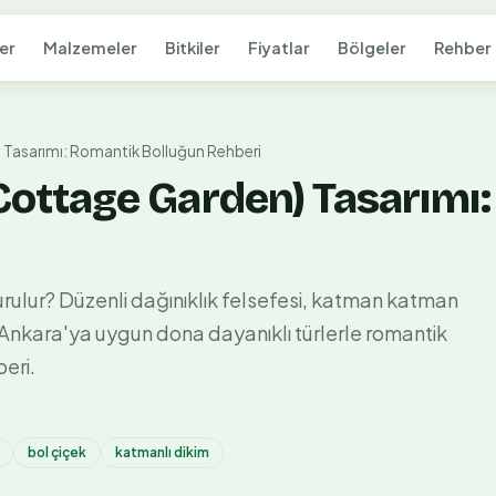
er
Malzemeler
Bitkiler
Fiyatlar
Bölgeler
Rehber
n) Tasarımı: Romantik Bolluğun Rehberi
 (Cottage Garden) Tasarım
kurulur? Düzenli dağınıklık felsefesi, katman katman
ve Ankara'ya uygun dona dayanıklı türlerle romantik
eri.
bol çiçek
katmanlı dikim