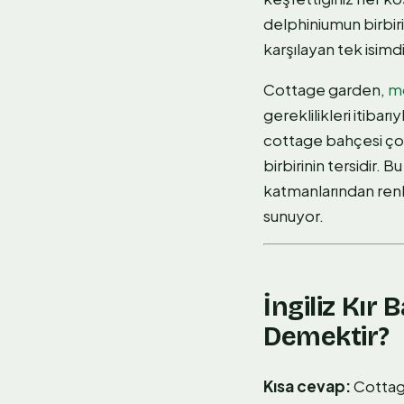
delphiniumun birbirin
karşılayan tek isimdi
Cottage garden,
mo
gereklilikleri itibar
cottage bahçesi çok 
birbirinin tersidir. 
katmanlarından renk
sunuyor.
İngiliz Kır
Demektir?
Kısa cevap:
Cottage