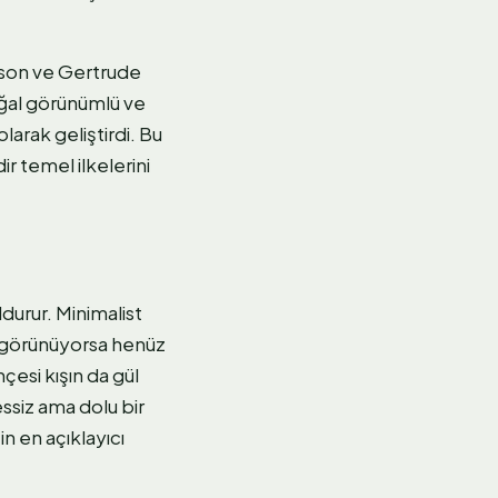
inson ve Gertrude
oğal görünümlü ve
larak geliştirdi. Bu
ir temel ilkelerini
durur. Minimalist
 görünüyorsa henüz
çesi kışın da gül
essiz ama dolu bir
n en açıklayıcı