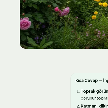
Kısa Cevap — İng
Toprak görü
görünür toprak
Katmanlı diki