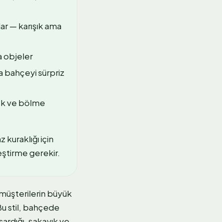
r — karışık ama
a objeler
a bahçeyi sürpriz
ek ve bölme
 kuraklığı için
leştirme gerekir.
müşterilerin büyük
Bu stil, bahçede
sardığı, şakayık ve