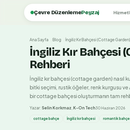
Çevre Düzenleme
Peyzaj
Hizmetl
Ana Sayfa
Blog
İngiliz Kır Bahçesi (Cottage Garde
İngiliz Kır Bahçesi
Rehberi
İngiliz kır bahçesi (cottage garden) nasıl 
bitki seçimi, rustik öğeler, renk kurgusu 
bir cottage bahçesi oluşturmanın tam rehb
Yazar:
Selin Korkmaz
,
K-On Tech
30 Haziran 2026
cottage bahçe
İngiliz kır bahçesi
romantik bahçe