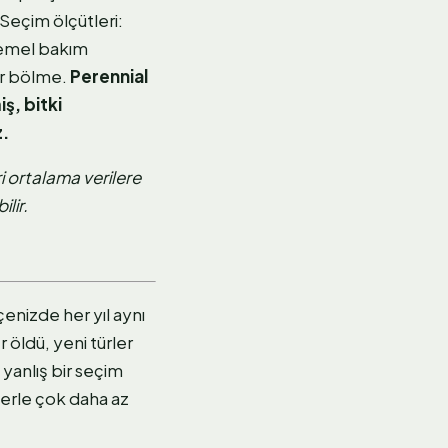
 Seçim ölçütleri:
temel bakım
bir bölme.
Perennial
ş, bitki
z.
ri ortalama verilere
lir.
enizde her yıl aynı
 öldü, yeni türler
yanlış bir seçim
lerle çok daha az