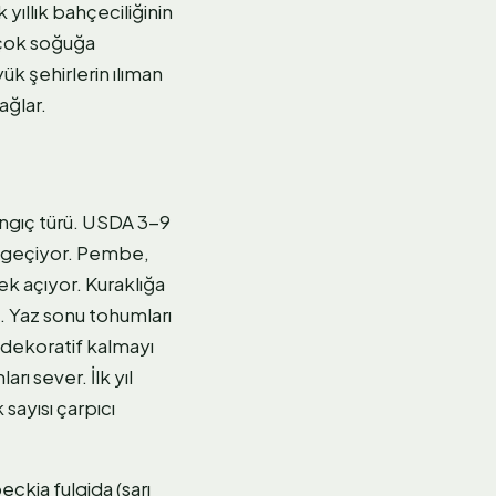
yıllık bahçeciliğinin
 çok soğuğa
ük şehirlerin ılıman
ağlar.
angıç türü. USDA 3-9
ak geçiyor. Pembe,
k açıyor. Kuraklığa
. Yaz sonu tohumları
 dekoratif kalmayı
ı sever. İlk yıl
sayısı çarpıcı
eckia fulgida (sarı