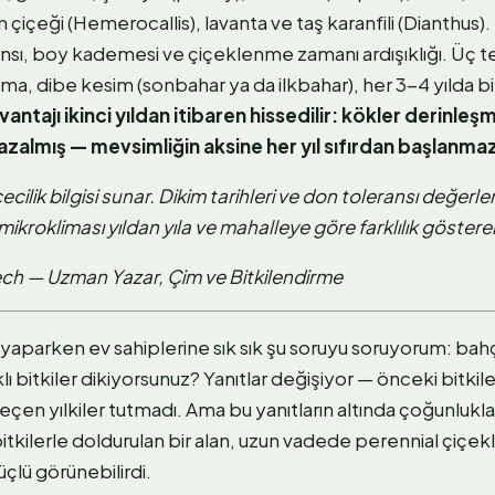
n çiçeği (Hemerocallis), lavanta ve taş karanfili (Dianthus).
nsı, boy kademesi ve çiçeklenme zamanı ardışıklığı. Üç 
 alma, dibe kesim (sonbahar ya da ilkbahar), her 3-4 yılda 
ntajı ikinci yıldan itibaren hissedilir: kökler derinleşmi
azalmış — mevsimliğin aksine her yıl sıfırdan başlanma
cilik bilgisi sunar. Dikim tarihleri ve don toleransı değerle
ikrokliması yıldan yıla ve mahalleye göre farklılık gösterebi
ech — Uzman Yazar, Çim ve Bitkilendirme
yaparken ev sahiplerine sık sık şu soruyu soruyorum: bahç
 bitkiler dikiyorsunuz? Yanıtlar değişiyor — önceki bitkiler
en yılkiler tutmadı. Ama bu yanıtların altında çoğunlukla 
itkilerle doldurulan bir alan, uzun vadede perennial çiçek
lü görünebilirdi.