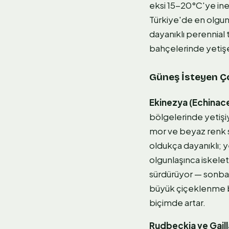
eksi 15-20°C'ye ineb
Türkiye'de en olgun
dayanıklı perennial 
bahçelerinde yetişe
Güneş İsteyen Çok
Ekinezya (Echinac
bölgelerinde yetişiy
mor ve beyaz renk s
oldukça dayanıklı; 
olgunlaşınca iskelet
sürdürüyor — sonbaha
büyük çiçeklenme bek
biçimde artar.
Rudbeckia ve Gaill