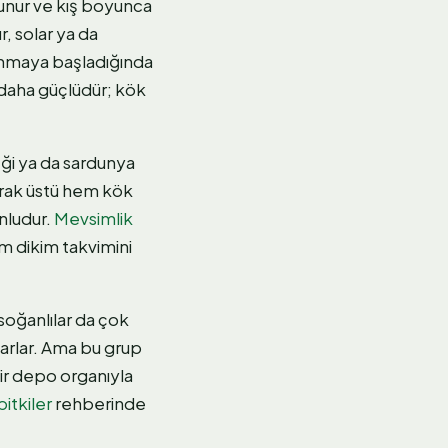
unur ve kış boyunca
, solar ya da
sınmaya başladığında
 daha güçlüdür; kök
eği ya da sardunya
prak üstü hem kök
nludur.
Mevsimlik
sim dikim takvimini
 soğanlılar da çok
aşarlar. Ama bu grup
ir depo organıyla
itkiler
rehberinde