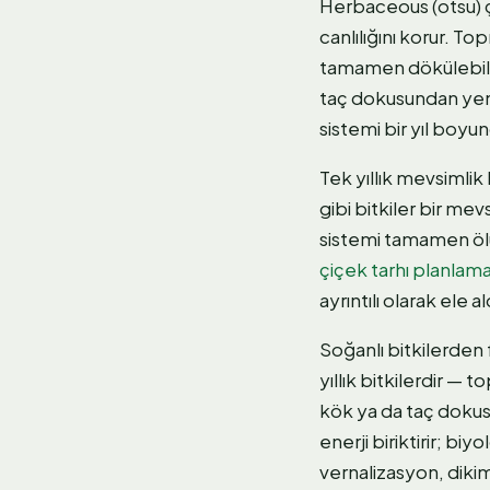
Herbaceous (otsu) ç
canlılığını korur. T
tamamen dökülebilir
taç dokusundan yeni
sistemi bir yıl boyu
Tek yıllık mevsimlik
gibi bitkiler bir m
sistemi tamamen ölür
çiçek tarhı planlam
ayrıntılı olarak ele al
Soğanlı bitkilerden f
yıllık bitkilerdir — 
kök ya da taç dokus
enerji biriktirir; biy
vernalizasyon, dikim 