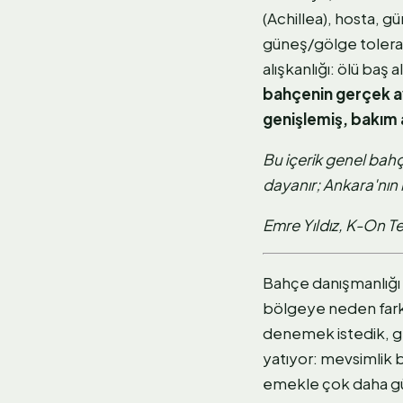
(Achillea), hosta, gü
güneş/gölge tolera
alışkanlığı: ölü baş
bahçenin gerçek ava
genişlemiş, bakım 
Bu içerik genel bahçe
dayanır; Ankara'nın m
Emre Yıldız, K-On T
Bahçe danışmanlığı 
bölgeye neden farklı
denemek istedik, geç
yatıyor: mevsimlik b
emekle çok daha güç