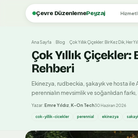
Çevre Düzenleme
Peyzaj
Hizmetl
Ana Sayfa
Blog
Çok Yıllık Çiçekler: Bir Kez Dik, Her
Çok Yıllık Çiçekler:
Rehberi
Ekinezya, rudbeckia, şakayık ve hosta ile 
perennialın mevsimlik ve soğanlıdan farkı,
Yazar:
Emre Yıldız
,
K-On Tech
30 Haziran 2026
cok-yillik-cicekler
perennial
ekinezya
sakay