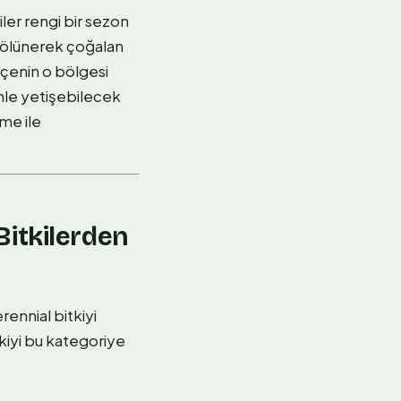
iler rengi bir sezon
 bölünerek çoğalan
ahçenin o bölgesi
nle yetişebilecek
lme ile
Bitkilerden
rennial bitkiyi
itkiyi bu kategoriye