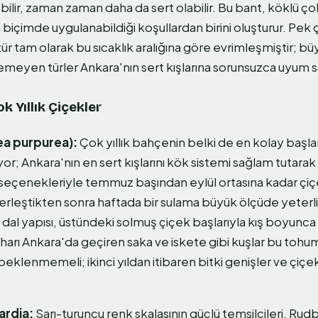
ilir, zaman zaman daha da sert olabilir. Bu bant, köklü çok 
 biçimde uygulanabildiği koşullardan birini oluşturur. Pek
tür tam olarak bu sıcaklık aralığına göre evrimleşmiştir; büy
meyen türler Ankara'nın sert kışlarına sorunsuzca uyum s
 Yıllık Çiçekler
ea purpurea):
Çok yıllık bahçenin belki de en kolay başl
or; Ankara'nın en sert kışlarını kök sistemi sağlam tutar
eçenekleriyle temmuz başından eylül ortasına kadar çiçe
yerleştikten sonra haftada bir sulama büyük ölçüde yeterli
 dal yapısı, üstündeki solmuş çiçek başlarıyla kış boyunca
rı Ankara'da geçiren saka ve iskete gibi kuşlar bu tohumlar
lenmemeli; ikinci yıldan itibaren bitki genişler ve çiçek 
ardia:
Sarı-turuncu renk skalasının güçlü temsilcileri. Rudb