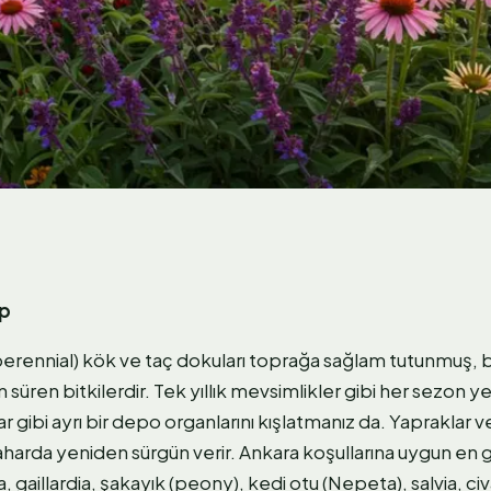
ap
(perennial) kök ve taç dokuları toprağa sağlam tutunmuş, b
 süren bitkilerdir. Tek yıllık mevsimlikler gibi her sezon y
 gibi ayrı bir depo organlarını kışlatmanız da. Yapraklar 
harda yeniden sürgün verir. Ankara koşullarına uygun en güv
 gaillardia, şakayık (peony), kedi otu (Nepeta), salvia, 