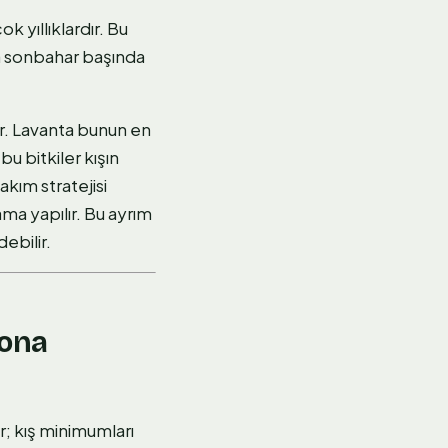
 yıllıklardır. Bu
da sonbahar başında
ır. Lavanta bunun en
u bitkiler kışın
kım stratejisi
ma yapılır. Bu ayrım
ebilir.
Dona
; kış minimumları