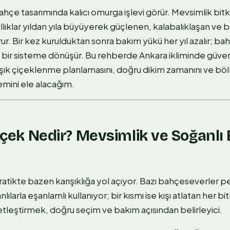
bahçe tasarımında kalıcı omurga işlevi görür. Mevsimlik bitk
ıllıklar yıldan yıla büyüyerek güçlenen, kalabalıklaşan ve
rur. Bir kez kurulduktan sonra bakım yükü her yıl azalır; b
 bir sisteme dönüşür. Bu rehberde Ankara ikliminde güve
ardışık çiçeklenme planlamasını, doğru dikim zamanını ve bö
mini ele alacağım.
Çiçek Nedir? Mevsimlik ve Soğanlı 
pratikte bazen karışıklığa yol açıyor. Bazı bahçeseverler pe
ılarla eşanlamlı kullanıyor; bir kısmı ise kışı atlatan her b
tleştirmek, doğru seçim ve bakım açısından belirleyici.