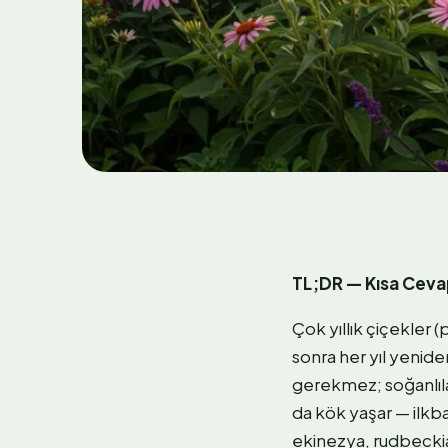
TL;DR — Kısa Cev
Çok yıllık çiçekler 
sonra her yıl yeniden
gerekmez; soğanlılar
da kök yaşar — ilkba
ekinezya, rudbeckia,