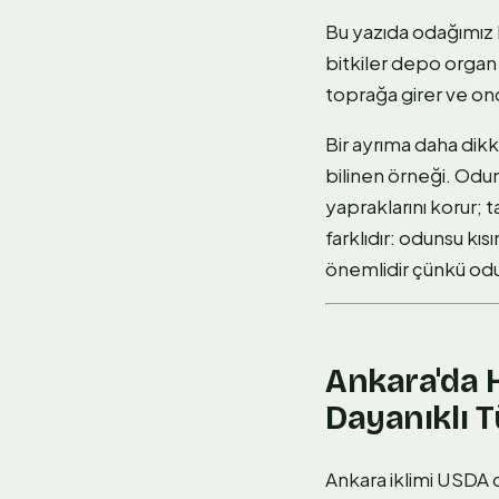
Bu yazıda odağımız h
bitkiler depo organ
toprağa girer ve o
Bir ayrıma daha dikk
bilinen örneği. Odu
yapraklarını korur;
farklıdır: odunsu kı
önemlidir çünkü odu
Ankara'da H
Dayanıklı T
Ankara iklimi USDA 