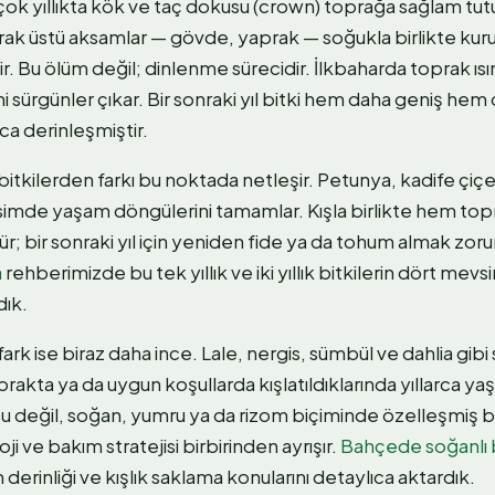
ok yıllıkta kök ve taç dokusu (crown) toprağa sağlam tut
oprak üstü aksamlar — gövde, yaprak — soğukla birlikte kurur
. Bu ölüm değil; dinlenme sürecidir. İlkbaharda toprak ı
 sürgünler çıkar. Bir sonraki yıl bitki hem daha geniş hem
nca derinleşmiştir.
 bitkilerden farkı bu noktada netleşir. Petunya, kadife çiç
evsimde yaşam döngülerini tamamlar. Kışla birlikte hem to
; bir sonraki yıl için yeniden fide ya da tohum almak zoru
a
rehberimizde bu tek yıllık ve iki yıllık bitkilerin dört mev
dık.
ark ise biraz daha ince. Lale, nergis, sümbül ve dahlia gibi
toprakta ya da uygun koşullarda kışlatıldıklarında yıllarca y
u değil, soğan, yumru ya da rizom biçiminde özelleşmiş b
oloji ve bakım stratejisi birbirinden ayrışır.
Bahçede soğanlı b
derinliği ve kışlık saklama konularını detaylıca aktardık.