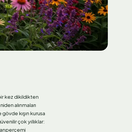
ir kez dikildikten
eniden alınmaları
ve gövde kışın kurusa
enilir çok yıllıklar:
civanperçemi