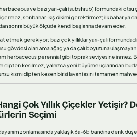
erbaceous ve bazı yarı-çalı (subshrub) formundaki otsu çok
 içermez, sonbahar-kış dikimi gerektirmez; ilkbahar ya 
ndan sonra büyük ölçüde kendi başlarına devam eder.
at etmek gerekiyor: bazı çok yıllıklar yarı-çalı formundad
nsu gövdesi olan ama ağaç ya da çalı boyutuna ulaşmayan b
 tam herbaceous perennial gibi toprak seviyesine inmez. Ba
sım dipten kesilmez, yalnızca yeni büyüme uçlarından buda
nsu kısmı dipten kesen birisi lavantasını tamamen mahved
angi Çok Yıllık Çiçekler Yetişir? 
ürlerin Seçimi
dayanım zonlamasında yaklaşık 6a-6b bandına denk düşer