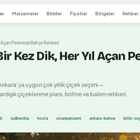
er
Malzemeler
Bitkiler
Fiyatlar
Bölgeler
Rehber
 Yıl Açan Perennial Bahçe Rehberi
 Bir Kez Dik, Her Yıl Açan 
Ankara'ya uygun çok yıllık çiçek seçimi —
 ardışık çiçeklenme planı, bölme ve bakım rehberi.
ik
rudbeckia
hosta
civanpercemi
ankara-bahce
bitki-co