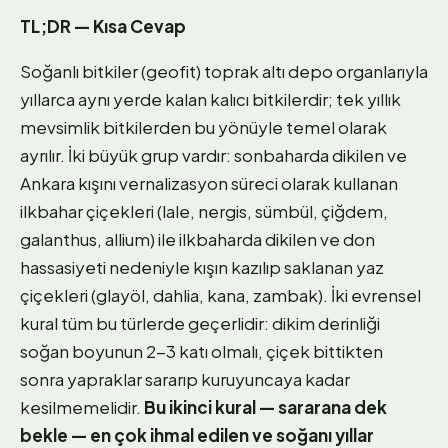
TL;DR — Kısa Cevap
Soğanlı bitkiler (geofit) toprak altı depo organlarıyla
yıllarca aynı yerde kalan kalıcı bitkilerdir; tek yıllık
mevsimlik bitkilerden bu yönüyle temel olarak
ayrılır. İki büyük grup vardır: sonbaharda dikilen ve
Ankara kışını vernalizasyon süreci olarak kullanan
ilkbahar çiçekleri (lale, nergis, sümbül, çiğdem,
galanthus, allium) ile ilkbaharda dikilen ve don
hassasiyeti nedeniyle kışın kazılıp saklanan yaz
çiçekleri (glayöl, dahlia, kana, zambak). İki evrensel
kural tüm bu türlerde geçerlidir: dikim derinliği
soğan boyunun 2-3 katı olmalı, çiçek bittikten
sonra yapraklar sararıp kuruyuncaya kadar
kesilmemelidir.
Bu ikinci kural — sararana dek
bekle — en çok ihmal edilen ve soğanı yıllar