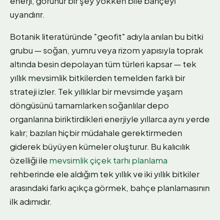
enerji, görünür bir şey yokken bile bahçeyi
uyandırır.
Botanik literatüründe "geofit" adıyla anılan bu bitki
grubu — soğan, yumru veya rizom yapısıyla toprak
altında besin depolayan tüm türleri kapsar — tek
yıllık mevsimlik bitkilerden temelden farklı bir
strateji izler. Tek yıllıklar bir mevsimde yaşam
döngüsünü tamamlarken soğanlılar depo
organlarına biriktirdikleri enerjiyle yıllarca aynı yerde
kalır; bazıları hiçbir müdahale gerektirmeden
giderek büyüyen kümeler oluşturur. Bu kalıcılık
özelliği ile
mevsimlik çiçek tarhı planlama
rehberinde ele aldığım tek yıllık ve iki yıllık bitkiler
arasındaki farkı açıkça görmek, bahçe planlamasının
ilk adımıdır.