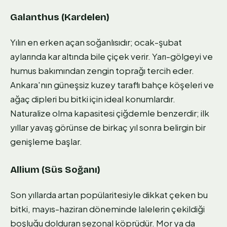
Galanthus (Kardelen)
Yılın en erken açan soğanlısıdır; ocak-şubat
aylarında kar altında bile çiçek verir. Yarı-gölgeyi ve
humus bakımından zengin toprağı tercih eder.
Ankara'nın güneşsiz kuzey taraflı bahçe köşeleri ve
ağaç dipleri bu bitki için ideal konumlardır.
Naturalize olma kapasitesi çiğdemle benzerdir; ilk
yıllar yavaş görünse de birkaç yıl sonra belirgin bir
genişleme başlar.
Allium (Süs Soğanı)
Son yıllarda artan popülaritesiyle dikkat çeken bu
bitki, mayıs-haziran döneminde lalelerin çekildiği
boşluğu dolduran sezonal köprüdür. Mor ya da