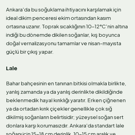
Ankara'da bu soğuklama ihtiyacını karşılamak için
ideal dikim penceresi ekim ortasından kasım
ortasına uzanır. Toprak sıcaklığının 10-12°C'nin altına
indiği bu dönemde dikilen soğanlar, kış boyunca
doğal vernalizasyonu tamamlar ve nisan-mayısta
güçlü bir çıkış yapar.
Lale
Bahar bahçesinin en tanınan bitkisi olmakla birlikte,
yanlış zamanda ya da yanlış derinlikte dikildiğinde
beklenmedik hayal kırıklığı yaratır. Erken çiğnenen
ya da ortadan kırık çiçekler genellikle çok sığ
dikilmiş soğanların belirtisidir; yüzeysel soğan sert
donlara karşı korumasızdır. Ankara'da standart lale
soğanı için 15-18 cm derinlik, 10-15 cm aralık ve