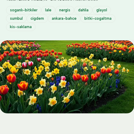
soganlı-bitkiler
lale
nergis
dahlia
glayol
sumbul
cigdem
ankara-bahce
bitki-cogaltma
kis-saklama