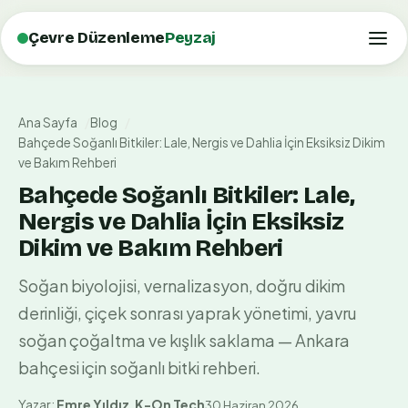
Çevre Düzenleme
Peyzaj
Ana Sayfa
Blog
Bahçede Soğanlı Bitkiler: Lale, Nergis ve Dahlia İçin Eksiksiz Dikim
ve Bakım Rehberi
Bahçede Soğanlı Bitkiler: Lale,
Nergis ve Dahlia İçin Eksiksiz
Dikim ve Bakım Rehberi
Soğan biyolojisi, vernalizasyon, doğru dikim
derinliği, çiçek sonrası yaprak yönetimi, yavru
soğan çoğaltma ve kışlık saklama — Ankara
bahçesi için soğanlı bitki rehberi.
Yazar:
Emre Yıldız
,
K-On Tech
30 Haziran 2026