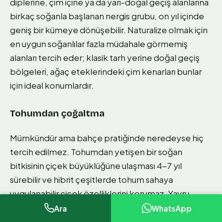
diplerine, çim içine ya da yarı-doğal geçiş alanlarına
birkaç soğanla başlanan nergis grubu, on yıl içinde
geniş bir kümeye dönüşebilir. Naturalize olmak için
en uygun soğanlılar fazla müdahale görmemiş
alanları tercih eder; klasik tarh yerine doğal geçiş
bölgeleri, ağaç eteklerindeki çim kenarları bunlar
için ideal konumlardır.
Tohumdan çoğaltma
Mümkündür ama bahçe pratiğinde neredeyse hiç
tercih edilmez. Tohumdan yetişen bir soğan
bitkisinin çiçek büyüklüğüne ulaşması 4-7 yıl
sürebilir ve hibrit çeşitlerde tohum sahaya
uygulanabilir çiçek özelliklerini korumaz. Yavru
soğan ayırma ya da yumru bölme her zaman daha
Ara
WhatsApp
hızlı ve öngörülebilir sonuç verir.