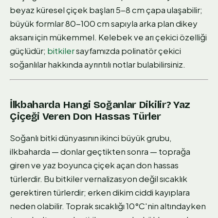
beyaz küresel çiçek başları 5-8 cm çapa ulaşabilir;
büyük formlar 80-100 cm sapıyla arka plan dikey
aksanı için mükemmel. Kelebek ve arı çekici özelliği
güçlüdür;
bitkiler
sayfamızda polinatör çekici
soğanlılar hakkında ayrıntılı notlar bulabilirsiniz.
İlkbaharda Hangi Soğanlar Dikilir? Yaz
Çiçeği Veren Don Hassas Türler
Soğanlı bitki dünyasının ikinci büyük grubu,
ilkbaharda — donlar geçtikten sonra — toprağa
giren ve yaz boyunca çiçek açan don hassas
türlerdir. Bu bitkiler vernalizasyon değil sıcaklık
gerektiren türlerdir; erken dikim ciddi kayıplara
neden olabilir. Toprak sıcaklığı 10°C'nin altındayken