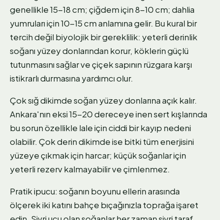
genellikle 15-18 cm; çiğdem için 8-10 cm; dahlia
yumruları için 10-15 cm anlamına gelir. Bu kural bir
tercih değil biyolojik bir gereklilik: yeterli derinlik
soğanı yüzey donlarından korur, köklerin güçlü
tutunmasını sağlar ve çiçek sapının rüzgara karşı
istikrarlı durmasına yardımcı olur.
Çok sığ dikimde soğan yüzey donlarına açık kalır.
Ankara'nın eksi 15-20 dereceye inen sert kışlarında
bu sorun özellikle lale için ciddi bir kayıp nedeni
olabilir. Çok derin dikimde ise bitki tüm enerjisini
yüzeye çıkmak için harcar; küçük soğanlar için
yeterli rezerv kalmayabilir ve çimlenmez.
Pratik ipucu: soğanın boyunu ellerin arasında
ölçerek iki katını bahçe bıçağınızla toprağa işaret
edin. Sivri ucu olan soğanlar her zaman sivri taraf