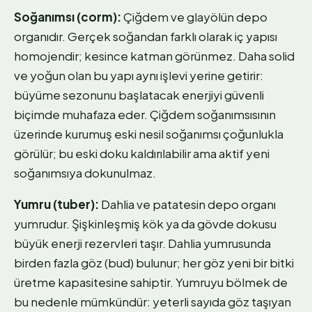
Soğanımsı (corm):
Çiğdem ve glayölün depo
organıdır. Gerçek soğandan farklı olarak iç yapısı
homojendir; kesince katman görünmez. Daha solid
ve yoğun olan bu yapı aynı işlevi yerine getirir:
büyüme sezonunu başlatacak enerjiyi güvenli
biçimde muhafaza eder. Çiğdem soğanımsısının
üzerinde kurumuş eski nesil soğanımsı çoğunlukla
görülür; bu eski doku kaldırılabilir ama aktif yeni
soğanımsıya dokunulmaz.
Yumru (tuber):
Dahlia ve patatesin depo organı
yumrudur. Şişkinleşmiş kök ya da gövde dokusu
büyük enerji rezervleri taşır. Dahlia yumrusunda
birden fazla göz (bud) bulunur; her göz yeni bir bitki
üretme kapasitesine sahiptir. Yumruyu bölmek de
bu nedenle mümkündür: yeterli sayıda göz taşıyan