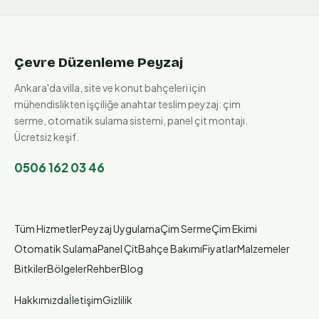
Çevre Düzenleme Peyzaj
Ankara'da villa, site ve konut bahçeleri için
mühendislikten işçiliğe anahtar teslim peyzaj: çim
serme, otomatik sulama sistemi, panel çit montajı.
Ücretsiz keşif.
0506 162 03 46
Tüm Hizmetler
Peyzaj Uygulama
Çim Serme
Çim Ekimi
Otomatik Sulama
Panel Çit
Bahçe Bakımı
Fiyatlar
Malzemeler
Bitkiler
Bölgeler
Rehber
Blog
Hakkımızda
İletişim
Gizlilik