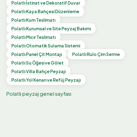
Polatlı
İstinat ve Dekoratif Duvar
Polatlı
Kaya Bahçesi Düzenleme
Polatlı
Kum Teslimatı
Polatlı
Kurumsal ve Site Peyzaj Bakımı
Polatlı
Mıcır Teslimatı
Polatlı
Otomatik Sulama Sistemi
Polatlı
Panel Çit Montajı
Polatlı
Rulo Çim Serme
Polatlı
Su Öğesi ve Gölet
Polatlı
Villa Bahçe Peyzajı
Polatlı
Yol Kenarı ve Refüj Peyzajı
Polatlı
peyzaj genel sayfası