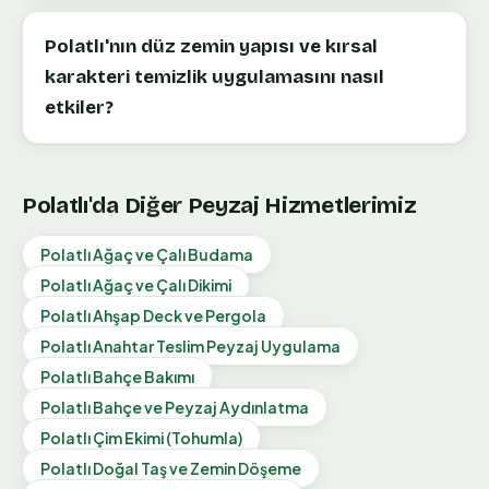
Polatlı'nın düz zemin yapısı ve kırsal
karakteri temizlik uygulamasını nasıl
etkiler?
Polatlı
'da Diğer Peyzaj Hizmetlerimiz
Polatlı
Ağaç ve Çalı Budama
Polatlı
Ağaç ve Çalı Dikimi
Polatlı
Ahşap Deck ve Pergola
Polatlı
Anahtar Teslim Peyzaj Uygulama
Polatlı
Bahçe Bakımı
Polatlı
Bahçe ve Peyzaj Aydınlatma
Polatlı
Çim Ekimi (Tohumla)
Polatlı
Doğal Taş ve Zemin Döşeme