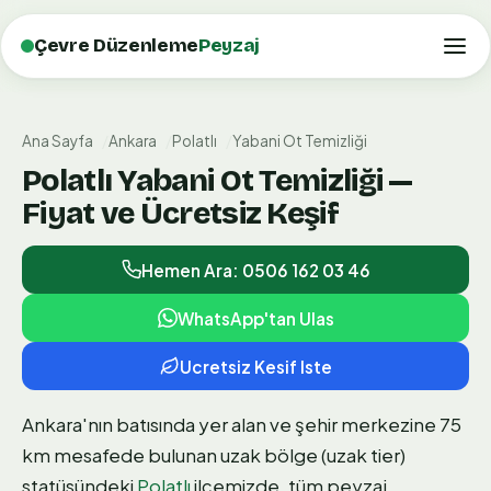
Çevre Düzenleme
Peyzaj
Ana Sayfa
Ankara
Polatlı
Yabani Ot Temizliği
Polatlı Yabani Ot Temizliği —
Fiyat ve Ücretsiz Keşif
Hemen Ara: 0506 162 03 46
WhatsApp'tan Ulas
Ucretsiz Kesif Iste
Ankara'nın batısında yer alan ve şehir merkezine 75
km mesafede bulunan uzak bölge (uzak tier)
statüsündeki
Polatlı
ilçemizde, tüm peyzaj