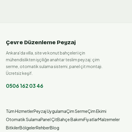
Çevre Düzenleme Peyzaj
Ankara'da villa, site ve konut bahçeleri için
mühendislikten işçiliğe anahtar teslim peyzaj: çim
serme, otomatik sulama sistemi, panel çit montajı.
Ücretsiz keşif.
0506 162 03 46
Tüm Hizmetler
Peyzaj Uygulama
Çim Serme
Çim Ekimi
Otomatik Sulama
Panel Çit
Bahçe Bakımı
Fiyatlar
Malzemeler
Bitkiler
Bölgeler
Rehber
Blog