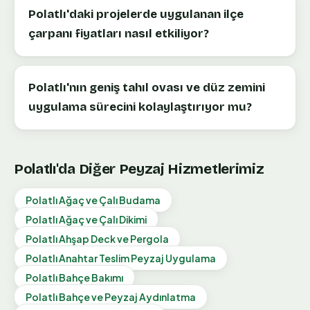
Polatlı'daki projelerde uygulanan ilçe
çarpanı fiyatları nasıl etkiliyor?
Polatlı'nın geniş tahıl ovası ve düz zemini
uygulama sürecini kolaylaştırıyor mu?
Polatlı
'da Diğer Peyzaj Hizmetlerimiz
Polatlı
Ağaç ve Çalı Budama
Polatlı
Ağaç ve Çalı Dikimi
Polatlı
Ahşap Deck ve Pergola
Polatlı
Anahtar Teslim Peyzaj Uygulama
Polatlı
Bahçe Bakımı
Polatlı
Bahçe ve Peyzaj Aydınlatma