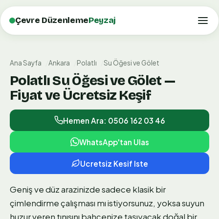
Çevre Düzenleme
Peyzaj
Ana Sayfa
Ankara
Polatlı
Su Öğesi ve Gölet
Polatlı Su Öğesi ve Gölet —
Fiyat ve Ücretsiz Keşif
Hemen Ara: 0506 162 03 46
WhatsApp'tan Ulas
Ucretsiz Kesif Iste
Geniş ve düz arazinizde sadece klasik bir
çimlendirme çalışması mı istiyorsunuz, yoksa suyun
huzur veren tınısını bahçenize taşıyacak doğal bir