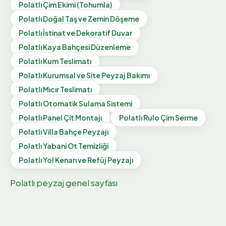
Polatlı
Çim Ekimi (Tohumla)
Polatlı
Doğal Taş ve Zemin Döşeme
Polatlı
İstinat ve Dekoratif Duvar
Polatlı
Kaya Bahçesi Düzenleme
Polatlı
Kum Teslimatı
Polatlı
Kurumsal ve Site Peyzaj Bakımı
Polatlı
Mıcır Teslimatı
Polatlı
Otomatik Sulama Sistemi
Polatlı
Panel Çit Montajı
Polatlı
Rulo Çim Serme
Polatlı
Villa Bahçe Peyzajı
Polatlı
Yabani Ot Temizliği
Polatlı
Yol Kenarı ve Refüj Peyzajı
Polatlı
peyzaj genel sayfası