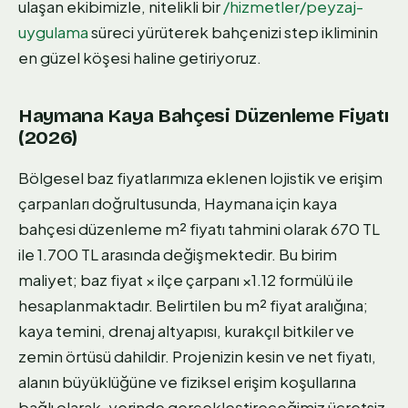
ulaşan ekibimizle, nitelikli bir
/hizmetler/peyzaj-
uygulama
süreci yürüterek bahçenizi step ikliminin
en güzel köşesi haline getiriyoruz.
Haymana Kaya Bahçesi Düzenleme Fiyatı
(2026)
Bölgesel baz fiyatlarımıza eklenen lojistik ve erişim
çarpanları doğrultusunda, Haymana için kaya
bahçesi düzenleme m² fiyatı tahmini olarak 670 TL
ile 1.700 TL arasında değişmektedir. Bu birim
maliyet; baz fiyat × ilçe çarpanı ×1.12 formülü ile
hesaplanmaktadır. Belirtilen bu m² fiyat aralığına;
kaya temini, drenaj altyapısı, kurakçıl bitkiler ve
zemin örtüsü dahildir. Projenizin kesin ve net fiyatı,
alanın büyüklüğüne ve fiziksel erişim koşullarına
bağlı olarak, yerinde gerçekleştireceğimiz ücretsiz