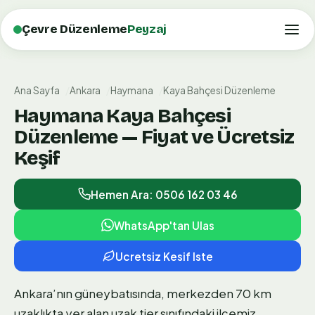
Çevre Düzenleme
Peyzaj
Ana Sayfa
Ankara
Haymana
Kaya Bahçesi Düzenleme
Haymana Kaya Bahçesi
Düzenleme — Fiyat ve Ücretsiz
Keşif
Hemen Ara: 0506 162 03 46
WhatsApp'tan Ulas
Ucretsiz Kesif Iste
Ankara’nın güneybatısında, merkezden 70 km
uzaklıkta yer alan uzak tier sınıfındaki ilçemiz