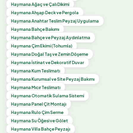
Haymana
Ağaç ve Çalı Dikimi
Haymana
Ahşap Deck ve Pergola
Haymana
Anahtar Teslim Peyzaj Uygulama
Haymana
Bahçe Bakımı
Haymana
Bahçe ve Peyzaj Aydınlatma
Haymana
Çim Ekimi (Tohumla)
Haymana
Doğal Taş ve Zemin Döşeme
Haymana
İstinat ve Dekoratif Duvar
Haymana
Kum Teslimatı
Haymana
Kurumsal ve Site Peyzaj Bakımı
Haymana
Mıcır Teslimatı
Haymana
Otomatik Sulama Sistemi
Haymana
Panel Çit Montajı
Haymana
Rulo Çim Serme
Haymana
Su Öğesi ve Gölet
Haymana
Villa Bahçe Peyzajı