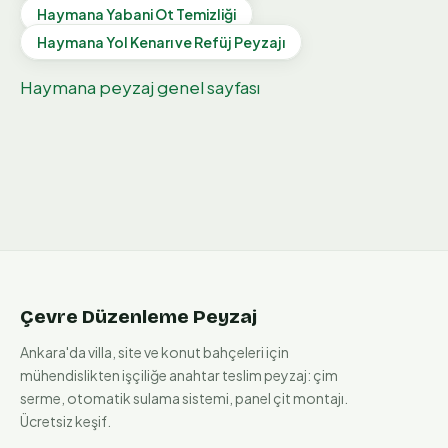
Haymana
Yabani Ot Temizliği
Haymana
Yol Kenarı ve Refüj Peyzajı
Haymana
peyzaj genel sayfası
Çevre Düzenleme Peyzaj
Ankara'da villa, site ve konut bahçeleri için
mühendislikten işçiliğe anahtar teslim peyzaj: çim
serme, otomatik sulama sistemi, panel çit montajı.
Ücretsiz keşif.