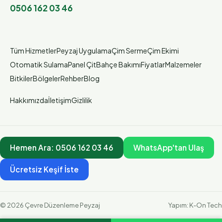
0506 162 03 46
Tüm Hizmetler
Peyzaj Uygulama
Çim Serme
Çim Ekimi
Otomatik Sulama
Panel Çit
Bahçe Bakımı
Fiyatlar
Malzemeler
Bitkiler
Bölgeler
Rehber
Blog
Hakkımızda
İletişim
Gizlilik
Hemen Ara:
0506 162 03 46
WhatsApp'tan Ulaş
Ücretsiz Keşif İste
©
2026
Çevre Düzenleme Peyzaj
Yapım:
K-On Tech