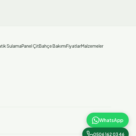
tik Sulama
Panel Çit
Bahçe Bakımı
Fiyatlar
Malzemeler
WhatsApp
0506 162 03 46