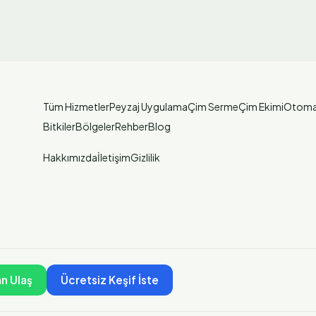
Tüm Hizmetler
Peyzaj Uygulama
Çim Serme
Çim Ekimi
Otoma
Bitkiler
Bölgeler
Rehber
Blog
Hakkımızda
İletişim
Gizlilik
n Ulaş
Ücretsiz Keşif İste