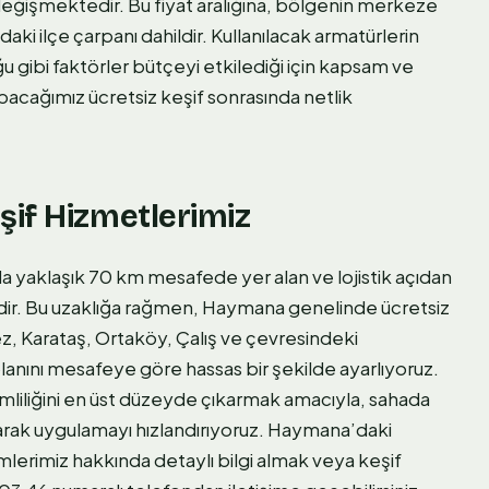
eğişmektedir. Bu fiyat aralığına, bölgenin merkeze
i ilçe çarpanı dahildir. Kullanılacak armatürlerin
ğu gibi faktörler bütçeyi etkilediği için kapsam ve
pacağımız ücretsiz keşif sonrasında netlik
if Hizmetlerimiz
yaklaşık 70 km mesafede yer alan ve lojistik açıdan
lgedir. Bu uzaklığa rağmen, Haymana genelinde ücretsiz
 Karataş, Ortaköy, Çalış ve çevresindeki
lanını mesafeye göre hassas bir şekilde ayarlıyoruz.
liliğini en üst düzeyde çıkarmak amacıyla, sahada
yarak uygulamayı hızlandırıyoruz. Haymana’daki
erimiz hakkında detaylı bilgi almak veya keşif