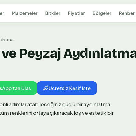
er
Malzemeler
Bitkiler
Fiyatlar
Bölgeler
Rehber
ınlatma
e Peyzaj Aydınlatma 
sApp'tan Ulas
Ucretsiz Kesif Iste
li adımlar atabileceğiniz güçlü bir aydınlatma
tüm renklerini ortaya çıkaracak loş ve estetik bir