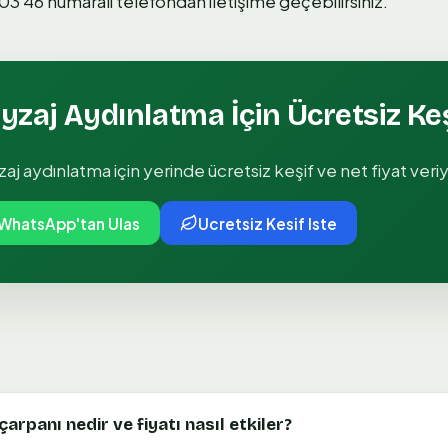
3 46 numaralı telefondan iletişime geçebilirsiniz.
yzaj Aydınlatma
İçin Ücretsiz Ke
aj aydınlatma
için yerinde ücretsiz keşif ve net fiyat veri
WhatsApp'tan Ulas
Ucretsiz Kesif Iste
rpanı nedir ve fiyatı nasıl etkiler?