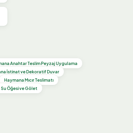
mana
Anahtar Teslim Peyzaj Uygulama
ana
İstinat ve Dekoratif Duvar
Haymana
Mıcır Teslimatı
a
Su Öğesi ve Gölet