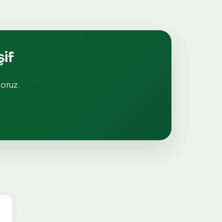
şif
yoruz.