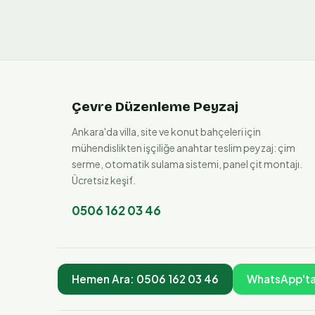
Çevre Düzenleme Peyzaj
Ankara'da villa, site ve konut bahçeleri için
mühendislikten işçiliğe anahtar teslim peyzaj: çim
serme, otomatik sulama sistemi, panel çit montajı.
Ücretsiz keşif.
0506 162 03 46
Hemen Ara:
0506 162 03 46
WhatsApp'ta