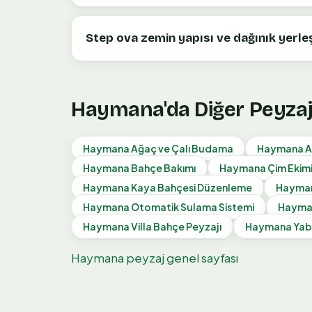
Step ova zemin yapısı ve dağınık yerleş
Haymana
'da Diğer Peyza
Haymana
Ağaç ve Çalı Budama
Haymana
A
Haymana
Bahçe Bakımı
Haymana
Çim Ekim
Haymana
Kaya Bahçesi Düzenleme
Hayma
Haymana
Otomatik Sulama Sistemi
Hayma
Haymana
Villa Bahçe Peyzajı
Haymana
Yab
Haymana
peyzaj genel sayfası