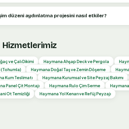
im düzeni aydınlatma projesini nasıl etkiler?
j Hizmetlerimiz
ğaç ve Çalı Dikimi
Haymana
Ahşap Deck ve Pergola
Hay
i (Tohumla)
Haymana
Doğal Taş ve Zemin Döşeme
Haym
na
Kum Teslimatı
Haymana
Kurumsal ve Site Peyzaj Bakımı
na
Panel Çit Montajı
Haymana
Rulo Çim Serme
Hayman
ani Ot Temizliği
Haymana
Yol Kenarı ve Refüj Peyzajı