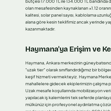
bütçesi 17.000 TL ile 134.000 TL bandında d
olan mesafesinden kaynaklanan ×1.12 oranındak
kalitesi, solar panel sayısı, kablolama uzunlu
alana göre kesin teklifimiz ancak yerinde ya
kazanmaktadır.
Haymana'ya Erişim ve Keş
Haymana, Ankara merkezinin güneybatısında 
"uzak tier" olarak sınıflandırdığımız bir bö
keşif hizmeti vermekteyiz. Haymana Merkez,
mahallelere gidecek ekiplerimizin çalışma p
Uzak mesafe koşullarında mobilizasyon verim
yapılacak iş kalemlerini tek seferde planla
mülkünüz için profesyonel aydınlatma çözüml