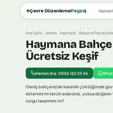
Çevre Düzenleme
Peyzaj
Hizmetl
Ana Sayfa
Ankara
Haymana
Bahçe ve Peyzaj Ayd
Haymana Bahçe v
Ücretsiz Keşif
Hemen Ara: 0506 162 03 46
What
Geniş bahçenizde karanlık çöktüğünde güven
sistemini mi tercih edersiniz, yoksa doğanın 
vurgu tasarımını mı?