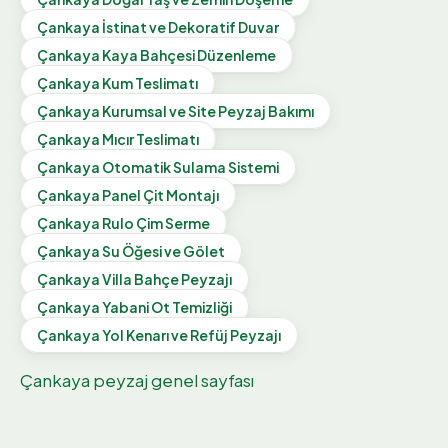
Çankaya
İstinat ve Dekoratif Duvar
Çankaya
Kaya Bahçesi Düzenleme
Çankaya
Kum Teslimatı
Çankaya
Kurumsal ve Site Peyzaj Bakımı
Çankaya
Mıcır Teslimatı
Çankaya
Otomatik Sulama Sistemi
Çankaya
Panel Çit Montajı
Çankaya
Rulo Çim Serme
Çankaya
Su Öğesi ve Gölet
Çankaya
Villa Bahçe Peyzajı
Çankaya
Yabani Ot Temizliği
Çankaya
Yol Kenarı ve Refüj Peyzajı
Çankaya
peyzaj genel sayfası