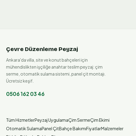
Çevre Düzenleme Peyzaj
Ankara'da villa, site ve konut bahçeleri için
mühendislikten işçiliğe anahtar teslim peyzaj: çim
serme, otomatik sulama sistemi, panel çit montajı.
Ücretsiz keşif.
0506 162 03 46
Tüm Hizmetler
Peyzaj Uygulama
Çim Serme
Çim Ekimi
Otomatik Sulama
Panel Çit
Bahçe Bakımı
Fiyatlar
Malzemeler