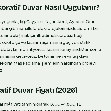
koratif Duvar Nasıl Uygulanır?
in yoğunlaştığı Çayyolu, Yaşamkent, Ayrancı, Oran,
bar gibi mahallelerdeki projelerimizde sistemli bir
zenine ulaşmak için ilk adımda ücretsiz keşif
 özel ölçü ve tasarım aşamasına geçiyor, statik
detaylarını planlıyoruz. Tasarım onaylandıktan sonra
amasına geçiyoruz. Betonarme veya taş duvar
ekoratif taş kaplama işlemlerinin ardından projeyi
z.
tif Duvar Fiyatı (2026)
var m² fiyatı tahmini olarak 1.800-4.800 TL
esine özel x1.2 çarpanı ile hesaplanmasıyla elde edilir.