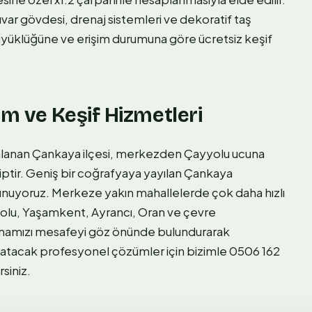
var gövdesi, drenaj sistemleri ve dekoratif taş
büyüklüğüne ve erişim durumuna göre ücretsiz keşif
m ve Keşif Hizmetleri
mlanan Çankaya ilçesi, merkezden Çayyolu ucuna
hiptir. Geniş bir coğrafyaya yayılan Çankaya
 sunuyoruz. Merkeze yakın mahallelerde çok daha hızlı
olu, Yaşamkent, Ayrancı, Oran ve çevre
lamamızı mesafeyi göz önünde bulundurarak
katacak profesyonel çözümler için bizimle 0506 162
siniz.