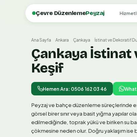
Çevre Düzenleme
Peyzaj
Hizmetl
Ana Sayfa
Ankara
Çankaya
İstinat ve Dekoratif D
Çankaya İstinat 
Keşif
Hemen Ara: 0506 162 03 46
What
Peyzaj ve bahçe düzenleme süreçlerinde en sı
görsel birer sınır veya basit yığma yapılar ol
edilmediğinde, toprak yükü ve biriken su b
çökmesine neden olur. Doğru yaklaşım ise bö