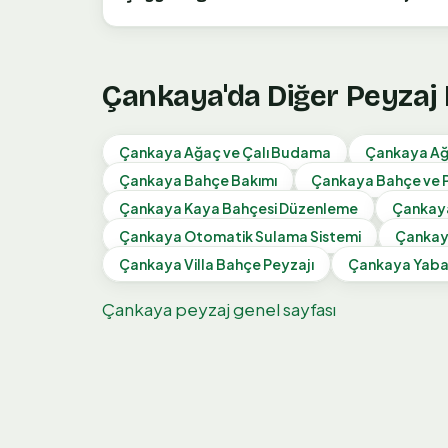
Çankaya
'da Diğer Peyzaj
Çankaya
Ağaç ve Çalı Budama
Çankaya
Ağ
Çankaya
Bahçe Bakımı
Çankaya
Bahçe ve 
Çankaya
Kaya Bahçesi Düzenleme
Çankay
Çankaya
Otomatik Sulama Sistemi
Çanka
Çankaya
Villa Bahçe Peyzajı
Çankaya
Yaban
Çankaya
peyzaj genel sayfası