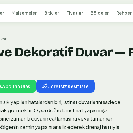
er
Malzemeler
Bitkiler
Fiyatlar
Bölgeler
Rehber
uvar
ve Dekoratif Duvar — F
sApp'tan Ulas
Ucretsiz Kesif Iste
k yapılan hatalardan biri, istinat duvarlarını sadece
arak görmektir. Oysa doğru bir istinat yapısı inşa
asıncı zamanla duvarın çatlamasına veya tamamen
lgenin zemin yapısını analiz ederek drenaj hattıyla