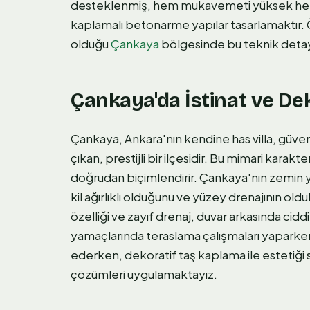
desteklenmiş, hem mukavemeti yüksek hem 
kaplamalı betonarme yapılar tasarlamaktır. Öz
olduğu
Çankaya
bölgesinde bu teknik detay
Çankaya'da İstinat ve De
Çankaya, Ankara'nın kendine has villa, güvenl
çıkan, prestijli bir ilçesidir. Bu mimari karak
doğrudan biçimlendirir. Çankaya'nın zemin y
kil ağırlıklı olduğunu ve yüzey drenajının old
özelliği ve zayıf drenaj, duvar arkasında cidd
yamaçlarında teraslama çalışmaları yaparken y
ederken, dekoratif taş kaplama ile estetiği
çözümleri uygulamaktayız.