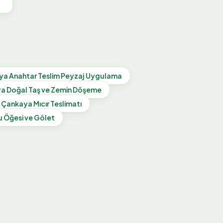
ya
Anahtar Teslim Peyzaj Uygulama
ya
Doğal Taş ve Zemin Döşeme
Çankaya
Mıcır Teslimatı
u Öğesi ve Gölet