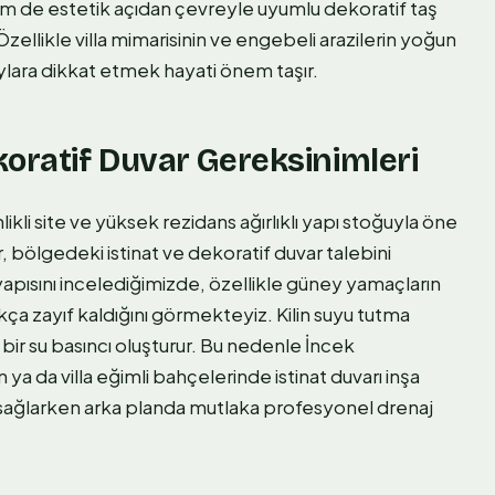
de estetik açıdan çevreyle uyumlu dekoratif taş
ellikle villa mimarisinin ve engebeli arazilerin yoğun
lara dikkat etmek hayati önem taşır.
koratif Duvar Gereksinimleri
ikli site ve yüksek rezidans ağırlıklı yapı stoğuyla öne
ter, bölgedeki istinat ve dekoratif duvar talebini
apısını incelediğimizde, özellikle güney yamaçların
ukça zayıf kaldığını görmekteyiz. Kilin suyu tutma
i bir su basıncı oluşturur. Bu nedenle İncek
a da villa eğimli bahçelerinde istinat duvarı inşa
 sağlarken arka planda mutlaka profesyonel drenaj