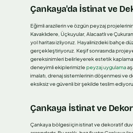
Çankaya'da İstinat ve De
Eğimli arazilerin ve özgün peyzaj projelerin
Kavaklıdere, Üçkuyular, Alacaatlı ve Çukuram
yol haritası izliyoruz. Hayalinizdeki bahçe dü
gerçekleştiriyoruz. Keşif sonrasında projeye
gereksinimleri belirleyerek estetik kaplama 
deneyimli ekiplerimizle
peyzaj uygulama
aş
imalatı, drenaj sistemlerinin döşenmesi ve d
eksiksiz ve güvenli bir şekilde teslim ediyoru
Çankaya İstinat ve Dekora
Çankaya bölgesi için istinat ve dekoratif du
arasındadır. Bu aralık, baz fiyatın Çankaya ilç