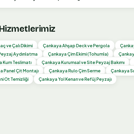
 Hizmetlerimiz
aç ve Çalı Dikimi
Çankaya
Ahşap Deck ve Pergola
Çanka
Peyzaj Aydınlatma
Çankaya
Çim Ekimi (Tohumla)
Çanka
a
Kum Teslimatı
Çankaya
Kurumsal ve Site Peyzaj Bakımı
ya
Panel Çit Montajı
Çankaya
Rulo Çim Serme
Çankaya
S
i Ot Temizliği
Çankaya
Yol Kenarı ve Refüj Peyzajı