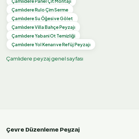
Çamlıdere
Panel Çit Montajı
Çamlıdere
Rulo Çim Serme
Çamlıdere
Su Öğesi ve Gölet
Çamlıdere
Villa Bahçe Peyzajı
Çamlıdere
Yabani Ot Temizliği
Çamlıdere
Yol Kenarı ve Refüj Peyzajı
Çamlıdere
peyzaj genel sayfası
Çevre Düzenleme Peyzaj