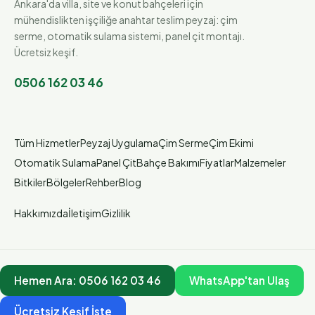
Ankara'da villa, site ve konut bahçeleri için
mühendislikten işçiliğe anahtar teslim peyzaj: çim
serme, otomatik sulama sistemi, panel çit montajı.
Ücretsiz keşif.
0506 162 03 46
Tüm Hizmetler
Peyzaj Uygulama
Çim Serme
Çim Ekimi
Otomatik Sulama
Panel Çit
Bahçe Bakımı
Fiyatlar
Malzemeler
Bitkiler
Bölgeler
Rehber
Blog
Hakkımızda
İletişim
Gizlilik
Hemen Ara:
0506 162 03 46
WhatsApp'tan Ulaş
Ücretsiz Keşif İste