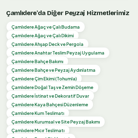
Çamlıdere
'da Diğer Peyzaj Hizmetlerimiz
Çamlıdere
Ağaç ve Çalı Budama
Çamlıdere
Ağaç ve Çalı Dikimi
Çamlıdere
Ahşap Deck ve Pergola
Çamlıdere
Anahtar Teslim Peyzaj Uygulama
Çamlıdere
Bahçe Bakımı
Çamlıdere
Bahçe ve Peyzaj Aydınlatma
Çamlıdere
Çim Ekimi (Tohumla)
Çamlıdere
Doğal Taş ve Zemin Döşeme
Çamlıdere
İstinat ve Dekoratif Duvar
Çamlıdere
Kaya Bahçesi Düzenleme
Çamlıdere
Kum Teslimatı
Çamlıdere
Kurumsal ve Site Peyzaj Bakımı
Çamlıdere
Mıcır Teslimatı