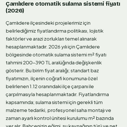
Çamlıdere otomatik sulama sistemi fiyatı
(2026)
Çamlıdere ilçesindeki projelerimiz için
belirlediğimiz fiyatlandırma politikası, lojistik
faktörler ve arazi zorlukları temel alınarak
hesaplanmaktadır. 2026 yılı için Çamlıdere
bölgesinde otomatik sulama sistemi m² fiyatı
tahmini 200-390 TL aralüğında değişkenlik
gösterir. Bu birim fiyat aralığı; standart baz
fiyatımızın, ilçenin coğrafi konumuna özel
belirlenen 1.12 oranındaki ilçe çarpanı ile
çarpılmasıyla hesaplanmaktadır. Fiyatlandırma
kapsamında; sulama sistemi için gerekli tüm
malzeme tedariki, profesyonel saha montajı ve
zaman ayarlı kontrol ünitesi kurulumu m² bazında
yer alır. Bahçenizin eğimi, su kaynağının türü ve net