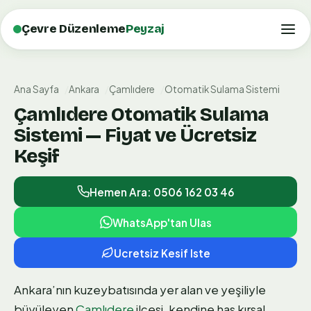
Çevre Düzenleme
Peyzaj
Ana Sayfa
Ankara
Çamlıdere
Otomatik Sulama Sistemi
Çamlıdere Otomatik Sulama
Sistemi — Fiyat ve Ücretsiz
Keşif
Hemen Ara: 0506 162 03 46
WhatsApp'tan Ulas
Ucretsiz Kesif Iste
Ankara’nın kuzeybatısında yer alan ve yeşiliyle
büyüleyen
Çamlıdere
ilçesi, kendine has kırsal