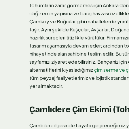
tohumların zarar görmemesi için Ankara don t
dağ zemin yapısına ve baraj havzası özellik
Çamköy ve Buğralar gibi mahallelerde yürütt
taşır. Aynı şekilde Kuşçular, Avşarlar, Doğ
hazırlık süreçleri titizlikle yürütülür. Firmamı
tasarım aşamasıyla devam eder; ardından topr
nihayetinde alan sahibine teslim edilir. Bu sü
sayfamızı ziyaret edebilirsiniz. Bahçeniz i
alternatiflerini kıyasladığımız
çim serme ve ç
tüm peyzaj faaliyetlerimiz ve lojistik standa
yer almaktadır.
Çamlıdere Çim Ekimi (Toh
Çamlıdere ilçesinde hayata geçireceğimiz yeş