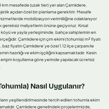
 km mesafede (uzak tier) yer alan Çamlıdere,
istik açıdan özel bir planlama gerektirir. Mesafe
hizmetlerde mobilizasyon verimliliğine odaklanıyor
k gereksiz maliyetlerin önüne geçiyoruz. Kırsal
 köyü ve yayla yerleşiminde, bahçe sahiplerinin en
rçeğidir. Çamlıdere için çim ekimi (tohumla) m² fiyatı
, baz fiyatın Çamlıdere'ye özel 1.12 ilçe çarpanı ile
n hazırlığı ve ekim işçiliğini kapsamaktadır. Kesin
i erişim koşullarına göre yerinde yapılacak ücretsiz
.
Tohumla) Nasıl Uygulanır?
nların yeşillendirilmesinde tercih edilen tohumla ekim
lamalıdır. Çamlıdere genelindeki projelerimizde,