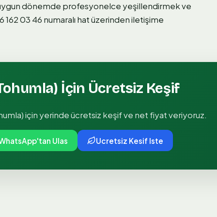
en uygun dönemde profesyonelce yeşillendirmek ve
 162 03 46 numaralı hat üzerinden iletişime
(Tohumla)
İçin Ücretsiz Keşif
ohumla)
için yerinde ücretsiz keşif ve net fiyat veriyoruz.
WhatsApp'tan Ulas
Ucretsiz Kesif Iste