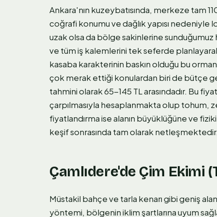
Ankara'nın kuzeybatısında, merkeze tam 110
coğrafi konumu ve dağlık yapısı nedeniyle loj
uzak olsa da bölge sakinlerine sunduğumuz 
ve tüm iş kalemlerini tek seferde planlayara
kasaba karakterinin baskın olduğu bu orman
çok merak ettiği konulardan biri de bütçe ge
tahmini olarak 65-145 TL arasındadır. Bu fiyat
çarpılmasıyla hesaplanmakta olup tohum, zemi
fiyatlandırma ise alanın büyüklüğüne ve fizik
keşif sonrasında tam olarak netleşmektedir
Çamlıdere'de Çim Ekimi (
Müstakil bahçe ve tarla kenarı gibi geniş ala
yöntemi, bölgenin iklim şartlarına uyum sağ