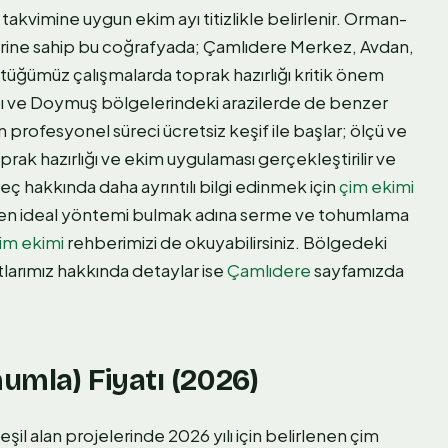
akvimine uygun ekim ayı titizlikle belirlenir. Orman-
lerine sahip bu coğrafyada; Çamlıdere Merkez, Avdan,
üğümüz çalışmalarda toprak hazırlığı kritik önem
ancı ve Doymuş bölgelerindeki arazilerde de benzer
zın profesyonel süreci ücretsiz keşif ile başlar; ölçü ve
ak hazırlığı ve ekim uygulaması gerçekleştirilir ve
reç hakkında daha ayrıntılı bilgi edinmek için
çim ekimi
çin en ideal yöntemi bulmak adına serme ve tohumlama
im ekimi
rehberimizi de okuyabilirsiniz. Bölgedeki
rtlarımız hakkında detaylar ise
Çamlıdere
sayfamızda
umla) Fiyatı (2026)
il alan projelerinde 2026 yılı için belirlenen çim