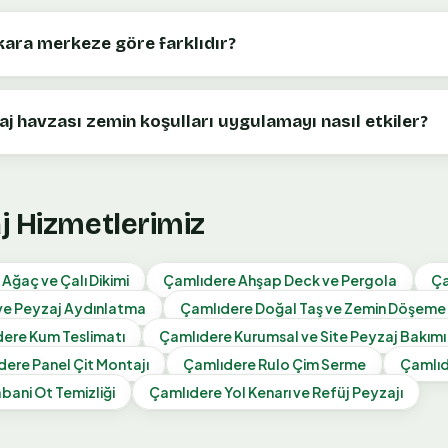
kara merkeze göre farklıdır?
j havzası zemin koşulları uygulamayı nasıl etkiler?
aj Hizmetlerimiz
Ağaç ve Çalı Dikimi
Çamlıdere
Ahşap Deck ve Pergola
Ça
ve Peyzaj Aydınlatma
Çamlıdere
Doğal Taş ve Zemin Döşeme
dere
Kum Teslimatı
Çamlıdere
Kurumsal ve Site Peyzaj Bakımı
dere
Panel Çit Montajı
Çamlıdere
Rulo Çim Serme
Çamlı
bani Ot Temizliği
Çamlıdere
Yol Kenarı ve Refüj Peyzajı