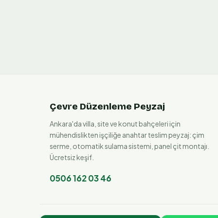
Çevre Düzenleme Peyzaj
Ankara'da villa, site ve konut bahçeleri için
mühendislikten işçiliğe anahtar teslim peyzaj: çim
serme, otomatik sulama sistemi, panel çit montajı.
Ücretsiz keşif.
0506 162 03 46