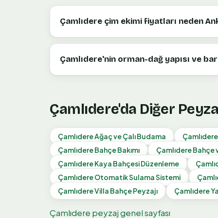
Çamlıdere çim ekimi fiyatları neden An
Çamlıdere'nin orman-dağ yapısı ve bara
Çamlıdere
'da Diğer Peyz
Çamlıdere
Ağaç ve Çalı Budama
Çamlıdere
Çamlıdere
Bahçe Bakımı
Çamlıdere
Bahçe 
Çamlıdere
Kaya Bahçesi Düzenleme
Çamlı
Çamlıdere
Otomatik Sulama Sistemi
Çamlı
Çamlıdere
Villa Bahçe Peyzajı
Çamlıdere
Ya
Çamlıdere
peyzaj genel sayfası