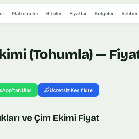
er
Malzemeler
Bitkiler
Fiyatlar
Bölgeler
Rehber
imi (Tohumla) — Fiyat
sApp'tan Ulas
Ucretsiz Kesif Iste
kları ve Çim Ekimi Fiyat