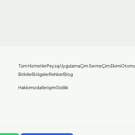
Tüm Hizmetler
Peyzaj Uygulama
Çim Serme
Çim Ekimi
Otoma
Bitkiler
Bölgeler
Rehber
Blog
Hakkımızda
İletişim
Gizlilik