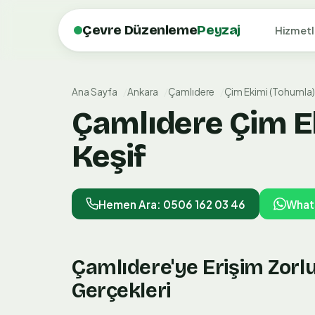
Çevre Düzenleme
Peyzaj
Hizmetl
Ana Sayfa
Ankara
Çamlıdere
Çim Ekimi (Tohumla)
Çamlıdere Çim Ek
Keşif
Hemen Ara: 0506 162 03 46
What
Çamlıdere'ye Erişim Zorlu
Gerçekleri