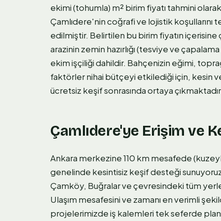
ekimi (tohumla) m² birim fiyatı tahmini olarak 
Çamlıdere'nin coğrafi ve lojistik koşullarını 
edilmiştir. Belirtilen bu birim fiyatın içeri
arazinin zemin hazırlığı (tesviye ve çapalam
ekim işçiliği dahildir. Bahçenizin eğimi, toprağ
faktörler nihai bütçeyi etkilediği için, kesin
ücretsiz keşif sonrasında ortaya çıkmaktadır
Çamlıdere'ye Erişim ve Ke
Ankara merkezine 110 km mesafede (kuzeyb
genelinde kesintisiz keşif desteği sunuyor
Çamköy, Buğralar ve çevresindeki tüm yerle
Ulaşım mesafesini ve zamanı en verimli şek
projelerimizde iş kalemleri tek seferde planl