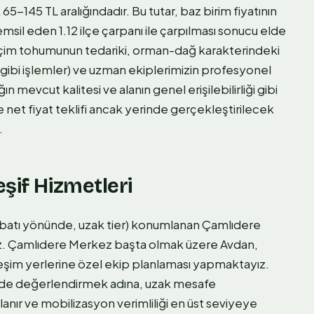
65-145 TL aralığındadır. Bu tutar, baz birim fiyatının
temsil eden 1.12 ilçe çarpanı ile çarpılması sonucu elde
sine çim tohumunun tedariki, orman-dağ karakterindeki
a gibi işlemler) ve uzman ekiplerimizin profesyonel
ın mevcut kalitesi ve alanın genel erişilebilirliği gibi
 ve net fiyat teklifi ancak yerinde gerçekleştirilecek
.
şif Hizmetleri
atı yönünde, uzak tier) konumlanan Çamlıdere
uz. Çamlıdere Merkez başta olmak üzere Avdan,
şim yerlerine özel ekip planlaması yapmaktayız.
ilde değerlendirmek adına, uzak mesafe
anır ve mobilizasyon verimliliği en üst seviyeye