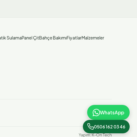
tik Sulama
Panel Çit
Bahçe Bakımı
Fiyatlar
Malzemeler
WhatsApp
0506 162 03 46
Yapım:
K-On Tech