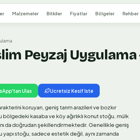
er
Malzemeler
Bitkiler
Fiyatlar
Bölgeler
Rehber
gulama
slim Peyzaj Uygulama 
sApp'tan Ulas
Ucretsiz Kesif Iste
rakterini koruyan, geniş tarım arazileri ve bozkır
 Bu bölgedeki kasaba ve köy ağırlıklı konut stoğu, mülk
ını da doğrudan şekillendirmektedir. Genellikle geniş
u yapı stoğu, sadece estetik değil, aynı zamanda