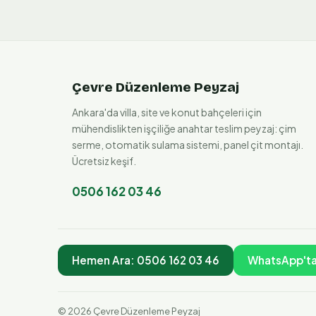
Çevre Düzenleme Peyzaj
Ankara'da villa, site ve konut bahçeleri için
mühendislikten işçiliğe anahtar teslim peyzaj: çim
serme, otomatik sulama sistemi, panel çit montajı.
Ücretsiz keşif.
0506 162 03 46
Hemen Ara:
0506 162 03 46
WhatsApp'ta
©
2026
Çevre Düzenleme Peyzaj