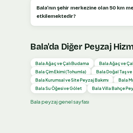
Bala’nın şehir merkezine olan 50 km me
etkilemektedir?
Bala
'da Diğer Peyzaj Hiz
Bala
Ağaç ve Çalı Budama
Bala
Ağaç ve Çal
Bala
Çim Ekimi (Tohumla)
Bala
Doğal Taş v
Bala
Kurumsal ve Site Peyzaj Bakımı
Bala
Mı
Bala
Su Öğesi ve Gölet
Bala
Villa Bahçe Pey
Bala
peyzaj genel sayfası