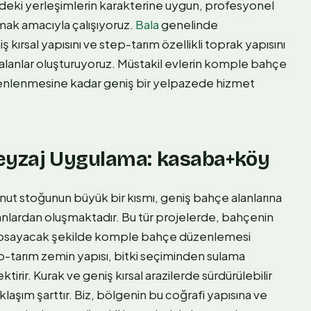
gedeki yerleşimlerin karakterine uygun, profesyonel
lmak amacıyla çalışıyoruz.
Bala
genelinde
 kırsal yapısını ve step-tarım özellikli toprak yapısını
alanlar oluşturuyoruz. Müstakil evlerin komple bahçe
zenlenmesine kadar geniş bir yelpazede hizmet
Peyzaj Uygulama: kasaba+köy
nut stoğunun büyük bir kısmı, geniş bahçe alanlarına
anlardan oluşmaktadır. Bu tür projelerde, bahçenin
 kapsayacak şekilde komple bahçe düzenlemesi
ep-tarım zemin yapısı, bitki seçiminden sulama
irir. Kurak ve geniş kırsal arazilerde sürdürülebilir
laşım şarttır. Biz, bölgenin bu coğrafi yapısına ve