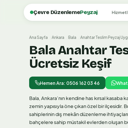
Çevre Düzenleme
Peyzaj
Hizmetl
Ana Sayfa
Ankara
Bala
Anahtar Teslim Peyzaj Uy
Bala Anahtar Te
Ücretsiz Keşif
Hemen Ara: 0506 162 03 46
What
Bala, Ankara’nın kendine has kırsal kasaba ka
zemin yapısıyla öne çıkan özel bir ilçesidir.
sahiplerinin dış mekân düzenleme ihtiyaçlar
bahçelere sahip müstakil evlerden oluşan b