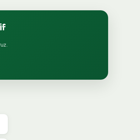
if
ruz.