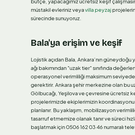
bütçe, yapacağımız ücretsiz keşif çalışmas
müstakil evleriniz veya
villa peyzaj
projelerin
sürecinde sunuyoruz.
Bala'ya erişim ve keşif
Lojistik açıdan Bala, Ankara’nın güneydoğu
ağı bakımından "uzak tier" sınıfında değerle
operasyonel verimliliği maksimum seviyede
gerektirir. Ankara şehir merkezine olan bu
Gölbucağı, Yeşilova ve çevresine ücretsiz 
projelerimizde ekiplerimizin koordinasyonu
planlanır. Bu yaklaşım, mobilizasyon verim
tasarruf etmemize olanak tanır ve süreci hızl
başlatmak için 0506 162 03 46 numaralı telef