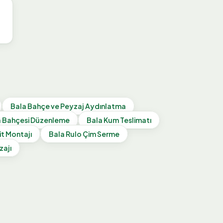
Bala
Bahçe ve Peyzaj Aydınlatma
 Bahçesi Düzenleme
Bala
Kum Teslimatı
it Montajı
Bala
Rulo Çim Serme
zajı