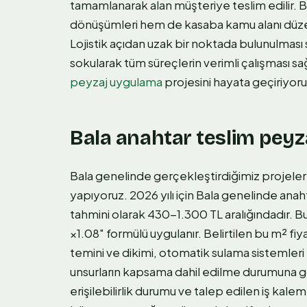
tamamlanarak alan müşteriye teslim edilir.
dönüşümleri hem de kasaba kamu alanı düzenl
Lojistik açıdan uzak bir noktada bulunulmas
sokularak tüm süreçlerin verimli çalışması sağ
peyzaj uygulama
projesini hayata geçiriyoru
Bala anahtar teslim peyz
Bala genelinde gerçekleştirdiğimiz projeler 
yapıyoruz. 2026 yılı için Bala genelinde ana
tahmini olarak 430-1.300 TL aralığındadır. Bu
×1.08" formülü uygulanır. Belirtilen bu m² fiyat
temini ve dikimi, otomatik sulama sistemler
unsurların kapsama dahil edilme durumuna gö
erişilebilirlik durumu ve talep edilen iş kale