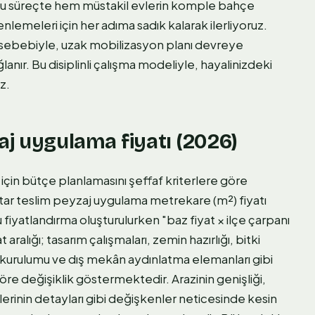
 Bu süreçte hem müstakil evlerin komple bahçe
emeleri için her adıma sadık kalarak ilerliyoruz.
ı sebebiyle, uzak mobilizasyon planı devreye
lanır. Bu disiplinli çalışma modeliyle, hayalinizdeki
z.
aj uygulama fiyatı (2026)
için bütçe planlamasını şeffaf kriterlere göre
htar teslim peyzaj uygulama metrekare (m²) fiyatı
 fiyatlandırma oluşturulurken "baz fiyat × ilçe çarpanı
 aralığı; tasarım çalışmaları, zemin hazırlığı, bitki
i kurulumu ve dış mekân aydınlatma elemanları gibi
re değişiklik göstermektedir. Arazinin genişliği,
mlerinin detayları gibi değişkenler neticesinde kesin