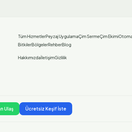
Tüm Hizmetler
Peyzaj Uygulama
Çim Serme
Çim Ekimi
Otoma
Bitkiler
Bölgeler
Rehber
Blog
Hakkımızda
İletişim
Gizlilik
n Ulaş
Ücretsiz Keşif İste