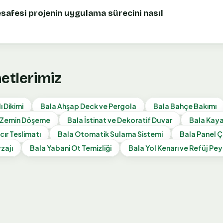
safesi projenin uygulama sürecini nasıl
metlerimiz
ı Dikimi
Bala
Ahşap Deck ve Pergola
Bala
Bahçe Bakımı
e Zemin Döşeme
Bala
İstinat ve Dekoratif Duvar
Bala
Kaya
cır Teslimatı
Bala
Otomatik Sulama Sistemi
Bala
Panel Ç
zajı
Bala
Yabani Ot Temizliği
Bala
Yol Kenarı ve Refüj Pey