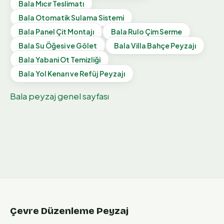
Bala
Mıcır Teslimatı
Bala
Otomatik Sulama Sistemi
Bala
Panel Çit Montajı
Bala
Rulo Çim Serme
Bala
Su Öğesi ve Gölet
Bala
Villa Bahçe Peyzajı
Bala
Yabani Ot Temizliği
Bala
Yol Kenarı ve Refüj Peyzajı
Bala
peyzaj genel sayfası
Çevre Düzenleme Peyzaj