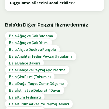
uygulama sürecini nasıl etkiler?
Bala
'da Diğer Peyzaj Hizmetlerimiz
Bala
Ağaç ve Çalı Budama
Bala
Ağaç ve Çalı Dikimi
Bala
Ahşap Deck ve Pergola
Bala
Anahtar Teslim Peyzaj Uygulama
Bala
Bahçe Bakımı
Bala
Bahçe ve Peyzaj Aydınlatma
Bala
Çim Ekimi (Tohumla)
Bala
Doğal Taş ve Zemin Döşeme
Bala
İstinat ve Dekoratif Duvar
Bala
Kum Teslimatı
Bala
Kurumsal ve Site Peyzaj Bakımı