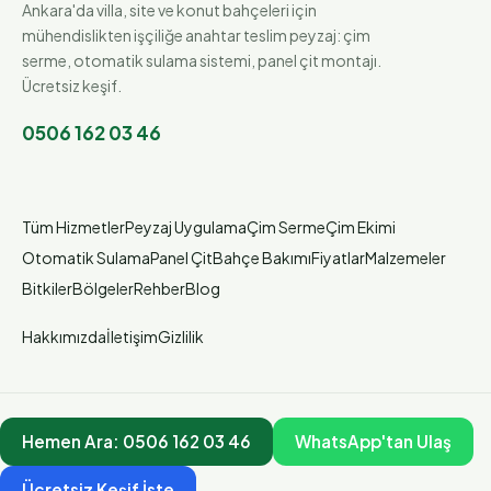
Ankara'da villa, site ve konut bahçeleri için
mühendislikten işçiliğe anahtar teslim peyzaj: çim
serme, otomatik sulama sistemi, panel çit montajı.
Ücretsiz keşif.
0506 162 03 46
Tüm Hizmetler
Peyzaj Uygulama
Çim Serme
Çim Ekimi
Otomatik Sulama
Panel Çit
Bahçe Bakımı
Fiyatlar
Malzemeler
Bitkiler
Bölgeler
Rehber
Blog
Hakkımızda
İletişim
Gizlilik
Hemen Ara:
0506 162 03 46
WhatsApp'tan Ulaş
Ücretsiz Keşif İste