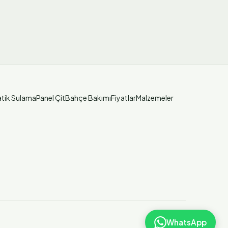
tik Sulama
Panel Çit
Bahçe Bakımı
Fiyatlar
Malzemeler
WhatsApp