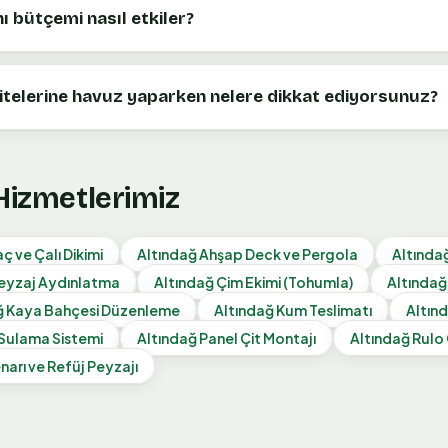
nı bütçemi nasıl etkiler?
itelerine havuz yaparken nelere dikkat ediyorsunuz?
 Hizmetlerimiz
ç ve Çalı Dikimi
Altındağ
Ahşap Deck ve Pergola
Altında
eyzaj Aydınlatma
Altındağ
Çim Ekimi (Tohumla)
Altındağ
ğ
Kaya Bahçesi Düzenleme
Altındağ
Kum Teslimatı
Altın
Sulama Sistemi
Altındağ
Panel Çit Montajı
Altındağ
Rulo
narı ve Refüj Peyzajı