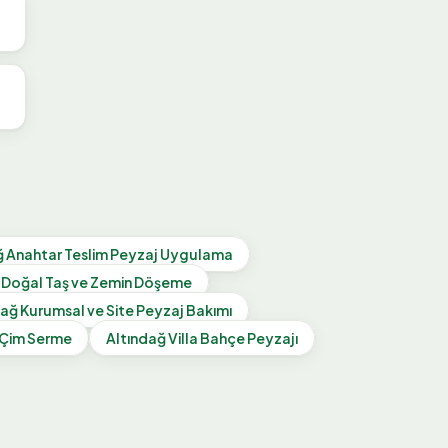
ğ
Anahtar Teslim Peyzaj Uygulama
Doğal Taş ve Zemin Döşeme
dağ
Kurumsal ve Site Peyzaj Bakımı
 Çim Serme
Altındağ
Villa Bahçe Peyzajı