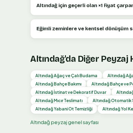
Altındağ için geçerli olan ×1 fiyat çarpa
Eğimli zeminlere ve kentsel dönüşüm s
Altındağ
'da Diğer Peyzaj
Altındağ
Ağaç ve Çalı Budama
Altındağ
Ağa
Altındağ
Bahçe Bakımı
Altındağ
Bahçe ve P
Altındağ
İstinat ve Dekoratif Duvar
Altında
Altındağ
Mıcır Teslimatı
Altındağ
Otomatik 
Altındağ
Yabani Ot Temizliği
Altındağ
Yol Ke
Altındağ
peyzaj genel sayfası