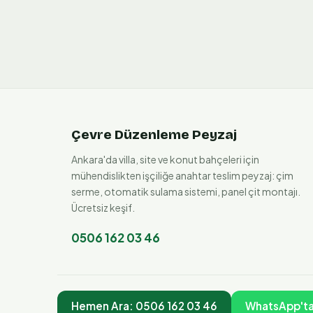
Çevre Düzenleme Peyzaj
Ankara'da villa, site ve konut bahçeleri için
mühendislikten işçiliğe anahtar teslim peyzaj: çim
serme, otomatik sulama sistemi, panel çit montajı.
Ücretsiz keşif.
0506 162 03 46
Hemen Ara:
0506 162 03 46
WhatsApp'ta