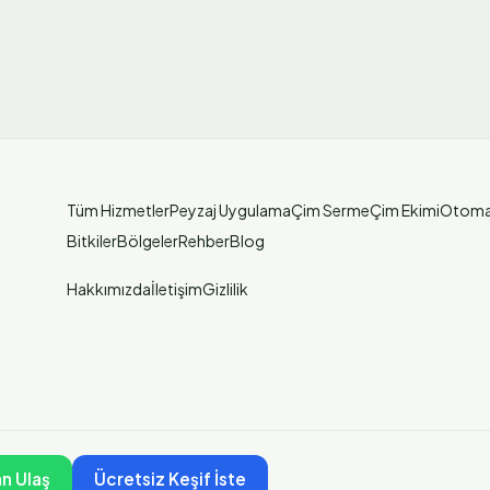
Tüm Hizmetler
Peyzaj Uygulama
Çim Serme
Çim Ekimi
Otoma
Bitkiler
Bölgeler
Rehber
Blog
Hakkımızda
İletişim
Gizlilik
n Ulaş
Ücretsiz Keşif İste