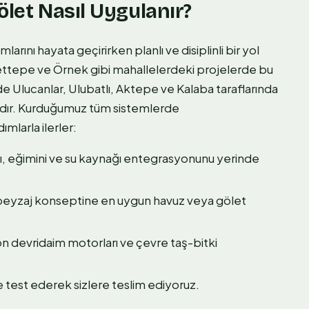
ölet Nasıl Uygulanır?
arını hayata geçirirken planlı ve disiplinli bir yol
cettepe ve Örnek gibi mahallelerdeki projelerde bu
e Ulucanlar, Ulubatlı, Aktepe ve Kalaba taraflarında
ındır. Kurduğumuz tüm sistemlerde
ımlarla ilerler:
ı, eğimini ve su kaynağı entegrasyonunu yerinde
k peyzaj konseptine en uygun havuz veya gölet
yon devridaim motorları ve çevre taş-bitki
 test ederek sizlere teslim ediyoruz.