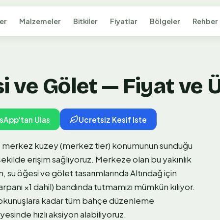
er
Malzemeler
Bitkiler
Fiyatlar
Bölgeler
Rehber
 ve Gölet — Fiyat ve Ü
sApp'tan Ulas
Ucretsiz Kesif Iste
e, merkez kuzey (merkez tier) konumunun sunduğu
r şekilde erişim sağlıyoruz. Merkeze olan bu yakınlık
, su öğesi ve gölet tasarımlarında Altındağ için
rpanı ×1 dahil) bandında tutmamızı mümkün kılıyor.
dokunuşlara kadar tüm bahçe düzenleme
yesinde hızlı aksiyon alabiliyoruz.