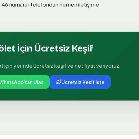
3 46 numaralı telefondan hemen iletişime
ölet
İçin Ücretsiz Keşif
et
için yerinde ücretsiz keşif ve net fiyat veriyoruz.
WhatsApp'tan Ulas
Ucretsiz Kesif Iste