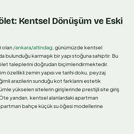
Gölet: Kentsel Dönüşüm ve Eski
i olan
/ankara/altindag
, günümüzde kentsel
ada bulunduğu karmaşık bir yapı stoğuna sahiptir. Bu
gölet taleplerini doğrudan biçimlendirmektedir.
 özellikli zemin yapısı ve tarihi doku, peyzaj
imli arazilerin sunduğu kot farklarını estetik
e yükselen sitelerin girişlerinde prestijli site giriş
 Öte yandan, kentsel alanlardaki apartman
 apartman bahçe küçük su öğesi modellerine