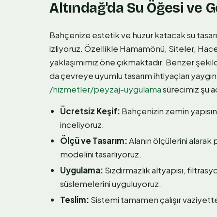
Altındağ'da Su Öğesi ve G
Bahçenize estetik ve huzur katacak su tasarıml
izliyoruz. Özellikle Hamamönü, Siteler, Ha
yaklaşımımız öne çıkmaktadır. Benzer şekild
da çevreye uyumlu tasarım ihtiyaçları yayg
/hizmetler/peyzaj-uygulama
sürecimiz şu ad
Ücretsiz Keşif:
Bahçenizin zemin yapısın
inceliyoruz.
Ölçü ve Tasarım:
Alanın ölçülerini alara
modelini tasarlıyoruz.
Uygulama:
Sızdırmazlık altyapısı, filtras
süslemelerini uyguluyoruz.
Teslim:
Sistemi tamamen çalışır vaziyette