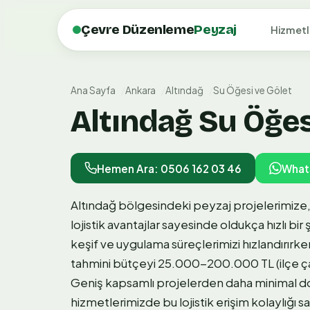
Çevre Düzenleme
Peyzaj
Hizmetl
Ana Sayfa
Ankara
Altındağ
Su Öğesi ve Gölet
Altındağ Su Öğesi
Hemen Ara: 0506 162 03 46
What
Altındağ bölgesindeki peyzaj projelerimiz
lojistik avantajlar sayesinde oldukça hızlı bi
keşif ve uygulama süreçlerimizi hızlandırırken
tahmini bütçeyi 25.000-200.000 TL (ilçe ça
Geniş kapsamlı projelerden daha minimal 
hizmetlerimizde bu lojistik erişim kolaylığı sa