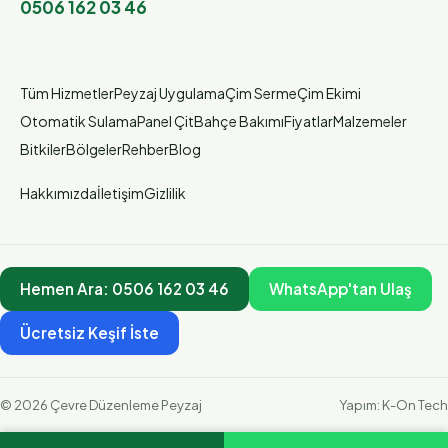
0506 162 03 46
Tüm Hizmetler
Peyzaj Uygulama
Çim Serme
Çim Ekimi
Otomatik Sulama
Panel Çit
Bahçe Bakımı
Fiyatlar
Malzemeler
Bitkiler
Bölgeler
Rehber
Blog
Hakkımızda
İletişim
Gizlilik
Hemen Ara:
0506 162 03 46
WhatsApp'tan Ulaş
Ücretsiz Keşif İste
©
2026
Çevre Düzenleme Peyzaj
Yapım:
K-On Tech