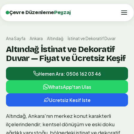
Çevre Düzenleme
Peyzaj
Ana Sayfa
Ankara
Altındağ
İstinat ve Dekoratif Duvar
Altındağ İstinat ve Dekoratif
Duvar — Fiyat ve Ücretsiz Keşif
Hemen Ara: 0506 162 03 46
WhatsApp'tan Ulas
Ucretsiz Kesif Iste
Altındağ, Ankara'nın merkez konut karakterli
ilçelerindendir; kentsel dönüşüm ve eski doku
ağırlıklı yapı stoğu, bölgedeki istinat ve dekoratif