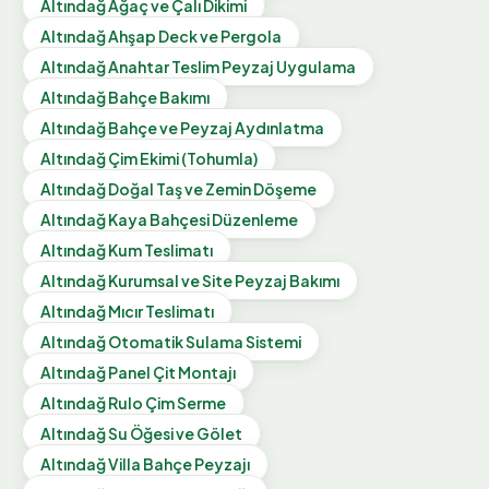
Altındağ
Ağaç ve Çalı Dikimi
Altındağ
Ahşap Deck ve Pergola
Altındağ
Anahtar Teslim Peyzaj Uygulama
Altındağ
Bahçe Bakımı
Altındağ
Bahçe ve Peyzaj Aydınlatma
Altındağ
Çim Ekimi (Tohumla)
Altındağ
Doğal Taş ve Zemin Döşeme
Altındağ
Kaya Bahçesi Düzenleme
Altındağ
Kum Teslimatı
Altındağ
Kurumsal ve Site Peyzaj Bakımı
Altındağ
Mıcır Teslimatı
Altındağ
Otomatik Sulama Sistemi
Altındağ
Panel Çit Montajı
Altındağ
Rulo Çim Serme
Altındağ
Su Öğesi ve Gölet
Altındağ
Villa Bahçe Peyzajı