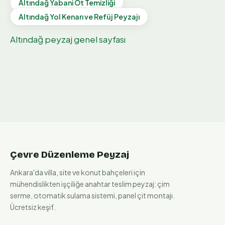
Altındağ
Yabani Ot Temizliği
Altındağ
Yol Kenarı ve Refüj Peyzajı
Altındağ
peyzaj genel sayfası
Çevre Düzenleme Peyzaj
Ankara'da villa, site ve konut bahçeleri için
mühendislikten işçiliğe anahtar teslim peyzaj: çim
serme, otomatik sulama sistemi, panel çit montajı.
Ücretsiz keşif.