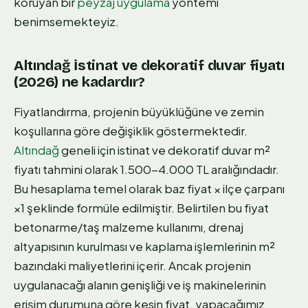
koruyan bir
peyzaj uygulama
yöntemi
benimsemekteyiz.
Altındağ i̇stinat ve dekoratif duvar fiyatı
(2026) ne kadardır?
Fiyatlandırma, projenin büyüklüğüne ve zemin
koşullarına göre değişiklik göstermektedir.
Altındağ
geneli için istinat ve dekoratif duvar m²
fiyatı tahmini olarak 1.500-4.000 TL aralığındadır.
Bu hesaplama temel olarak baz fiyat × ilçe çarpanı
×1 şeklinde formüle edilmiştir. Belirtilen bu fiyat
betonarme/taş malzeme kullanımı, drenaj
altyapısının kurulması ve kaplama işlemlerinin m²
bazındaki maliyetlerini içerir. Ancak projenin
uygulanacağı alanın genişliği ve iş makinelerinin
erişim durumuna göre kesin fiyat, yapacağımız