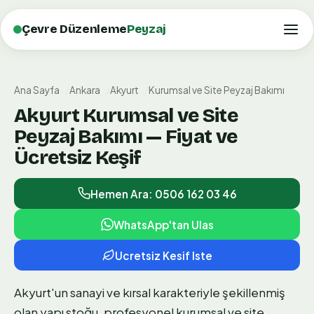
Çevre Düzenleme
Peyzaj
Ana Sayfa
Ankara
Akyurt
Kurumsal ve Site Peyzaj Bakımı
Akyurt Kurumsal ve Site
Peyzaj Bakımı — Fiyat ve
Ücretsiz Keşif
Hemen Ara: 0506 162 03 46
WhatsApp'tan Ulas
Ucretsiz Kesif Iste
Akyurt'un sanayi ve kırsal karakteriyle şekillenmiş
olan yapı stoğu, profesyonel kurumsal ve site