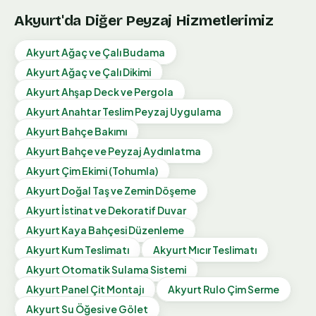
Akyurt
'da Diğer Peyzaj Hizmetlerimiz
Akyurt
Ağaç ve Çalı Budama
Akyurt
Ağaç ve Çalı Dikimi
Akyurt
Ahşap Deck ve Pergola
Akyurt
Anahtar Teslim Peyzaj Uygulama
Akyurt
Bahçe Bakımı
Akyurt
Bahçe ve Peyzaj Aydınlatma
Akyurt
Çim Ekimi (Tohumla)
Akyurt
Doğal Taş ve Zemin Döşeme
Akyurt
İstinat ve Dekoratif Duvar
Akyurt
Kaya Bahçesi Düzenleme
Akyurt
Kum Teslimatı
Akyurt
Mıcır Teslimatı
Akyurt
Otomatik Sulama Sistemi
Akyurt
Panel Çit Montajı
Akyurt
Rulo Çim Serme
Akyurt
Su Öğesi ve Gölet