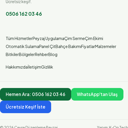
Ücretsiz keşif.
0506 162 03 46
Tüm Hizmetler
Peyzaj Uygulama
Çim Serme
Çim Ekimi
Otomatik Sulama
Panel Çit
Bahçe Bakımı
Fiyatlar
Malzemeler
Bitkiler
Bölgeler
Rehber
Blog
Hakkımızda
İletişim
Gizlilik
Hemen Ara:
0506 162 03 46
WhatsApp'tan Ulaş
Ücretsiz Keşif İste
©
2026
Çevre Düzenleme Peyzaj
Yapım:
K-On Tech