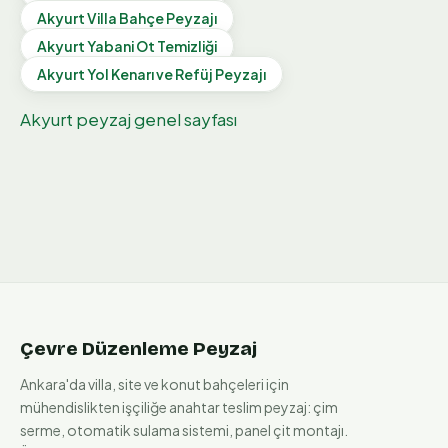
Akyurt
Villa Bahçe Peyzajı
Akyurt
Yabani Ot Temizliği
Akyurt
Yol Kenarı ve Refüj Peyzajı
Akyurt
peyzaj genel sayfası
Çevre Düzenleme Peyzaj
Ankara'da villa, site ve konut bahçeleri için
mühendislikten işçiliğe anahtar teslim peyzaj: çim
serme, otomatik sulama sistemi, panel çit montajı.