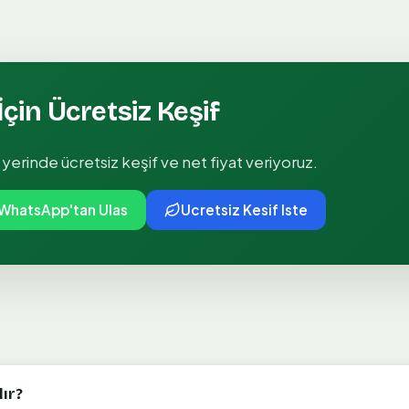
İçin Ücretsiz Keşif
 yerinde ücretsiz keşif ve net fiyat veriyoruz.
WhatsApp'tan Ulas
Ucretsiz Kesif Iste
ır?