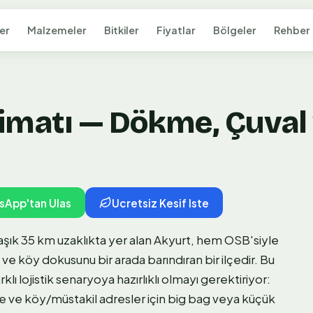
er
Malzemeler
Bitkiler
Fiyatlar
Bölgeler
Rehber
matı — Dökme, Çuval v
sApp'tan Ulas
Ucretsiz Kesif Iste
ık 35 km uzaklıkta yer alan Akyurt, hem OSB'siyle
ve köy dokusunu bir arada barındıran bir ilçedir. Bu
lı lojistik senaryoya hazırlıklı olmayı gerektiriyor:
e ve köy/müstakil adresler için big bag veya küçük