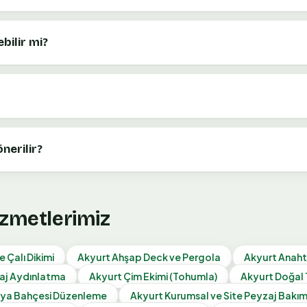
bilir mi?
nerilir?
izmetlerimiz
 Çalı Dikimi
Akyurt
Ahşap Deck ve Pergola
Akyurt
Anaht
aj Aydınlatma
Akyurt
Çim Ekimi (Tohumla)
Akyurt
Doğal 
ya Bahçesi Düzenleme
Akyurt
Kurumsal ve Site Peyzaj Bakım