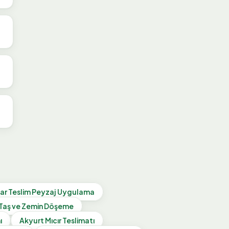
ar Teslim Peyzaj Uygulama
Taş ve Zemin Döşeme
ı
Akyurt
Mıcır Teslimatı