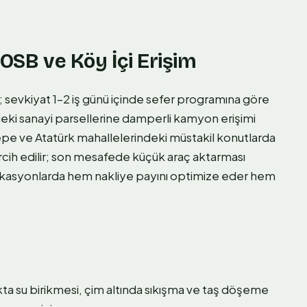
 OSB ve Köy İçi Erişim
 sevkiyat 1–2 iş günü içinde sefer programına göre
ndeki sanayi parsellerine damperli kamyon erişimi
ltepe ve Atatürk mahallelerindeki müstakil konutlarda
cih edilir; son mesafede küçük araç aktarması
k lokasyonlarda hem nakliye payını optimize eder hem
prakta su birikmesi, çim altında sıkışma ve taş döşeme