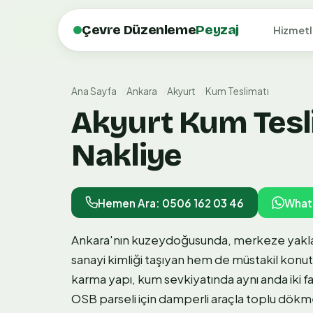
Çevre Düzenleme
Peyzaj
Hizmetl
Ana Sayfa
Ankara
Akyurt
Kum Teslimatı
Akyurt Kum Tesli
Nakliye
Hemen Ara: 0506 162 03 46
What
Ankara'nın kuzeydoğusunda, merkeze yaklaş
sanayi kimliği taşıyan hem de müstakil konut 
karma yapı, kum sevkiyatında aynı anda iki fark
OSB parseli için damperli araçla toplu dökm