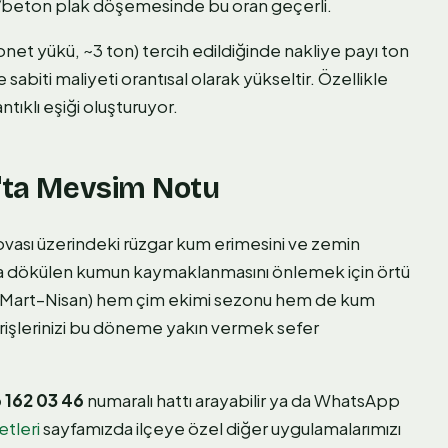
ş/beton plak döşemesinde bu oran geçerli.
 yükü, ~3 ton) tercih edildiğinde nakliye payı ton
sabiti maliyeti orantısal olarak yükseltir. Özellikle
tıklı eşiği oluşturuyor.
t'ta Mevsim Notu
vası üzerindeki rüzgar kum erimesini ve zemin
na dökülen kumun kaymaklanmasını önlemek için örtü
şı (Mart–Nisan) hem çim ekimi sezonu hem de kum
arişlerinizi bu döneme yakın vermek sefer
 162 03 46
numaralı hattı arayabilir ya da WhatsApp
tleri
sayfamızda ilçeye özel diğer uygulamalarımızı