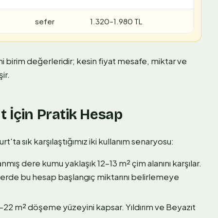
sefer
1.320–1.980 TL
ni birim değerleridir; kesin fiyat mesafe, miktar ve
ir.
t İçin Pratik Hesap
'ta sık karşılaştığımız iki kullanım senaryosu:
anmış dere kumu yaklaşık 12–13 m² çim alanını karşılar.
lerde bu hesap başlangıç miktarını belirlemeye
–22 m² döşeme yüzeyini kapsar. Yıldırım ve Beyazıt