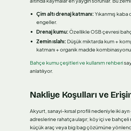
altında kaymalar en yaygın sorunlar. Bu zemin
Çim altı drenaj katmanı:
Yıkanmış kaba de
engeller.
Drenaj kumu:
Özellikle OSB çevresi bahçe
Zemin ıslahı:
Düşük miktarda kum + kompo
katmanı + organik madde kombinasyonu
Bahçe kumu çeşitleri ve kullanım rehberi
say
anlatılıyor.
Nakliye Koşulları ve Eriş
Akyurt, sanayi-kırsal profili nedeniyle iki a
adreslerine rahatça ulaşır; köy içi ve bahçeli
küçük araç veya big bag çözümüne yönlendiri