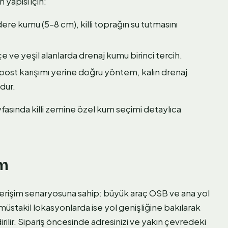
 yapısı için:
re kumu (5–8 cm), killi toprağın su tutmasını
 ve yeşil alanlarda drenaj kumu birinci tercih.
st karışımı yerine doğru yöntem, kalın drenaj
dur.
fasında killi zemine özel kum seçimi detaylıca
im
yrı erişim senaryosuna sahip: büyük araç OSB ve ana yol
 müstakil lokasyonlarda ise yol genişliğine bakılarak
lir. Sipariş öncesinde adresinizi ve yakın çevredeki