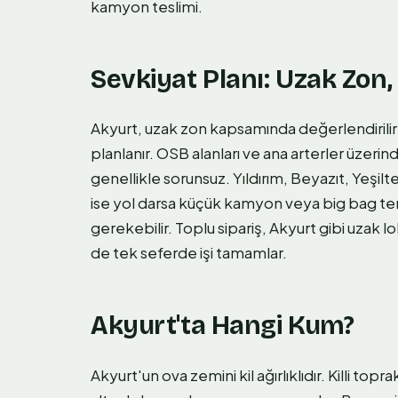
kamyon teslimi.
Sevkiyat Planı: Uzak Zon,
Akyurt, uzak zon kapsamında değerlendirilir;
planlanır. OSB alanları ve ana arterler üzeri
genellikle sorunsuz. Yıldırım, Beyazıt, Yeşi
ise yol darsa küçük kamyon veya big bag ter
gerekebilir. Toplu sipariş, Akyurt gibi uza
de tek seferde işi tamamlar.
Akyurt'ta Hangi Kum?
Akyurt'un ova zemini kil ağırlıklıdır. Killi to