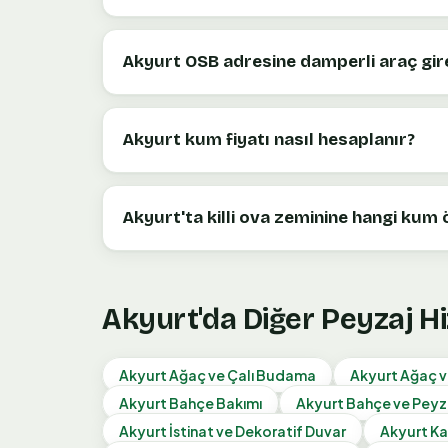
Akyurt OSB adresine damperli araç gire
Akyurt kum fiyatı nasıl hesaplanır?
Akyurt'ta killi ova zeminine hangi kum ö
Akyurt
'da Diğer Peyzaj H
Akyurt
Ağaç ve Çalı Budama
Akyurt
Ağaç ve
Akyurt
Bahçe Bakımı
Akyurt
Bahçe ve Peyz
Akyurt
İstinat ve Dekoratif Duvar
Akyurt
Ka