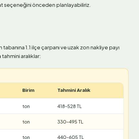
yat seçeneğini önceden planlayabiliriz.
n tabanına 1.1 ilçe çarpanı ve uzak zon nakliye payı
tahmini aralıklar:
Birim
Tahmini Aralık
ton
418–528 TL
ton
330–495 TL
ton
440–605 TL