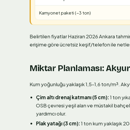
Kamyonet paketi (~3 ton)
Belirtilen fiyatlar Haziran 2026 Ankara tahmi
erişime göre ücretsiz keşif/telefon ile netleş
Miktar Planlaması: Akyur
Kum yoğunluğu yaklaşık 1,5–1,6 ton/m³. Akyurt
Çim altı drenaj katmanı (5 cm):
1 ton yık
OSB çevresi yeşil alan ve müstakil bahçe
yardımcı olur.
Plak yatağı (3 cm):
1 ton kum yaklaşık 20