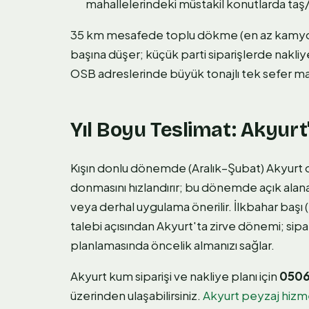
mahallelerindeki müstakil konutlarda ta
35 km mesafede toplu dökme (en az kamyonet
başına düşer; küçük parti siparişlerde nakliye 
OSB adreslerinde büyük tonajlı tek sefer man
Yıl Boyu Teslimat: Akyur
Kışın donlu dönemde (Aralık–Şubat) Akyurt o
donmasını hızlandırır; bu dönemde açık ala
veya derhal uygulama önerilir. İlkbahar ba
talebi açısından Akyurt'ta zirve dönemi; sip
planlamasında öncelik almanızı sağlar.
Akyurt kum siparişi ve nakliye planı için
0506
üzerinden ulaşabilirsiniz.
Akyurt peyzaj hizme