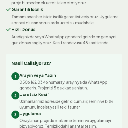
proje bitmeden ek ucret talep etmiyoruz.
Garantili Iscilik
Tamamlanan her is icin iscilik garantisi veriyoruz. Uygulama
sonrasi olusan sorunlarda ucretsiz mudahale.
Hizli Donus
Aradiginizda veya WhatsApp gonderdignizde en gec ayni
gun donus sagliyoruz. Kesif randevusu 48 saat icinde.
Nasil Calisiyoruz?
Arayin veya Yazin
1
0506 162 03 46 numarayi arayin ya da WhatsApp
gonderin. Projenizi 5 dakikada anlatin.
Ucretsiz Kesif
2
Uzmanlarimiz adreside gelir, olcum alir, zemin ve bitki
uyumunu inceler, yazili teklif sunar.
Uygulama
3
Onaylanan projede malzeme temini ve uygulamayi
biz yapiyoruz. Temizlik dahil anahtar teslim.