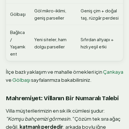
Göl mikro-iklimi,
Geniş çim + doğal
Gölbaşı
geniş parseller
taş, rüzgâr perdesi
Bağlıca
/
Yeni siteler, ham
Sıfırdan altyapı +
Yaşamk
dolgu parseller
hızlı yeşil etki
ent
İlçe bazlı yaklaşım ve mahalle örnekleri için
Çankaya
ve
Gölbaşı
sayfalarımıza bakabilirsiniz.
Mahremiyet: Villanın Bir Numaralı Talebi
Villa müşterilerimizin en sık ilk cümlesi şudur:
"Komşu bahçemizi görmesin."
Çözüm tek sıra ağaç
değil,
katmanlı perdedir
: arkada boylu iğne