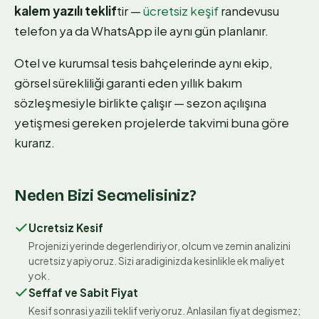
kalem yazılı teklif
tir —
ücretsiz keşif
randevusu
telefon ya da WhatsApp ile aynı gün planlanır.
Otel ve kurumsal tesis bahçelerinde aynı ekip,
görsel sürekliliği garanti eden yıllık bakım
sözleşmesiyle birlikte çalışır — sezon açılışına
yetişmesi gereken projelerde takvimi buna göre
kurarız.
Neden Bizi Secmelisiniz?
Ucretsiz Kesif
Projenizi yerinde degerlendiriyor, olcum ve zemin analizini
ucretsiz yapiyoruz. Sizi aradiginizda kesinlikle ek maliyet
yok.
Seffaf ve Sabit Fiyat
Kesif sonrasi yazili teklif veriyoruz. Anlasilan fiyat degismez;