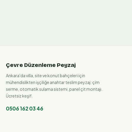
Çevre Düzenleme Peyzaj
Ankara'da villa, site ve konut bahçeleri için
mühendislikten işçiliğe anahtar teslim peyzaj: çim
serme, otomatik sulama sistemi, panel çit montajı.
Ücretsiz keşif.
0506 162 03 46