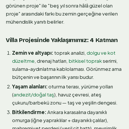
görünen proje" ile "beş yıl sonra hâlâ güzel olan
proje" arasındaki farkı bu zemin gerçeğine verilen
mühendislik yanıtı belirler.
Villa Projesinde Yaklaşımımız: 4 Katman
Zemin ve altyapı:
toprak analizi,
dolgu ve kot
düzeltme
, drenaj hatları,
bitkisel toprak
serimi,
sulama-aydınlatma kablolaması. Görünmez ama
bütçenin ve başarının ilk yarısı budur.
Yaşam alanları:
oturma terası, yürüme yolları
(
andezit/doğal taş
), havuz çevresi, ateş
çukuru/barbekü zonu — taş ve yeşilin dengesi.
Bitkilendirme:
Ankara karasalına dayanıklı
omurga (iğne yapraklılar + dayanıklı çalılar),
mahremiyet perdesi (yeşil çit hattı), mevsimlik