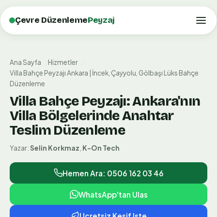
Çevre Düzenleme
Peyzaj
Ana Sayfa
Hizmetler
Villa Bahçe Peyzajı Ankara | İncek, Çayyolu, Gölbaşı Lüks Bahçe
Düzenleme
Villa Bahçe Peyzajı: Ankara'nın
Villa Bölgelerinde Anahtar
Teslim Düzenleme
Yazar:
Selin Korkmaz
,
K-On Tech
Hemen Ara: 0506 162 03 46
WhatsApp'tan Ulas
Ucretsiz Kesif Iste