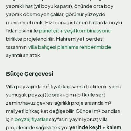
yapraklı hat (yıl boyu kapatır), önünde orta boy
yaprak dökmeyen çalılar, görünür yüzeyde
mevsimsel renk. Hızlı sonuç istenen hatlarda boylu
fidan dikimi ile
panel çit + yeşil kombinasyonu
birlikte projelendirilir. Mahremiyet perdesi
tasarımını
villa bahçesi planlama rehberimizde
ayrıntılı anlattık.
Bütçe Çerçevesi
Villa peyzajında m² fiyatı kapsamla belirlenir: yalnız
yumuşak peyzaj (toprak+çim+bitki) ile sert
zemin/havuz çevresi ağırlıklı proje arasında m²
maliyeti birkaç kat değişebilir. Güncel m² bandları
için
peyzaj fiyatları
sayfasını yayınlıyoruz; villa
projelerinde sağlıklı tek yol
yerinde keşif + kalem