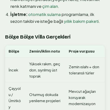
renk katmanı ve
çim alan
.
İşletme:
otomatik sulama
programlama, ilk
sezon takibi ve isteğe bağlı
yıllık bakım paketi
.
Bölge Bölge Villa Gerçekleri
Bölge
Zemin/iklim notu
Proje vurgusu
Yüksek rakım, geç
Zemin ıslahı + don
İncek
don, sıyrılmış üst
toleranslı türler
toprak
Çayyol
Mevcut ağaçları
u /
Oturmuş dokuda
koruyarak
Ümitkö
yenileme projeleri
modernizasyon
y