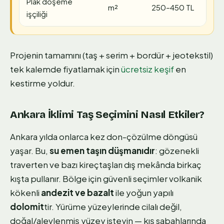
Plak döşeme
m²
250–450 TL
işçiliği
Projenin tamamını (taş + serim + bordür + jeotekstil)
tek kalemde fiyatlamak için
ücretsiz keşif
en
kestirme yoldur.
Ankara İklimi Taş Seçimini Nasıl Etkiler?
Ankara yılda onlarca kez don-çözülme döngüsü
yaşar. Bu,
su emen taşın düşmanıdır
: gözenekli
traverten ve bazı kireçtaşları dış mekânda birkaç
kışta pullanır. Bölge için güvenli seçimler volkanik
kökenli
andezit ve bazalt
ile yoğun yapılı
dolomit
tir. Yürüme yüzeylerinde cilalı değil,
doğal/alevlenmiş yüzey isteyin — kış sabahlarında