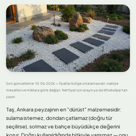
Son güncelleme:
10.06.2026
— fiyatlar bölge ortalamasıdır; nakliye
mesafesi ve miktara göre değişir. Net fiyat için arayın ya da WhatsApp'tan
yazın.
Taş, Ankara peyzajının en "dürüst" malzemesidir:
sulama istemez, dondan çatlamaz (doğru tür
seçilirse), solmaz ve bahçe büyüdükçe değerini
korur. Doğru kullanıldığında bitkiyle yarışmaz — onu