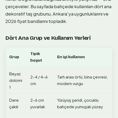
çerçeveler. Bu sayfada bahçede kullanılan dört ana
dekoratif taş grubunu, Ankara'ya uygunluklarını ve
2026 fiyat bandlarını topladık.
Dört Ana Grup ve Kullanım Yerleri
Tipik
Grup
En iyi kullanım
boyut
Beyaz
2-4 / 4-6
Tarh arası örtü, bina çevresi,
dolomi
cm
modern vurgu
t
Dere
2-6 cm
Yürüyüş şeridi, çocuklu
çakılı
yuvarlak
bahçede yumuşak yüzey