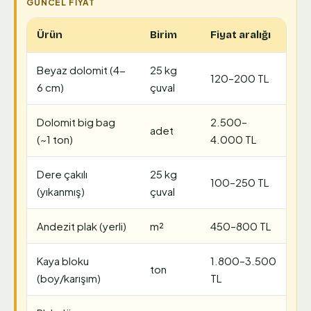
Ürün
Birim
Fiyat aralığı
Beyaz dolomit (4-
25 kg
120–200 TL
6 cm)
çuval
Dolomit big bag
2.500–
adet
(~1 ton)
4.000 TL
Dere çakılı
25 kg
100–250 TL
(yıkanmış)
çuval
Andezit plak (yerli)
m²
450–800 TL
Kaya bloku
1.800–3.500
ton
(boy/karışım)
TL