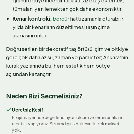
granül örtüye ince bir tabaka taze taş eklemek,
tüm alanı yenilemekten çok daha ekonomiktir.
Kenar kontrolü:
bordür
hattı zamanla oturabilir;
yılda bir kenarların düzeltilmesi taşın çime
akmasını önler.
Doğru serilen bir dekoratif taş örtüsü, çim ve bitkiye
göre çok daha az su, zaman ve para ister; Ankara'nın
kurak yazlarında bu, hem estetik hem bütçe
açısından kazançtır.
Neden Bizi Secmelisiniz?
Ucretsiz Kesif
Projenizi yerinde degerlendiriyor, olcum ve zemin analizini
ucretsiz yapiyoruz. Sizi aradiginizda kesinlikle ek maliyet
yok.