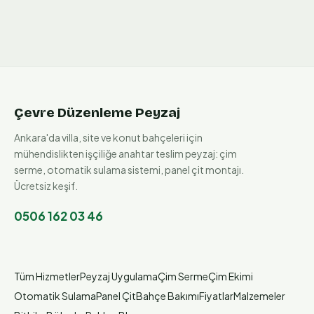
Çevre Düzenleme Peyzaj
Ankara'da villa, site ve konut bahçeleri için
mühendislikten işçiliğe anahtar teslim peyzaj: çim
serme, otomatik sulama sistemi, panel çit montajı.
Ücretsiz keşif.
0506 162 03 46
Tüm Hizmetler
Peyzaj Uygulama
Çim Serme
Çim Ekimi
Otomatik Sulama
Panel Çit
Bahçe Bakımı
Fiyatlar
Malzemeler