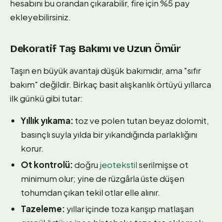
hesabını bu orandan çıkarabilir, fire için %5 pay
ekleyebilirsiniz.
Dekoratif Taş Bakımı ve Uzun Ömür
Taşın en büyük avantajı düşük bakımıdır, ama "sıfır
bakım" değildir. Birkaç basit alışkanlık örtüyü yıllarca
ilk günkü gibi tutar:
Yıllık yıkama:
toz ve polen tutan beyaz dolomit,
basınçlı suyla yılda bir yıkandığında parlaklığını
korur.
Ot kontrolü:
doğru
jeotekstil
serilmişse ot
minimum olur; yine de rüzgârla üste düşen
tohumdan çıkan tekil otlar elle alınır.
Tazeleme:
yıllar içinde toza karışıp matlaşan