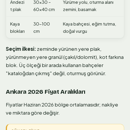
Andezi
30×30 –
Yürüme yolu, oturma alanı
t plak
60×40 cm
zemini, basamak
Kaya
30-100
Kaya bahçesi, eğim tutma,
blokları
cm
doğal vurgu
Seçim ilkesi:
zeminde yürünen yere plak,
yürünmeyen yere granül (çakıl/dolomit), kot farkına
blok. Üç ölçeği bir arada kullanan bahçeler
"kataloğdan çıkmış" değil, oturmuş görünür.
Ankara 2026 Fiyat Aralıkları
Fiyatlar Haziran 2026 bölge ortalamasıdır; nakliye
ve miktara göre değişir.