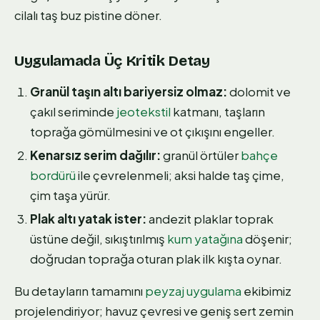
cilalı taş buz pistine döner.
Uygulamada Üç Kritik Detay
Granül taşın altı bariyersiz olmaz:
dolomit ve
çakıl seriminde
jeotekstil
katmanı, taşların
toprağa gömülmesini ve ot çıkışını engeller.
Kenarsız serim dağılır:
granül örtüler
bahçe
bordürü
ile çevrelenmeli; aksi halde taş çime,
çim taşa yürür.
Plak altı yatak ister:
andezit plaklar toprak
üstüne değil, sıkıştırılmış
kum yatağına
döşenir;
doğrudan toprağa oturan plak ilk kışta oynar.
Bu detayların tamamını
peyzaj uygulama
ekibimiz
projelendiriyor; havuz çevresi ve geniş sert zemin