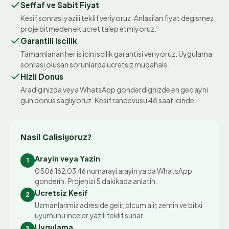
Seffaf ve Sabit Fiyat
Kesif sonrasi yazili teklif veriyoruz. Anlasilan fiyat degismez;
proje bitmeden ek ucret talep etmiyoruz.
Garantili Iscilik
Tamamlanan her is icin iscilik garantisi veriyoruz. Uygulama
sonrasi olusan sorunlarda ucretsiz mudahale.
Hizli Donus
Aradiginizda veya WhatsApp gonderdignizde en gec ayni
gun donus sagliyoruz. Kesif randevusu 48 saat icinde.
Nasil Calisiyoruz?
Arayin veya Yazin
1
0506 162 03 46 numarayi arayin ya da WhatsApp
gonderin. Projenizi 5 dakikada anlatin.
Ucretsiz Kesif
2
Uzmanlarimiz adreside gelir, olcum alir, zemin ve bitki
uyumunu inceler, yazili teklif sunar.
Uygulama
3