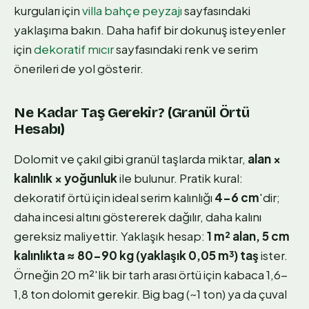
kurguları için
villa bahçe peyzajı
sayfasındaki
yaklaşıma bakın. Daha hafif bir dokunuş isteyenler
için
dekoratif mıcır
sayfasındaki renk ve serim
önerileri de yol gösterir.
Ne Kadar Taş Gerekir? (Granül Örtü
Hesabı)
Dolomit ve çakıl gibi granül taşlarda miktar,
alan ×
kalınlık × yoğunluk
ile bulunur. Pratik kural:
dekoratif örtü için ideal serim kalınlığı
4-6 cm
'dir;
daha incesi altını göstererek dağılır, daha kalını
gereksiz maliyettir. Yaklaşık hesap:
1 m² alan, 5 cm
kalınlıkta ≈ 80-90 kg (yaklaşık 0,05 m³) taş
ister.
Örneğin 20 m²'lik bir tarh arası örtü için kabaca 1,6-
1,8 ton dolomit gerekir. Big bag (~1 ton) ya da çuval