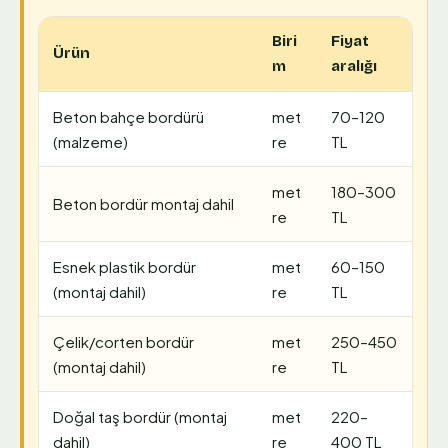
Biri
Fiyat
Ürün
m
aralığı
Beton bahçe bordürü
met
70–120
(malzeme)
re
TL
met
180–300
Beton bordür montaj dahil
re
TL
Esnek plastik bordür
met
60–150
(montaj dahil)
re
TL
Çelik/corten bordür
met
250–450
(montaj dahil)
re
TL
Doğal taş bordür (montaj
met
220–
dahil)
re
400 TL