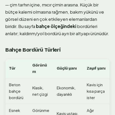
— çim tarhın içine, mıcır çimin arasına. Küçük bir
bütçe kalemi olmasına rağmen, bakım yükünü ve
görsel düzeni en çok etkileyen elemanlardan
biridir. Bu sayfa
bahçe ölçeğindeki
bordürleri
anlatır; kaldırım/yol bordürü ayrı bir altyapı ürünüdür.
Bahçe Bordürü Türleri
Görünü
Tür
Güçlü yanı
Zayıf yanı
m
Beton
Kavis için
Klasik,
Ekonomik,
bahçe
kısa parça
net çizgi
dayanıklı
bordürü
ister
Esnek
Görünme
Ağır
Kavis ustası,