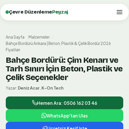
Çevre Düzenleme
Peyzaj
Ana Sayfa
Malzemeler
Bahçe Bordürü Ankara | Beton, Plastik & Çelik Bordür 2026
Fiyatları
Bahçe Bordürü: Çim Kenarı ve
Tarh Sınırı İçin Beton, Plastik ve
Çelik Seçenekler
Yazar:
Deniz Acar
,
K-On Tech
Hemen Ara: 0506 162 03 46
WhatsApp'tan Ulas
Ucretsiz Kesif Iste