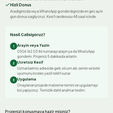
Hizli Donus
Aradiginizda veya WhatsApp gonderdignizde en gec ayni
gun donus sagliyoruz. Kesif randevusu 48 saat icinde.
Nasil Calisiyoruz?
Arayin veya Yazin
1
0506 162 03 46 numarayi arayin ya da WhatsApp
gonderin. Projenizi 5 dakikada anlatin.
Ucretsiz Kesif
2
Uzmanlarimiz adreside gelir, olcum alir, zemin ve bitki
uyumunu inceler, yazili teklif sunar.
Uygulama
3
Onaylanan projede malzeme temini ve uygulamayi
biz yapiyoruz. Temizlik dahil anahtar teslim.
Projenizi konusmaya hazir misiniz?