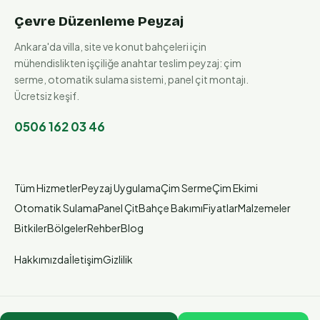
Çevre Düzenleme Peyzaj
Ankara'da villa, site ve konut bahçeleri için
mühendislikten işçiliğe anahtar teslim peyzaj: çim
serme, otomatik sulama sistemi, panel çit montajı.
Ücretsiz keşif.
0506 162 03 46
Tüm Hizmetler
Peyzaj Uygulama
Çim Serme
Çim Ekimi
Otomatik Sulama
Panel Çit
Bahçe Bakımı
Fiyatlar
Malzemeler
Bitkiler
Bölgeler
Rehber
Blog
Hakkımızda
İletişim
Gizlilik