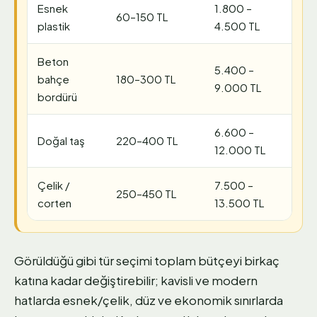
Esnek
1.800 –
60–150 TL
plastik
4.500 TL
Beton
5.400 –
bahçe
180–300 TL
9.000 TL
bordürü
6.600 –
Doğal taş
220–400 TL
12.000 TL
Çelik /
7.500 –
250–450 TL
corten
13.500 TL
Görüldüğü gibi tür seçimi toplam bütçeyi birkaç
katına kadar değiştirebilir; kavisli ve modern
hatlarda esnek/çelik, düz ve ekonomik sınırlarda