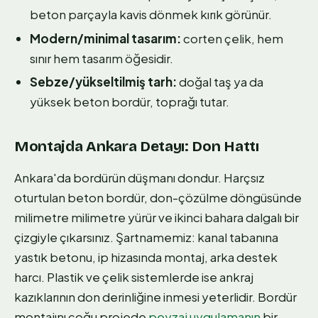
beton parçayla kavis dönmek kırık görünür.
Modern/minimal tasarım:
corten çelik, hem
sınır hem tasarım öğesidir.
Sebze/yükseltilmiş tarh:
doğal taş ya da
yüksek beton bordür, toprağı tutar.
Montajda Ankara Detayı: Don Hattı
Ankara'da bordürün düşmanı dondur. Harçsız
oturtulan beton bordür, don-çözülme döngüsünde
milimetre milimetre yürür ve ikinci bahara dalgalı bir
çizgiyle çıkarsınız. Şartnamemiz: kanal tabanına
yastık betonu, ip hizasında montaj, arka destek
harcı. Plastik ve çelik sistemlerde ise ankraj
kazıklarının don derinliğine inmesi yeterlidir. Bordür
montajını çoğu projede
peyzaj uygulamanın
bir