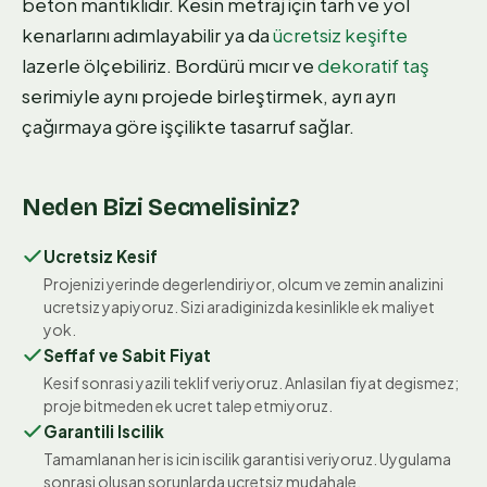
beton mantıklıdır. Kesin metraj için tarh ve yol
kenarlarını adımlayabilir ya da
ücretsiz keşifte
lazerle ölçebiliriz. Bordürü mıcır ve
dekoratif taş
serimiyle aynı projede birleştirmek, ayrı ayrı
çağırmaya göre işçilikte tasarruf sağlar.
Neden Bizi Secmelisiniz?
Ucretsiz Kesif
Projenizi yerinde degerlendiriyor, olcum ve zemin analizini
ucretsiz yapiyoruz. Sizi aradiginizda kesinlikle ek maliyet
yok.
Seffaf ve Sabit Fiyat
Kesif sonrasi yazili teklif veriyoruz. Anlasilan fiyat degismez;
proje bitmeden ek ucret talep etmiyoruz.
Garantili Iscilik
Tamamlanan her is icin iscilik garantisi veriyoruz. Uygulama
sonrasi olusan sorunlarda ucretsiz mudahale.