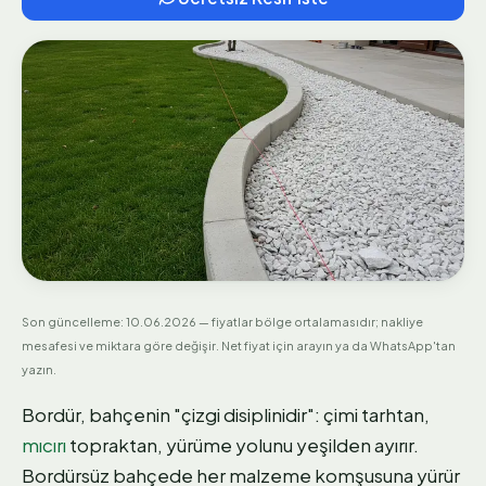
Son güncelleme:
10.06.2026
— fiyatlar bölge ortalamasıdır; nakliye
mesafesi ve miktara göre değişir. Net fiyat için arayın ya da WhatsApp'tan
yazın.
Bordür, bahçenin "çizgi disiplinidir": çimi tarhtan,
mıcırı
topraktan, yürüme yolunu yeşilden ayırır.
Bordürsüz bahçede her malzeme komşusuna yürür