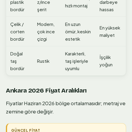
plastik
z/ince
darbeye
hızlı montaj
bordür
şerit
hassas
Çelik /
Modern,
En uzun
En yüksek
corten
çok ince
ömür, keskin
maliyet
bordür
çizgi
estetik
Doğal
Karakterli,
İşçilik
taş
Rustik
taş işleriyle
yoğun
bordür
uyumlu
Ankara 2026 Fiyat Aralıkları
Fiyatlar Haziran 2026 bölge ortalamasıdır; metraj ve
zemine göre değişir.