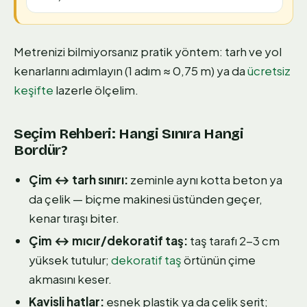
Metrenizi bilmiyorsanız pratik yöntem: tarh ve yol
kenarlarını adımlayın (1 adım ≈ 0,75 m) ya da
ücretsiz
keşifte
lazerle ölçelim.
Seçim Rehberi: Hangi Sınıra Hangi
Bordür?
Çim ↔ tarh sınırı:
zeminle aynı kotta beton ya
da çelik — biçme makinesi üstünden geçer,
kenar tıraşı biter.
Çim ↔ mıcır/dekoratif taş:
taş tarafı 2-3 cm
yüksek tutulur;
dekoratif taş
örtünün çime
akmasını keser.
Kavisli hatlar:
esnek plastik ya da çelik şerit;