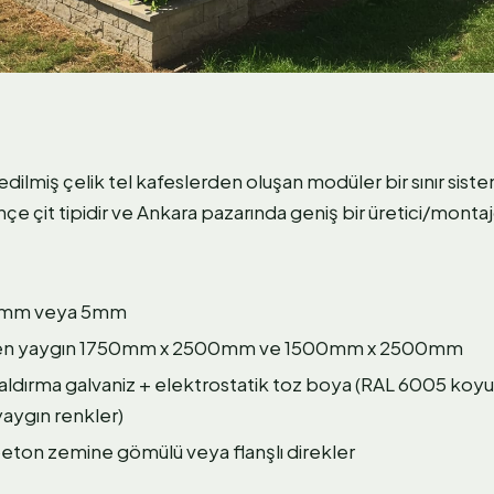
 edilmiş çelik tel kafeslerden oluşan modüler bir sınır sist
hçe çit tipidir ve Ankara pazarında geniş bir üretici/montajc
 4mm veya 5mm
ı: en yaygın 1750mm x 2500mm ve 1500mm x 2500mm
aldırma galvaniz + elektrostatik toz boya (RAL 6005 koyu
yaygın renkler)
beton zemine gömülü veya flanşlı direkler