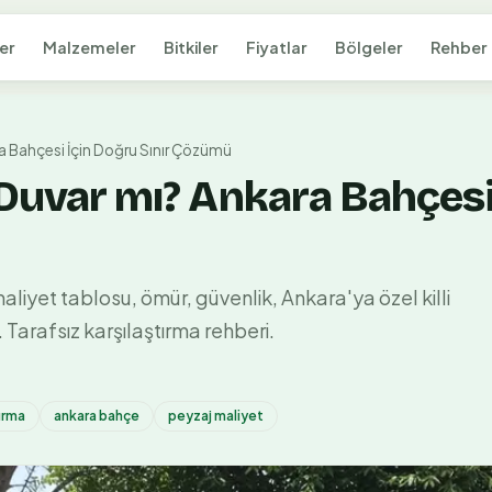
er
Malzemeler
Bitkiler
Fiyatlar
Bölgeler
Rehber
ra Bahçesi İçin Doğru Sınır Çözümü
 Duvar mı? Ankara Bahçesi 
liyet tablosu, ömür, güvenlik, Ankara'ya özel killi
 Tarafsız karşılaştırma rehberi.
tırma
ankara bahçe
peyzaj maliyet