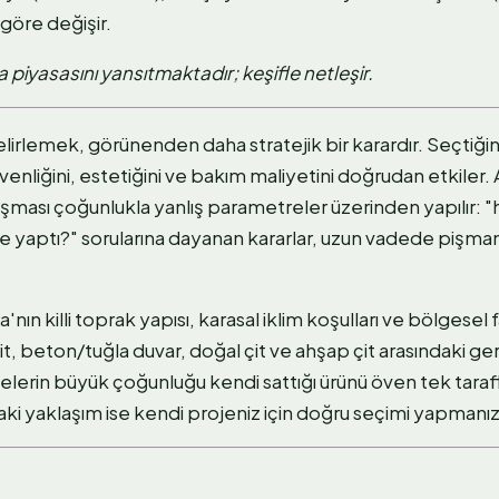
 göre değişir.
 piyasasını yansıtmaktadır; keşifle netleşir.
belirlemek, görünenden daha stratejik bir karardır. Seçtiğin
enliğini, estetiğini ve bakım maliyetini doğrudan etkiler.
ışması çoğunlukla yanlış parametreler üzerinden yapılır: "
 yaptı?" sorularına dayanan kararlar, uzun vadede pişmanl
ın killi toprak yapısı, karasal iklim koşulları ve bölgesel far
t, beton/tuğla duvar, doğal çit ve ahşap çit arasındaki ger
elerin büyük çoğunluğu kendi sattığı ürünü öven tek taraflı
ki yaklaşım ise kendi projeniz için doğru seçimi yapmanız