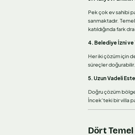
Pek çok ev sahibi p
sanmaktadır. Temel 
katıldığında fark dra
4. Belediye İzni ve 
Her iki çözüm için 
süreçler doğurabilir
5. Uzun Vadeli Este
Doğru çözüm bölgeye
İncek'teki bir villa 
Dört Temel 