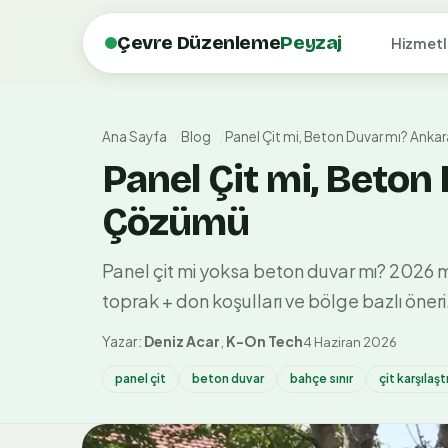
Çevre Düzenleme
Peyzaj
Hizmetl
Ana Sayfa
Blog
Panel Çit mi, Beton Duvar mı? Anka
Panel Çit mi, Beton
Çözümü
Panel çit mi yoksa beton duvar mı? 2026 ma
toprak + don koşulları ve bölge bazlı öneri.
Yazar:
Deniz Acar
,
K-On Tech
4 Haziran 2026
panel çit
beton duvar
bahçe sınır
çit karşılaş