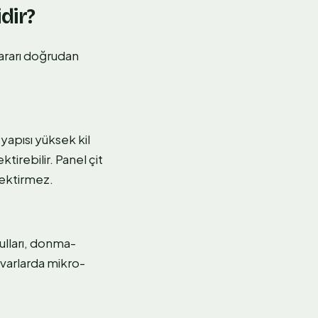
dir?
kararı doğrudan
yapısı yüksek kil
tirebilir. Panel çit
rektirmez.
ulları, donma-
uvarlarda mikro-