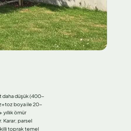
kat daha düşük (400-
z+toz boya ile 20-
 yıllık ömür
. Karar; parsel
killi toprak temel