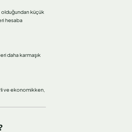
kte olduğundan küçük
eri hesaba
leri daha karmaşık
erli ve ekonomikken,
?