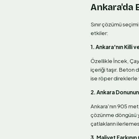
Ankara'da 
Sınır çözümü seçimi 
etkiler:
1. Ankara'nın Killi 
Özellikle İncek, Ça
içeriği taşır. Beton
ise röper direklerl
2. Ankara Donunun 
Ankara'nın 905 metre
çözünme döngüsü yar
çatlakların ilerlemes
3. Maliyet Farkını