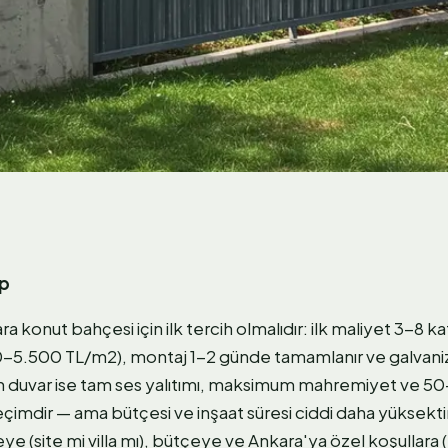
ap
ra konut bahçesi için ilk tercih olmalıdır: ilk maliyet 3-8 
-5.500 TL/m2), montaj 1-2 günde tamamlanır ve galvani
on duvar ise tam ses yalıtımı, maksimum mahremiyet ve 50+
eçimdir — ama bütçesi ve inşaat süresi ciddi daha yüksektir
 (site mi villa mı), bütçeye ve Ankara'ya özel koşullara (