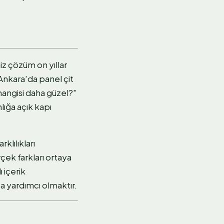
iz çözüm on yıllar
 Ankara'da panel çit
hangisi daha güzel?"
ığa açık kapı
klılıkları
çek farkları ortaya
 içerik
a yardımcı olmaktır.