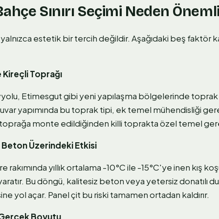
Bahçe Sınırı Seçimi Neden Önemli
yalnızca estetik bir tercih değildir. Aşağıdaki beş faktör 
ve Kireçli Toprağı
yyolu, Etimesgut gibi yeni yapılaşma bölgelerinde toprak 
 duvar yapımında bu toprak tipi, ek temel mühendisliği gerek
e toprağa monte edildiğinden killi toprakta özel temel ge
Beton Üzerindeki Etkisi
 rakımında yıllık ortalama -10°C ile -15°C'ye inen kış koş
atır. Bu döngü, kalitesiz beton veya yetersiz donatılı d
ine yol açar. Panel çit bu riski tamamen ortadan kaldırır.
n Gerçek Boyutu