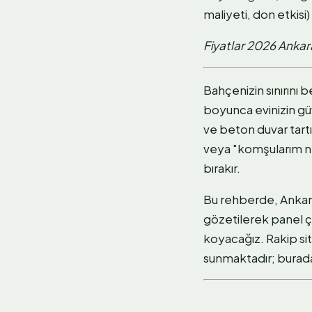
maliyeti, don etkisi)
Fiyatlar 2026 Ankara
Bahçenizin sınırını 
boyunca evinizin güv
ve beton duvar tart
veya "komşularım ne
bırakır.
Bu rehberde, Ankara'n
gözetilerek panel çi
koyacağız. Rakip sit
sunmaktadır; burada