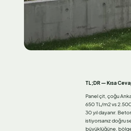
TL;DR — Kısa Cev
Panel çit, çoğu Anka
650 TL/m2 vs 2.500
30 yıl dayanır. Bet
istiyorsanız doğru s
büyüklüğüne, bölgeye