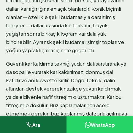
İbreli ağaçların (köknar, sedir, porsuk) yatay uzanan
dalları kar ağırlığına en açık olanlardır. Konik biçimli
olanlar — özellikle şekil budamasıyla daraltılmış
bireyler — dallar arasında kar biriktirir; büyük
yağıştan sonra birkaç kilogram kar dala yük
bindirebilir. Aynı risk şekil budamalı şimşir topları ve
yoğun yapraklı çalılar için de geçerlidir.
Güvenli kar kaldırma tekniği şudur: dalı sarstırarak ya
da sopa ile vurarak kar kaldırılmaz; donmuş dal
katıdır ve ani kuvvette kırılır. Doğru teknik, dalın
altından destek vererek nazikçe yukarı kaldırmak
ya da eldivenle hafif titreşim oluşturmaktır. Kar bu
titreşimle dökülür. Buz kaplamalarında acele
etmemek gerekir; buz kaplanmış dal zorla açılmaya
çalışılırsa kırılır, ısınmasını beklemek ya da çok hafif
Ara
WhatsApp
ılık su dökmek daha güvenlidir.