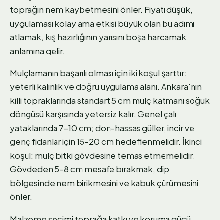
toprağın nem kaybetmesini önler. Fiyatı düşük,
uygulaması kolay ama etkisi büyük olan bu adımı
atlamak, kış hazırlığının yarısını boşa harcamak
anlamına gelir.
Mulçlamanın başarılı olması için iki koşul şarttır:
yeterli kalınlık ve doğru uygulama alanı. Ankara'nın
killi topraklarında standart 5 cm mulç katmanı soğuk
döngüsü karşısında yetersiz kalır. Genel çalı
yataklarında 7–10 cm; don-hassas güller, incir ve
genç fidanlar için 15–20 cm hedeflenmelidir. İkinci
koşul: mulç bitki gövdesine temas etmemelidir.
Gövdeden 5–8 cm mesafe bırakmak, dip
bölgesinde nem birikmesini ve kabuk çürümesini
önler.
Malzeme seçimi toprağa katkı ve koruma gücü