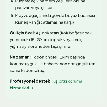
Rüzgara açık herdem yeşillerin önüne
paravan veya çit kur
Meyve ağaçlarında gövde beyaz badanası
(güneş yanığı çatlamasına karşı)
Gül için özel:
Aşı noktasını (kök boğazındaki
yumrucuk) 15–20 cm toprak veya mulç
yığmasıyla örtmeden kışa girme.
Ne zaman:
İlk don öncesi, Ekim başında
koruma uygula. İlkbaharda son don geçtikten
sonra kademeli aç.
Profesyonel destek:
Kış bitki koruma
hizmetleri →