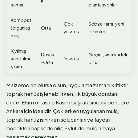
k
samanı
plantasyonlar
Kompost
Çok
Sebze tarhı, yeni
(olgunlaş
Orta
yüksek
dikimler
mış)
Kıyılmış
Düşük
Geçici, kısa vadeli
kurutulmu
Yüksek
-Orta
örtü
ş çim
Malzeme ne olursa olsun, uygulama zamanı kritiktir:
toprak henüz işlenebilirken, ilk büyük dondan
önce. Ekim ortası ile Kasım başı arasındaki pencere
Ankara için idealdir. Çok erken uygulanan mulç,
toprak henüz ısınırken solucanları ve faydalı
böcekleri hapsedebilir; Eylül'de mulçlamaya
başlamak gerekmez.