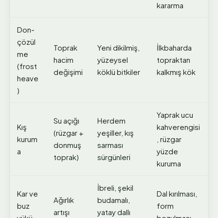
kararma
Don-
çözül
Toprak
Yeni dikilmiş,
İlkbaharda
me
hacim
yüzeysel
topraktan
(frost
değişimi
köklü bitkiler
kalkmış kök
heave
)
Yaprak ucu
Su açığı
Herdem
Kış
kahverengisi
(rüzgar +
yeşiller, kış
kurum
, rüzgar
donmuş
sarması
a
yüzde
toprak)
sürgünleri
kuruma
İbreli, şekil
Kar ve
Dal kırılması,
Ağırlık
budamalı,
buz
form
artışı
yatay dallı
yükü
bozulması