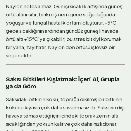
Naylon nefes almaz. Gün içi sıcaklık artışında güneş
örtü altını ısıtır; birikmiş nem gece soğuduğunda
yoğuşur ve fungal hastalık ortamı oluşturur. -5°C
gece sıcaklığının ardından gündüz güneşli havada
örtü altı +15°C'ye çıkabilir; bu stres bitkiyi korumak
bir yana, zayıflatır. Naylon don örtüsü işlevsiz bir
seçenektir.
Saksı Bitkileri Kışlatmak: İçeri Al, Grupla
ya da Göm
Saksıdaki bitkinin kökü, toprağa dikilmiş bir bitkinin
köküne kıyasla çok daha savunmasızdır. Saksının dışı
havaya temas ettiği için içindeki toprak zemin altı
sıcaklığından yoksun kalır ve çok daha hızlı donar.