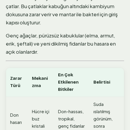
çatlar. Bu çatlaklar kabuğun altındaki kambiyum
dokusuna zarar verir ve mantar ile bakteri için giriş
kapısı oluşturur.
Genç ağaçlar, pürüzsüz kabuklular (elma, armut,
erik, şeftali) ve yeni dikilmiş fidanlar bu hasara en
açık olanlardır.
En Çok
Zarar
Mekani
Etkilenen
Belirtisi
Türü
zma
Bitkiler
Suda
Hücre içi
Don-hassas,
ıslatılmış
Don
buz
tropikal,
görünüm,
hasarı
kristali
genç fidanlar
sonra