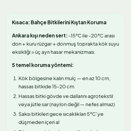
Kısaca: Bahçe Bitkilerini Kıştan Koruma
Ankara kışı neden sert:
-15°C ile -20°C arası
don + kuru rüzgar + donmuş toprakta kök suyu
eksikliği = üç ayrı hasar mekanizması.
5 temel koruma yöntemi:
Kök bölgesine kalın mulç — en az 10 cm,
hassas bitkide 15–20 cm
Hassas bitki gövde ve dallarını agrotekstil
veya jütle sar (naylon değil — nefes almaz)
Saksı bitkileri gece sıcaklıkları 5°C'ye
düşmeden içeri al