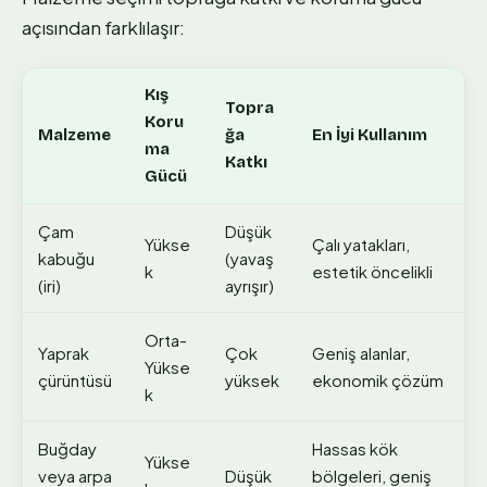
açısından farklılaşır:
Kış
Topra
Koru
Malzeme
ğa
En İyi Kullanım
ma
Katkı
Gücü
Çam
Düşük
Yükse
Çalı yatakları,
kabuğu
(yavaş
k
estetik öncelikli
(iri)
ayrışır)
Orta-
Yaprak
Çok
Geniş alanlar,
Yükse
çürüntüsü
yüksek
ekonomik çözüm
k
Buğday
Hassas kök
Yükse
veya arpa
Düşük
bölgeleri, geniş