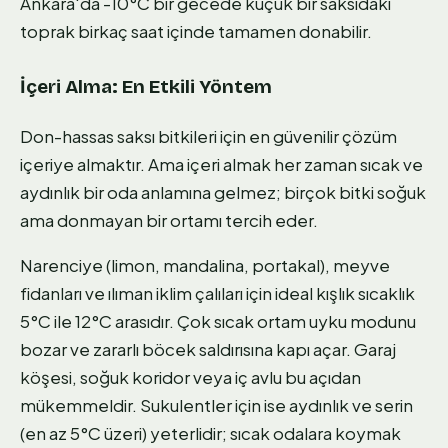
Ankara'da -10°C bir gecede küçük bir saksıdaki
toprak birkaç saat içinde tamamen donabilir.
İçeri Alma: En Etkili Yöntem
Don-hassas saksı bitkileri için en güvenilir çözüm
içeriye almaktır. Ama içeri almak her zaman sıcak ve
aydınlık bir oda anlamına gelmez; birçok bitki soğuk
ama donmayan bir ortamı tercih eder.
Narenciye (limon, mandalina, portakal), meyve
fidanları ve ılıman iklim çalıları için ideal kışlık sıcaklık
5°C ile 12°C arasıdır. Çok sıcak ortam uyku modunu
bozar ve zararlı böcek saldırısına kapı açar. Garaj
köşesi, soğuk koridor veya iç avlu bu açıdan
mükemmeldir. Sukulentler için ise aydınlık ve serin
(en az 5°C üzeri) yeterlidir; sıcak odalara koymak