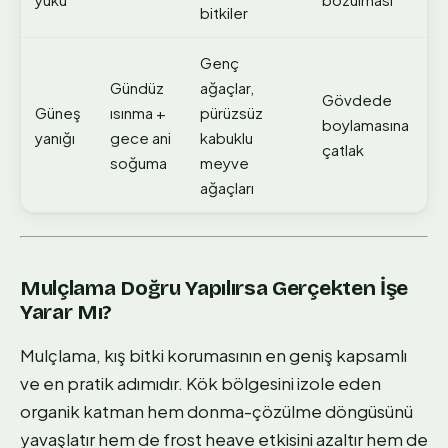
bitkiler
Genç
Gündüz
ağaçlar,
Gövdede
Güneş
ısınma +
pürüzsüz
boylamasına
yanığı
gece ani
kabuklu
çatlak
soğuma
meyve
ağaçları
Mulçlama Doğru Yapılırsa Gerçekten İşe
Yarar Mı?
Mulçlama, kış bitki korumasının en geniş kapsamlı
ve en pratik adımıdır. Kök bölgesini izole eden
organik katman hem donma-çözülme döngüsünü
yavaşlatır hem de frost heave etkisini azaltır hem de