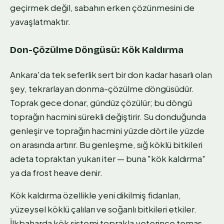
geçirmek değil, sabahın erken çözünmesini de
yavaşlatmaktır.
Don-Çözülme Döngüsü: Kök Kaldırma
Ankara'da tek seferlik sert bir don kadar hasarlı olan
şey, tekrarlayan donma-çözülme döngüsüdür.
Toprak gece donar, gündüz çözülür; bu döngü
toprağın hacmini sürekli değiştirir. Su donduğunda
genleşir ve toprağın hacmini yüzde dört ile yüzde
on arasında artırır. Bu genleşme, sığ köklü bitkileri
adeta topraktan yukarı iter — buna "kök kaldırma"
ya da frost heave denir.
Kök kaldırma özellikle yeni dikilmiş fidanları,
yüzeysel köklü çalıları ve soğanlı bitkileri etkiler.
İlkbaharda kök sistemi toprakla yeterince temas