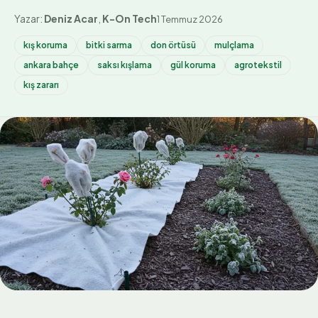
Yazar:
Deniz Acar
,
K-On Tech
1 Temmuz 2026
kış koruma
bitki sarma
don örtüsü
mulçlama
ankara bahçe
saksı kışlama
gül koruma
agrotekstil
kış zararı