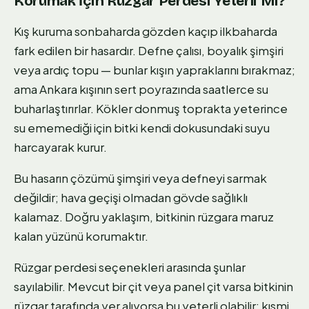
Korumak İçin Rüzgar Perdesi Yeterli Mi?
Kış kuruma sonbaharda gözden kaçıp ilkbaharda
fark edilen bir hasardır. Defne çalısı, boyalık şimşiri
veya ardıç topu — bunlar kışın yapraklarını bırakmaz;
ama Ankara kışının sert poyrazında saatlerce su
buharlaştırırlar. Kökler donmuş toprakta yeterince
su ememediği için bitki kendi dokusundaki suyu
harcayarak kurur.
Bu hasarın çözümü şimşiri veya defneyi sarmak
değildir; hava geçişi olmadan gövde sağlıklı
kalamaz. Doğru yaklaşım, bitkinin rüzgara maruz
kalan yüzünü korumaktır.
Rüzgar perdesi seçenekleri arasında şunlar
sayılabilir. Mevcut bir çit veya panel çit varsa bitkinin
rüzgar tarafında yer alıyorsa bu yeterli olabilir; kısmi