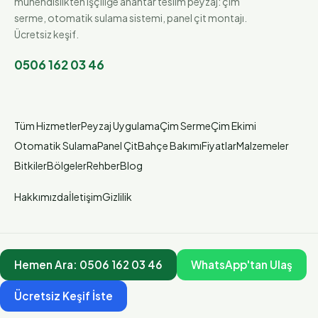
mühendislikten işçiliğe anahtar teslim peyzaj: çim
serme, otomatik sulama sistemi, panel çit montajı.
Ücretsiz keşif.
0506 162 03 46
Tüm Hizmetler
Peyzaj Uygulama
Çim Serme
Çim Ekimi
Otomatik Sulama
Panel Çit
Bahçe Bakımı
Fiyatlar
Malzemeler
Bitkiler
Bölgeler
Rehber
Blog
Hakkımızda
İletişim
Gizlilik
Hemen Ara:
0506 162 03 46
WhatsApp'tan Ulaş
Ücretsiz Keşif İste