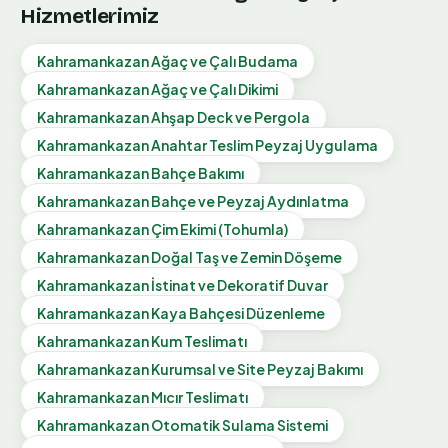
Hizmetlerimiz
Kahramankazan
Ağaç ve Çalı Budama
Kahramankazan
Ağaç ve Çalı Dikimi
Kahramankazan
Ahşap Deck ve Pergola
Kahramankazan
Anahtar Teslim Peyzaj Uygulama
Kahramankazan
Bahçe Bakımı
Kahramankazan
Bahçe ve Peyzaj Aydınlatma
Kahramankazan
Çim Ekimi (Tohumla)
Kahramankazan
Doğal Taş ve Zemin Döşeme
Kahramankazan
İstinat ve Dekoratif Duvar
Kahramankazan
Kaya Bahçesi Düzenleme
Kahramankazan
Kum Teslimatı
Kahramankazan
Kurumsal ve Site Peyzaj Bakımı
Kahramankazan
Mıcır Teslimatı
Kahramankazan
Otomatik Sulama Sistemi