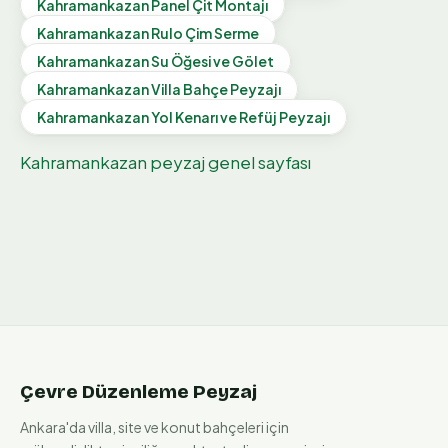
Kahramankazan
Panel Çit Montajı
Kahramankazan
Rulo Çim Serme
Kahramankazan
Su Öğesi ve Gölet
Kahramankazan
Villa Bahçe Peyzajı
Kahramankazan
Yol Kenarı ve Refüj Peyzajı
Kahramankazan
peyzaj genel sayfası
Çevre Düzenleme Peyzaj
Ankara'da villa, site ve konut bahçeleri için