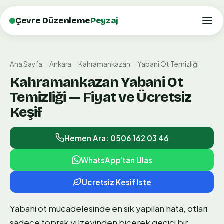
Çevre Düzenleme
Peyzaj
Ana Sayfa
Ankara
Kahramankazan
Yabani Ot Temizliği
Kahramankazan Yabani Ot
Temizliği — Fiyat ve Ücretsiz
Keşif
Hemen Ara: 0506 162 03 46
WhatsApp'tan Ulas
Ucretsiz Kesif Iste
Yabani ot mücadelesinde en sık yapılan hata, otları
sadece toprak yüzeyinden biçerek geçici bir