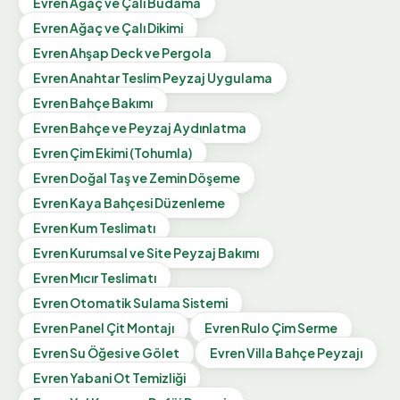
Evren
Ağaç ve Çalı Budama
Evren
Ağaç ve Çalı Dikimi
Evren
Ahşap Deck ve Pergola
Evren
Anahtar Teslim Peyzaj Uygulama
Evren
Bahçe Bakımı
Evren
Bahçe ve Peyzaj Aydınlatma
Evren
Çim Ekimi (Tohumla)
Evren
Doğal Taş ve Zemin Döşeme
Evren
Kaya Bahçesi Düzenleme
Evren
Kum Teslimatı
Evren
Kurumsal ve Site Peyzaj Bakımı
Evren
Mıcır Teslimatı
Evren
Otomatik Sulama Sistemi
Evren
Panel Çit Montajı
Evren
Rulo Çim Serme
Evren
Su Öğesi ve Gölet
Evren
Villa Bahçe Peyzajı
Evren
Yabani Ot Temizliği