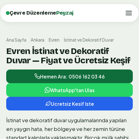
Çevre Düzenleme
Peyzaj
Ana Sayfa
Ankara
Evren
İstinat ve Dekoratif Duvar
Evren İstinat ve Dekoratif
Duvar — Fiyat ve Ücretsiz Keşif
Hemen Ara: 0506 162 03 46
WhatsApp'tan Ulas
Ucretsiz Kesif Iste
İstinat ve dekoratif duvar uygulamalarında yapılan
en yaygın hata, her bölgeye ve her zemin türüne
standart kalıplarla yaklaşmaktır. Birçok mülk sahibi,