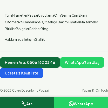
Tüm Hizmetler
Peyzaj Uygulama
Çim Serme
Çim Ekimi
Otomatik Sulama
Panel Çit
Bahçe Bakımı
Fiyatlar
Malzemeler
Bitkiler
Bölgeler
Rehber
Blog
Hakkımızda
İletişim
Gizlilik
Hemen Ara:
0506 162 03 46
WhatsApp'tan Ulaş
Ücretsiz Keşif İste
©
2026
Çevre Düzenleme Peyzaj
Yapım:
K-On Tech
Ara
WhatsApp