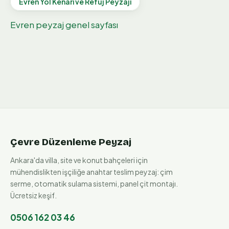
Evren
Yol Kenarı ve Refüj Peyzajı
Evren
peyzaj genel sayfası
Çevre Düzenleme Peyzaj
Ankara'da villa, site ve konut bahçeleri için
mühendislikten işçiliğe anahtar teslim peyzaj: çim
serme, otomatik sulama sistemi, panel çit montajı.
Ücretsiz keşif.
0506 162 03 46